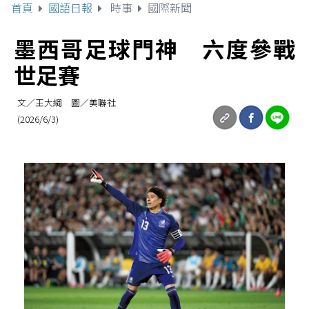
首頁
國語日報
時事
國際新聞
墨西哥足球門神 六度參戰
世足賽
文／王大綱 圖／美聯社
(2026/6/3)