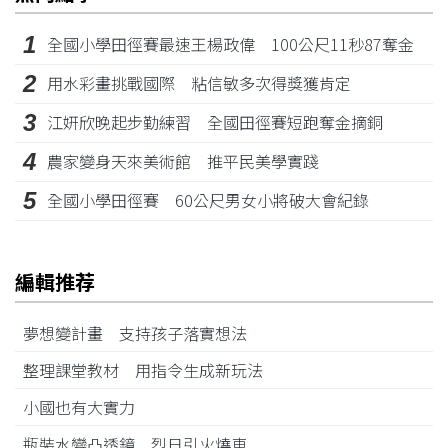
1
全國小學田徑賽最速王楊政偉 100公尺11秒87奪金
2
用水彩畫挑戰國際 粘信敏多次得獎獲肯定
3
江姸欣晚起步勤練習 全國田徑賽短跑奪金摘銅
4
農家變身天來美術館 推平民美學實踐
5
全國小學田徑賽 60公尺男女小將破大會紀錄
編輯推荐
夢想變計畫 支持孩子落實想法
整理課堂教材 用指令生成新玩法
小國也有大實力
瓶裝水變凸透鏡 烈日引火燒車