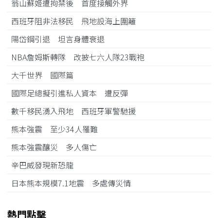
翁山蘇姬遭拘禁後 首度接觸外界
西班牙阻非法移民 飛地設海上圍籬
陽岱鋼引退 坦言身體衰退
NBA詹姆斯轉隊 改披七六人隊23戰袍
大千世界 國際篇
國際足總擬引進私人資本 遭反彈
數千移民湧入飛地 西班牙軍警馳援
熊本強震 至少34人罹難
熊本強震釀災 多人傷亡
辛巴威發現新恐龍
日本熊本規模7.1地震 多處傳災情
熱門點擊