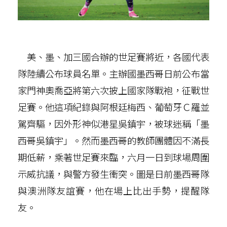
美、墨、加三國合辦的世足賽將近，各國代表
隊陸續公布球員名單。主辦國墨西哥日前公布當
家門神奧喬亞將第六次披上國家隊戰袍，征戰世
足賽。他這項紀錄與阿根廷梅西、葡萄牙Ｃ羅並
駕齊驅，因外形神似港星吳鎮宇，被球迷稱「墨
西哥吳鎮宇」。然而墨西哥的教師團體因不滿長
期低薪，乘著世足賽來臨，六月一日到球場周圍
示威抗議，與警方發生衝突。圖是日前墨西哥隊
與澳洲隊友誼賽，他在場上比出手勢，提醒隊
友。