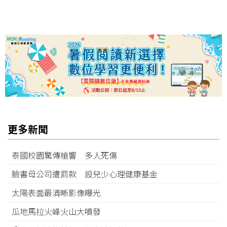
更多新聞
泰國校園驚傳槍響 多人死傷
臉書母公司遭罰款 設兒少心理健康基金
太陽表面最清晰影像曝光
瓜地馬拉火峰火山大噴發