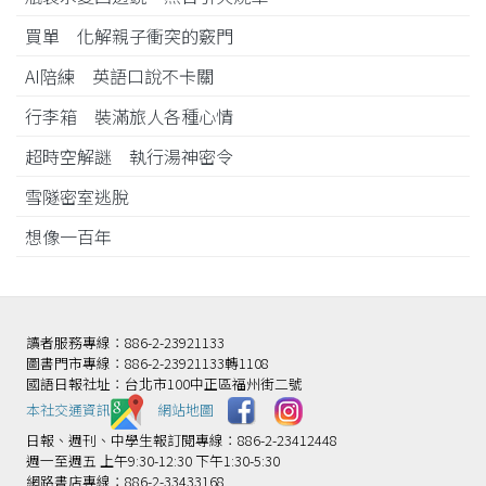
買單 化解親子衝突的竅門
AI陪練 英語口說不卡關
行李箱 裝滿旅人各種心情
超時空解謎 執行湯神密令
雪隧密室逃脫
想像一百年
讀者服務專線：886-2-23921133
圖書門市專線：886-2-23921133轉1108
國語日報社址：台北市100中正區福州街二號
本社交通資訊️
網站地圖
日報、週刊、中學生報訂閱專線：886-2-23412448
週一至週五 上午9:30-12:30 下午1:30-5:30
網路書店專線：886-2-33433168