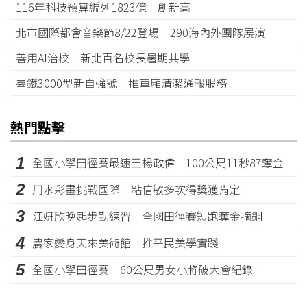
116年科技預算編列1823億 創新高
北市國際都會音樂節8/22登場 290海內外團隊展演
善用AI治校 新北百名校長暑期共學
臺鐵3000型新自強號 推車廂清潔通報服務
熱門點擊
1
全國小學田徑賽最速王楊政偉 100公尺11秒87奪金
2
用水彩畫挑戰國際 粘信敏多次得獎獲肯定
3
江姸欣晚起步勤練習 全國田徑賽短跑奪金摘銅
4
農家變身天來美術館 推平民美學實踐
5
全國小學田徑賽 60公尺男女小將破大會紀錄