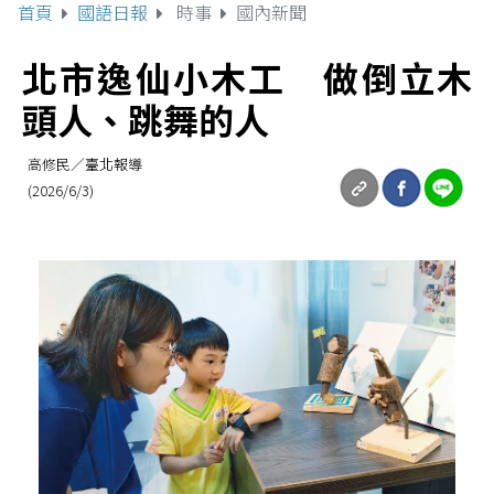
首頁
國語日報
時事
國內新聞
北市逸仙小木工 做倒立木
頭人、跳舞的人
高修民／臺北報導
(2026/6/3)