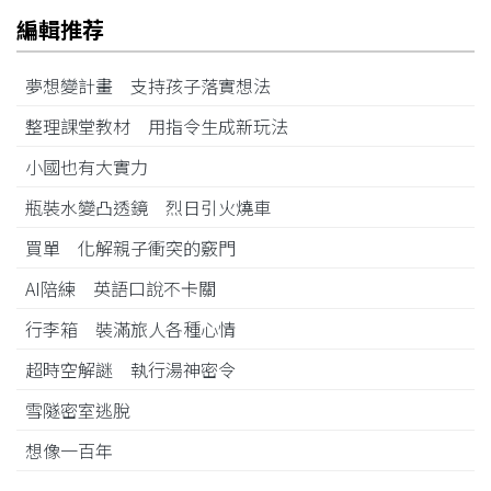
編輯推荐
夢想變計畫 支持孩子落實想法
整理課堂教材 用指令生成新玩法
小國也有大實力
瓶裝水變凸透鏡 烈日引火燒車
買單 化解親子衝突的竅門
AI陪練 英語口說不卡關
行李箱 裝滿旅人各種心情
超時空解謎 執行湯神密令
雪隧密室逃脫
想像一百年