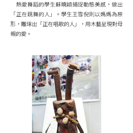
熱愛舞蹈的學生蘇曉穎捕捉動態美感，做出
「正在跳舞的人」。學生王雪倪則以媽媽為原
形，雕琢出「正在唱歌的人」，用木藝呈現對母
親的愛。