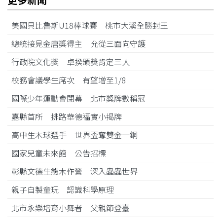
美國貝比魯斯U18棒球賽 桃市大溪全勝封王
總統接見金唐獎得主 允從三面向守護
行政院文化獎 卓揆頒獎肯定三人
校務會議學生席次 有望增至1/8
國際少年運動會閉幕 北市獎牌數稱冠
嘉縣首所 排路華德福實小揭牌
高中生木球選手 世界盃奪雙金一銅
國家兒童未來館 公告招標
彰縣文德生態木作營 深入蟲蟲世界
親子自製童玩 認識科學原理
北市永樂培育小舞者 父親節登臺