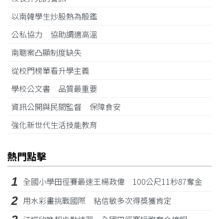
以南韓學生炒股熱為殷鑑
公私協力 協助調適高溫
南聰案凸顯制度缺失
從校門榜單看升學主義
學校公文書 品質最重要
資訊公開與民間監督 保障食安
強化新世代生活技能教育
熱門點擊
1
全國小學田徑賽最速王楊政偉 100公尺11秒87奪金
2
用水彩畫挑戰國際 粘信敏多次得獎獲肯定