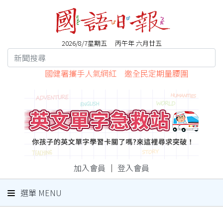
2026/8/7星期五 丙午年 六月廿五
國健署攜手人氣網紅 邀全民定期量腰圍
加入會員
｜
登入會員
選單 MENU