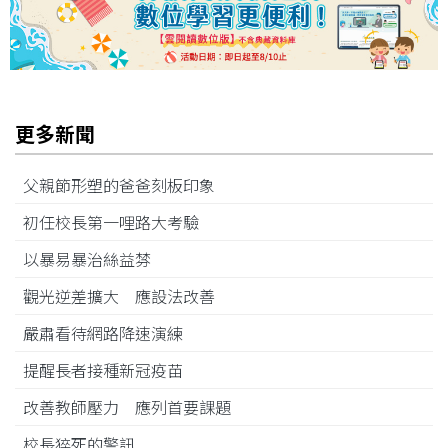
更多新聞
父親節形塑的爸爸刻板印象
初任校長第一哩路大考驗
以暴易暴治絲益棼
觀光逆差擴大 應設法改善
嚴肅看待網路降速演練
提醒長者接種新冠疫苗
改善教師壓力 應列首要課題
校長猝死的警訊