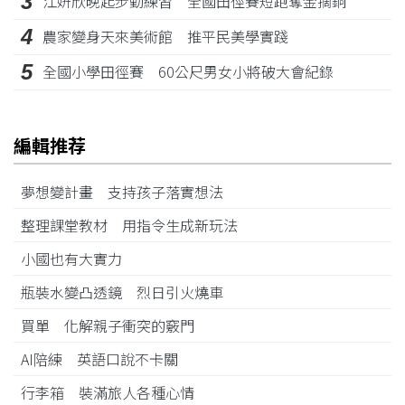
3
江姸欣晚起步勤練習 全國田徑賽短跑奪金摘銅
4
農家變身天來美術館 推平民美學實踐
5
全國小學田徑賽 60公尺男女小將破大會紀錄
編輯推荐
夢想變計畫 支持孩子落實想法
整理課堂教材 用指令生成新玩法
小國也有大實力
瓶裝水變凸透鏡 烈日引火燒車
買單 化解親子衝突的竅門
AI陪練 英語口說不卡關
行李箱 裝滿旅人各種心情