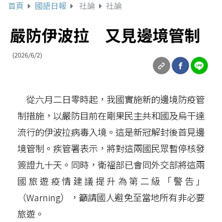
首頁
國語日報
社論
社論
嚴防伊波拉 又見邊境管制
(2026/6/2)
從六月二日零時起，我國實施新的邊境防疫管
制措施，以嚴防目前在剛果民主共和國及烏干達
流行的伊波拉病毒入境。這是新冠解封後首見邊
境管制。疾管署表示，將對這兩國民眾暫停核發
簽證九十天。同時，衛福部已會同外交部將這兩
國旅遊疫情建議提升為第二級「警告」
（Warning），籲請國人避免至當地所有非必要
旅遊。