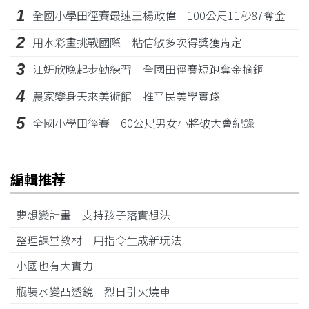
1
全國小學田徑賽最速王楊政偉 100公尺11秒87奪金
2
用水彩畫挑戰國際 粘信敏多次得獎獲肯定
3
江姸欣晚起步勤練習 全國田徑賽短跑奪金摘銅
4
農家變身天來美術館 推平民美學實踐
5
全國小學田徑賽 60公尺男女小將破大會紀錄
編輯推荐
夢想變計畫 支持孩子落實想法
整理課堂教材 用指令生成新玩法
小國也有大實力
瓶裝水變凸透鏡 烈日引火燒車