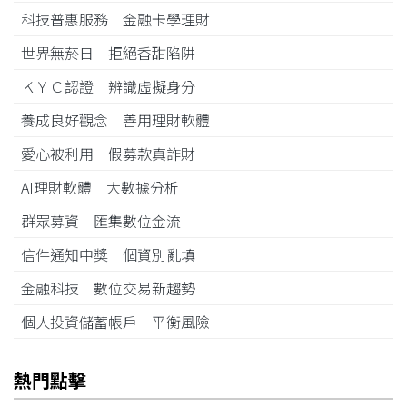
科技普惠服務 金融卡學理財
世界無菸日 拒絕香甜陷阱
ＫＹＣ認證 辨識虛擬身分
養成良好觀念 善用理財軟體
愛心被利用 假募款真詐財
AI理財軟體 大數據分析
群眾募資 匯集數位金流
信件通知中獎 個資別亂填
金融科技 數位交易新趨勢
個人投資儲蓄帳戶 平衡風險
熱門點擊