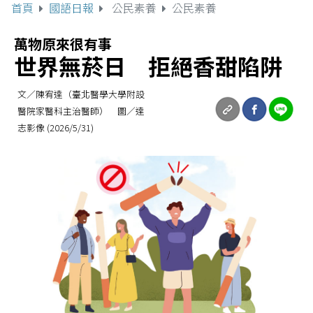
首頁
國語日報
公民素養
公民素養
萬物原來很有事
世界無菸日 拒絕香甜陷阱
文／陳宥達（臺北醫學大學附設
醫院家醫科主治醫師） 圖／達
志影像 (2026/5/31)