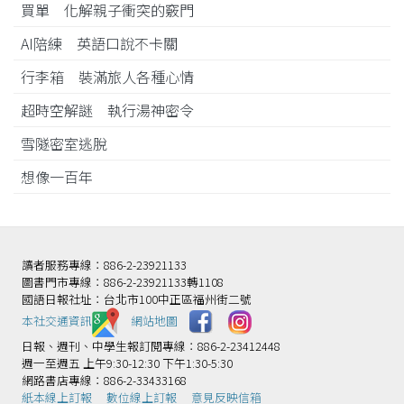
買單 化解親子衝突的竅門
AI陪練 英語口說不卡關
行李箱 裝滿旅人各種心情
超時空解謎 執行湯神密令
雪隧密室逃脫
想像一百年
讀者服務專線：886-2-23921133
圖書門市專線：886-2-23921133轉1108
國語日報社址：台北市100中正區福州街二號
本社交通資訊️
網站地圖
日報、週刊、中學生報訂閱專線：886-2-23412448
週一至週五 上午9:30-12:30 下午1:30-5:30
網路書店專線：886-2-33433168
紙本線上訂報
數位線上訂報
意見反映信箱