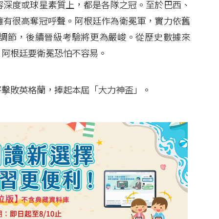
容深度或球星素質上，都是各隊之冠。至於巴西、
擁有很高奪冠呼聲。阿根廷作為衛冕軍，實力依舊
調節，後續晉級考驗將更為嚴峻。從歷史數據來
，阿根廷要衛冕恐怕不容易。
擊敗英格蘭，捧起本屆「大力神盃」。