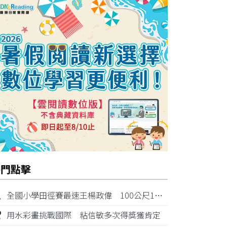
熱門點擊
1
全國小學田徑賽最速王楊政偉 100公尺11秒87奪金
2
用水彩畫挑戰國際 粘信敏多次得獎獲肯定