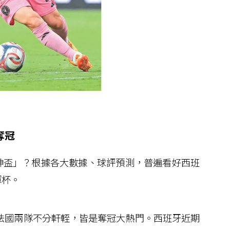
奪冠
盃」？根據各大數據、球評預測，普遍看好西班
軍杯。
牙、法國兩隊不分軒輊，皆是奪冠大熱門。西班牙近期