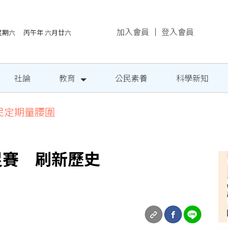
加入會員
｜
登入會員
/8星期六 丙午年 六月廿六
社論
教育
公民素養
科學新知
民定期量腰圍
足賽 刷新歷史