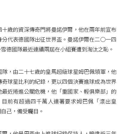
十歲的資深傳奇門將曼諾伊爾，他在兩年前宣布
身分代表德國隊出征世界盃。曼諾伊爾在二○一四
一雪德國隊最近連續兩屆在小組賽遭到淘汰之恥。
隊，由二十七歲的皇馬超級球星姆巴佩領軍，他
傳奇球星比利的紀錄，更以四個決賽進球成為世界
他最近捲進公關危機，他「重國家、輕俱樂部」的
，目前有超過四千萬人連署要求姆巴佩「滾出皇
明自己，備受矚目。
爾，他是巴西史上進球紀錄保持人，睽違近三年