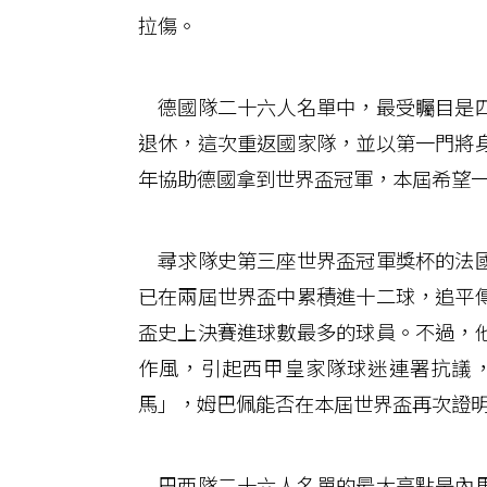
拉傷。
德國隊二十六人名單中，最受矚目是四
退休，這次重返國家隊，並以第一門將
年協助德國拿到世界盃冠軍，本屆希望
尋求隊史第三座世界盃冠軍獎杯的法國
已在兩屆世界盃中累積進十二球，追平
盃史上決賽進球數最多的球員。不過，
作風，引起西甲皇家隊球迷連署抗議
馬」，姆巴佩能否在本屆世界盃再次證
巴西隊二十六人名單的最大亮點是內馬