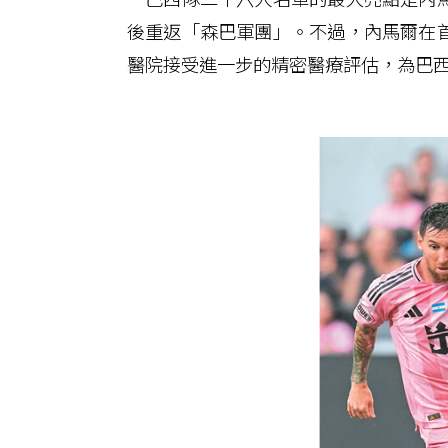
後重返「森巴軍團」。不過，內馬爾在
醫院接受進一步的精密醫療評估，為巴