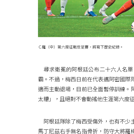
Ｃ羅（中）第六度征戰世足賽，將寫下歷史紀錄。
尋求衛冕的阿根廷公布二十六人名單
霸。不過，梅西日前在代表邁阿密國際
適而主動退場，目前已全面暫停訓練。
太糟」，且絕對不會動搖他生涯第六度
阿根廷隊除了梅西受傷外，也有不少主
馬丁尼茲右手無名指骨折，防守大將羅