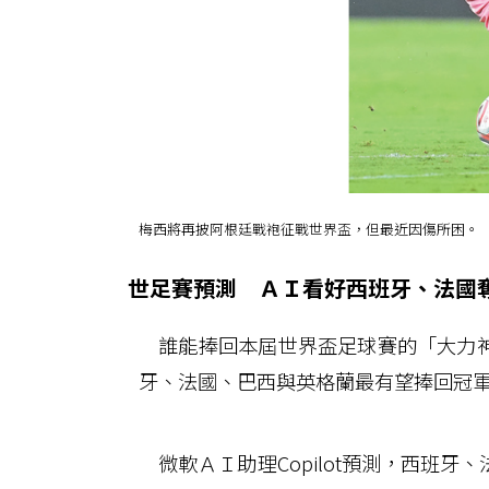
梅西將再披阿根廷戰袍征戰世界盃，但最近因傷所困。
世足賽預測 ＡＩ看好西班牙、法國
誰能捧回本屆世界盃足球賽的「大力神
牙、法國、巴西與英格蘭最有望捧回冠
微軟ＡＩ助理Copilot預測，西班