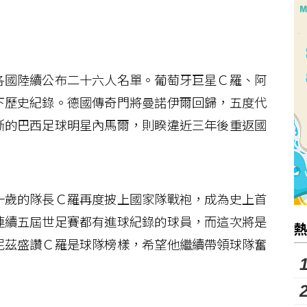
國陸續公布二十六人名單。葡萄牙巨星Ｃ羅、阿
下歷史紀錄。德國傳奇門將曼諾伊爾回歸，五度代
斷的巴西足球明星內馬爾，則睽違近三年後重返國
歲的隊長Ｃ羅再度披上國家隊戰袍，成為史上首
連續五屆世足賽都有進球紀錄的球員，而這次將是
尼茲盛讚Ｃ羅是球隊榜樣，希望他繼續帶領球隊奮