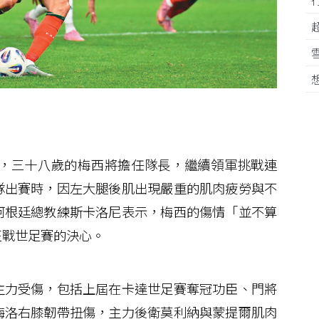
，三十八歲的梅西將擔任隊長，繼續領軍挑戰連
隊出賽時，因左大腿後肌出現嚴重的肌肉疲勞與不
阿根廷總教練斯卡洛尼表示，梅西的傷情「並不算
征戰世足賽的決心。
力受傷，包括上屆在卡達世足賽奪冠功臣、門將
梅洛右膝韌帶扭傷，主力後衛莫利納與蒙提爾肌肉