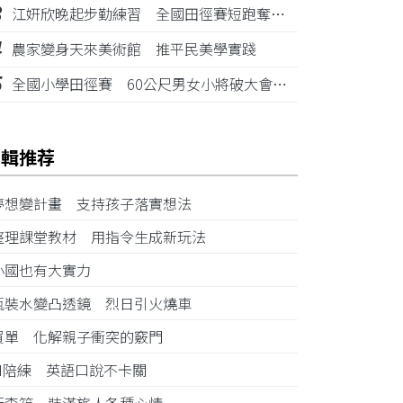
3
江姸欣晚起步勤練習 全國田徑賽短跑奪金摘銅
4
農家變身天來美術館 推平民美學實踐
5
全國小學田徑賽 60公尺男女小將破大會紀錄
編輯推荐
夢想變計畫 支持孩子落實想法
整理課堂教材 用指令生成新玩法
小國也有大實力
瓶裝水變凸透鏡 烈日引火燒車
買單 化解親子衝突的竅門
AI陪練 英語口說不卡關