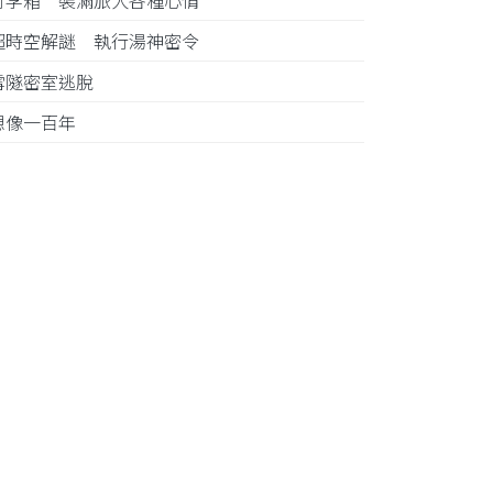
行李箱 裝滿旅人各種心情
超時空解謎 執行湯神密令
雪隧密室逃脫
想像一百年