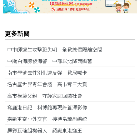
更多新聞
中市師遭生攻擊恐失明 全教總倡隔離空間
中颱白海豚發海警 中部以北降雨顯著
南市學號去性別化遭反彈 教局喊卡
名古屋世界青年會議 高市奪三大賞
高市模範父親 守護家庭回饋社會
寫鹿港日記 科博館再現許蒼澤影像
嘉縣重寮小外交官 接待帛琉副總統
屏縣瓦磘組機器人 認識東港迎王