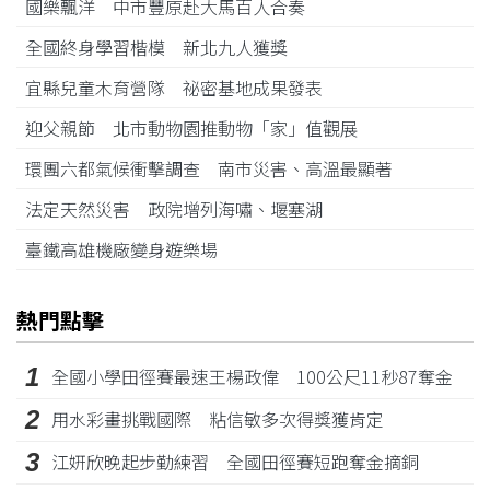
國樂飄洋 中市豐原赴大馬百人合奏
全國終身學習楷模 新北九人獲獎
宜縣兒童木育營隊 祕密基地成果發表
迎父親節 北市動物園推動物「家」值觀展
環團六都氣候衝擊調查 南市災害、高溫最顯著
法定天然災害 政院增列海嘯、堰塞湖
臺鐵高雄機廠變身遊樂場
熱門點擊
1
全國小學田徑賽最速王楊政偉 100公尺11秒87奪金
2
用水彩畫挑戰國際 粘信敏多次得獎獲肯定
3
江姸欣晚起步勤練習 全國田徑賽短跑奪金摘銅