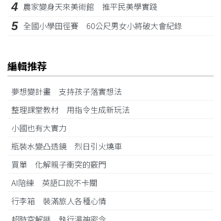
4
農家變身天來美術館 推平民美學實踐
5
全國小學田徑賽 60公尺男女小將破大會紀錄
編輯推荐
夢想變計畫 支持孩子落實想法
整理課堂教材 用指令生成新玩法
小國也有大實力
瓶裝水變凸透鏡 烈日引火燒車
買單 化解親子衝突的竅門
AI陪練 英語口說不卡關
行李箱 裝滿旅人各種心情
超時空解謎 執行湯神密令