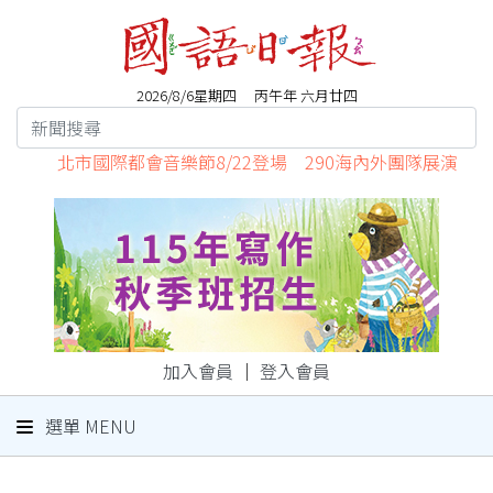
2026/8/6星期四 丙午年 六月廿四
北市國際都會音樂節8/22登場 290海內外團隊展演
加入會員
｜
登入會員
選單 MENU