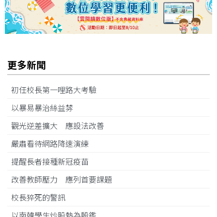
更多新聞
初任校長第一哩路大考驗
以暴易暴治絲益棼
觀光逆差擴大 應設法改善
嚴肅看待網路降速演練
提醒長者接種新冠疫苗
改善教師壓力 應列首要課題
校長猝死的警訊
以南韓學生炒股熱為殷鑑