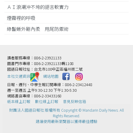
ＡＩ浪潮沖不垮的語言軟實力
煙霧裡的呼吸
綠鬣蜥外剛內柔 甩尾防禦術
讀者服務專線：886-2-23921133
圖書門市專線：886-2-23921133轉1108
國語日報社址：台北市100中正區福州街二號
本社交通資訊️
網站地圖
日報、週刊、中學生報訂閱專線：886-2-23412448
週一至週五 上午9:30-12:30 下午1:30-5:30
網路書店專線：886-2-33433168
紙本線上訂報
數位線上訂報
意見反映信箱
財團法人國語日報社 版權所有 Copyright © Mandarin Daily News. All
Rights Reserved.
建議使用最新瀏覽器以獲得最佳體驗
.