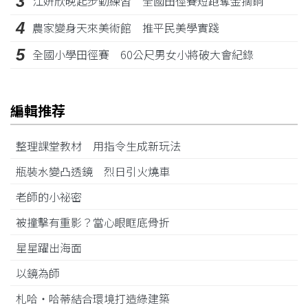
3
江姸欣晚起步勤練習 全國田徑賽短跑奪金摘銅
4
農家變身天來美術館 推平民美學實踐
5
全國小學田徑賽 60公尺男女小將破大會紀錄
編輯推荐
整理課堂教材 用指令生成新玩法
瓶裝水變凸透鏡 烈日引火燒車
老師的小祕密
被撞擊有重影？當心眼眶底骨折
星星躍出海面
以鏡為師
札哈‧哈蒂結合環境打造綠建築