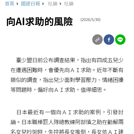
首頁
國語日報
社論
社論
向AI求助的風險
(2026/5/30)
臺少盟日前公布調查結果，指出有四成五兒少
在遭遇困難時，會優先向ＡＩ求助。近年不斷有
類似的調查，指出兒少面對學習壓力、情緒困擾
等問題時，偏好向ＡＩ求助，值得細思。
日本最近有一個向ＡＩ求助的案例，引發討
論。日本職棒巨人隊總教練阿部慎之助在勸解兩
名女兒吵架時，失控將長女推倒，長女依ＡＩ建