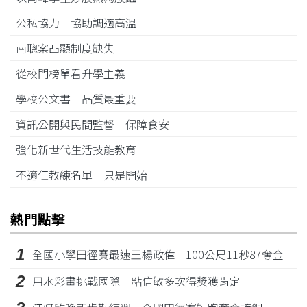
公私協力 協助調適高溫
南聰案凸顯制度缺失
從校門榜單看升學主義
學校公文書 品質最重要
資訊公開與民間監督 保障食安
強化新世代生活技能教育
不適任教練名單 只是開始
熱門點擊
1
全國小學田徑賽最速王楊政偉 100公尺11秒87奪金
2
用水彩畫挑戰國際 粘信敏多次得獎獲肯定