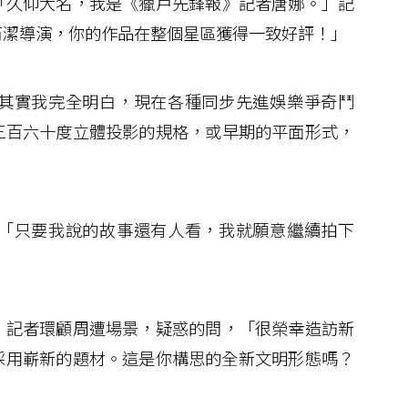
久仰大名，我是《獵戶先鋒報》記者唐娜。」記
芮潔導演，你的作品在整個星區獲得一致好評！」
其實我完全明白，現在各種同步先進娛樂爭奇鬥
三百六十度立體投影的規格，或早期的平面形式，
「只要我說的故事還有人看，我就願意繼續拍下
記者環顧周遭場景，疑惑的問，「很榮幸造訪新
採用嶄新的題材。這是你構思的全新文明形態嗎？