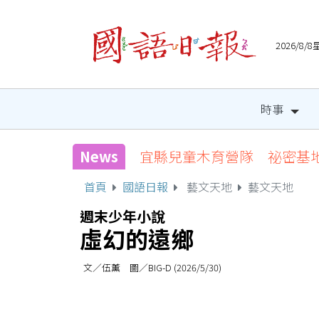
2026/8
時事
News
宜縣兒童木育營隊 祕密基
首頁
國語日報
藝文天地
藝文天地
週末少年小說
虛幻的遠鄉
文／伍薰 圖／BIG-D (2026/5/30)