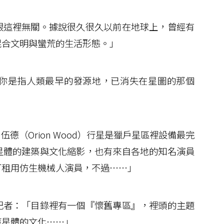
這裡無關。據說很久很久以前在地球上，曾經有
混合文明與蠻荒的生活形態。」
你是指人類最早的發源地，已消失在星圖的那個
（Orion Wood）行星是獵戶星區裡設備最完
星體的建築與文化縮影，也有來自各地的知名演員
可租用仿生機械人演員，不過……」
者：「目錄裡有一個『懷舊專區』，裡頭的主題
應星體的文化……」