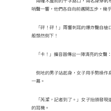
兩幢木屋前的十字路口，兩名身穿帆布
哨聲一響，他們各自向前邁開五步，幾
「砰！砰！」兩響刺耳的爆炸聲自槍口
般頹然倒下！
「卡！」擴音器傳出一陣清亮的女聲：
倒地的男子站起身，女子用手勢操作身
一幕。
「芮潔，記者到了。」女子抬頭發現遠
的耳機。