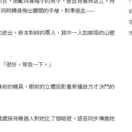
衣，頭戴特異帽子的男子，彼此背靠背站立。待
乎同時轉身掏出腰間的手槍，對準彼此——
迸出，原本對峙的兩人，其中一人如崩塌的山壁
「很好，等我一下。」
前的機具，眼前的立體投影重新播放方才決鬥的
處接待機器人對她比了個暗號，語音同步傳進她