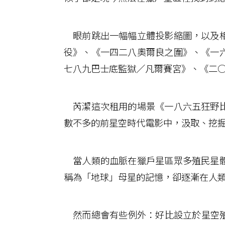
眼前跳出一幅幅立體投影縮圖，以及相
役》、《一四二八奧爾良之圍》、《一
七八九巴士底監獄／凡爾賽宮》、《二
芮潔這次租用的場景《一八六五狂野比
數不多的前星空時代電影中，汲取、挖
當人類的血脈在獵戶星區眾多殖民星體
稱為「地球」母星的記憶，卻逐漸在人
然而總會有些例外：好比設立於星空殖