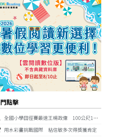
熱門點擊
1
全國小學田徑賽最速王楊政偉 100公尺11秒87奪金
2
用水彩畫挑戰國際 粘信敏多次得獎獲肯定