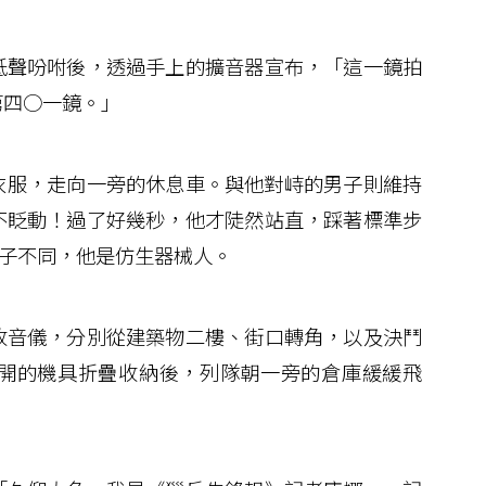
聲吩咐後，透過手上的擴音器宣布，「這一鏡拍
第四○一鏡。」
服，走向一旁的休息車。與他對峙的男子則維持
不眨動！過了好幾秒，他才陡然站直，踩著標準步
子不同，他是仿生器械人。
音儀，分別從建築物二樓、街口轉角，以及決鬥
開的機具折疊收納後，列隊朝一旁的倉庫緩緩飛