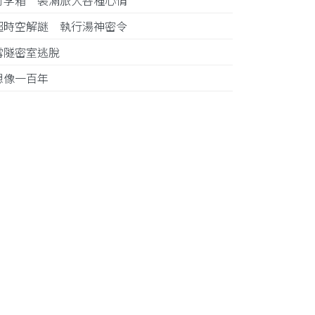
行李箱 裝滿旅人各種心情
超時空解謎 執行湯神密令
雪隧密室逃脫
想像一百年