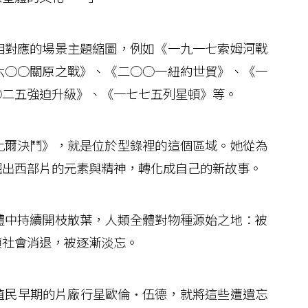
對應的場景主題縮圖，例如《一九一七索姆河戰
六○○關原之戰》、《二○○一紐約世貿》、《一
○二五強迫升級》、《一七七五列星頓》等。
爾決鬥》，就是位於型錄裡的這個區域。她從為
掘出西部片的元素與精神，轉化成自己的新故事。
中持續開枝散葉，人類全體對物種源始之地：被
類社會消退，被逐漸淡忘。
民早期的片廠行星歐倫•伍德，就將這些遭遺忘