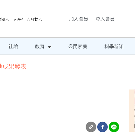
加入會員
｜
登入會員
/8星期六 丙午年 六月廿六
社論
教育
公民素養
科學新知
地成果發表