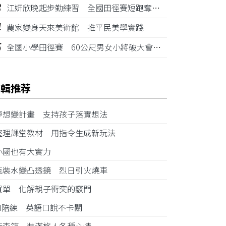
3
江姸欣晚起步勤練習 全國田徑賽短跑奪金摘銅
4
農家變身天來美術館 推平民美學實踐
5
全國小學田徑賽 60公尺男女小將破大會紀錄
編輯推荐
夢想變計畫 支持孩子落實想法
整理課堂教材 用指令生成新玩法
小國也有大實力
瓶裝水變凸透鏡 烈日引火燒車
買單 化解親子衝突的竅門
AI陪練 英語口說不卡關