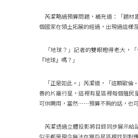
芮潔略過預算問題，補充道：「題材跟
個國家在領土拓展的經過，出現過這樣
「地球？」記者的雙眼瞪得老大，「
『地球』嗎？」
「正是如此。」芮潔道，「這顆歐倫•伍德
善的片廠行星，這裡有星區裡每個殖民
可供聘用，當然……預算不夠的話，也
芮潔透過立體投影將目錄同步展示給記
似乎都是現今無法在獵戶星區裡找到對