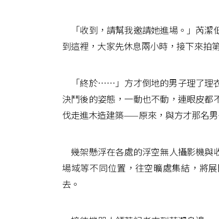
「收到，請幫我邀請她進場。」芮潔低
到這裡，大家先休息兩小時，接下來拍
「終於……」方才倒地的男子理了理衣
決鬥後的姿態，一動也不動，連眼皮都
伐走進木造建築——原來，與方才那名男
幾架懸浮在各處的浮空無人攝影機與收
場域等不同位置，往空曠處集結，將展
去。