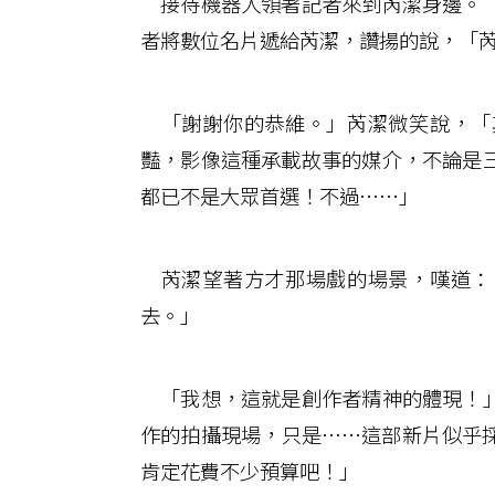
接待機器人領著記者來到芮潔身邊。「
者將數位名片遞給芮潔，讚揚的說，「
「謝謝你的恭維。」芮潔微笑說，「
豔，影像這種承載故事的媒介，不論是
都已不是大眾首選！不過……」
芮潔望著方才那場戲的場景，嘆道：
去。」
「我想，這就是創作者精神的體現！」
作的拍攝現場，只是……這部新片似乎
肯定花費不少預算吧！」