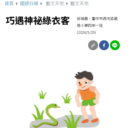
首頁
國語日報
藝文天地
藝文天地
巧遇神祕綠衣客
徐瑞晨．臺中市西屯區葳
格小學四年一班
(2026/5/29)