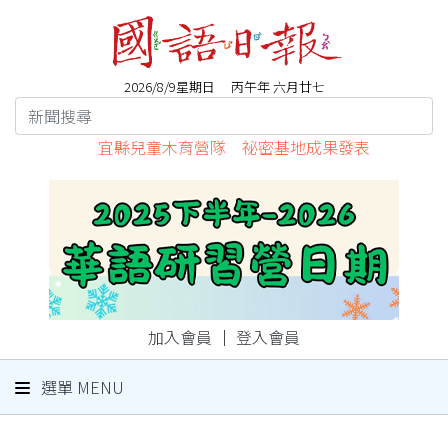
2026/8/9星期日 丙午年 六月廿七
宜縣兒童木育營隊 祕密基地成果發表
加入會員
｜
登入會員
選單 MENU