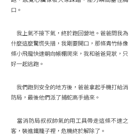
口。
我上氣不接下氣，終於跑回營地。爸爸問我為
什麼這麼驚慌失措，我剛要開口，那條青竹絲像
條小飛龍快速朝向帳棚爬來，我和爸爸見狀，只
好一起逃跑。
我們跑到安全的地方後，爸爸拿起手機打給消
防局，最後他們派了捕蛇高手過來。
當消防局叔叔帥氣的用工具帶走這條不速之
客，裝進鐵籠子裡，危機終於解除了。