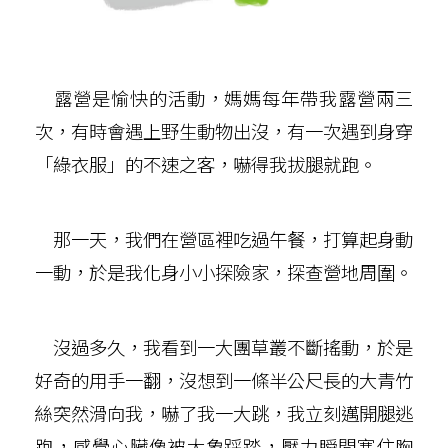
露營是愉快的活動，媽媽每年帶我露營兩三
次，有時會遇上野生動物出沒，有一次遇到身穿
「綠衣服」的不速之客，嚇得我拔腿就跑。
那一天，我們在營區裡吃過午餐，打算起身動
一動，於是我化身小小探險家，探查營地周圍。
沒過多久，我看到一大團草叢不斷搖動，於是
好奇的用手一翻，沒想到一條半公尺長的大青竹
絲突然滑向我，嚇了我一大跳，我立刻邁開腿逃
跑，感覺心臟像被大象踩踏，壓力瞬間塞住胸