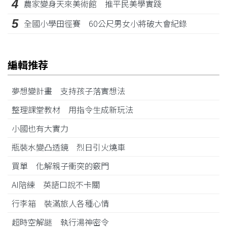
4
農家變身天來美術館 推平民美學實踐
5
全國小學田徑賽 60公尺男女小將破大會紀錄
編輯推荐
夢想變計畫 支持孩子落實想法
整理課堂教材 用指令生成新玩法
小國也有大實力
瓶裝水變凸透鏡 烈日引火燒車
買單 化解親子衝突的竅門
AI陪練 英語口說不卡關
行李箱 裝滿旅人各種心情
超時空解謎 執行湯神密令