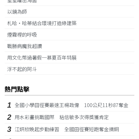
星星躍出海面
以鏡為師
札哈‧哈蒂結合環境打造綠建築
煙霧裡的呼吸
戰勝病魔我超讚
用文化幣過暑假─慕夏百年特展
浮不起的阿斗
熱門點擊
1
全國小學田徑賽最速王楊政偉 100公尺11秒87奪金
2
用水彩畫挑戰國際 粘信敏多次得獎獲肯定
3
江姸欣晚起步勤練習 全國田徑賽短跑奪金摘銅