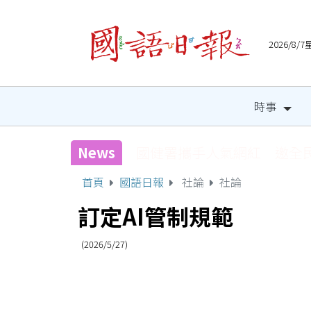
2026/8
時事
News
國健署攜手人氣網紅 邀全
首頁
國語日報
社論
社論
訂定AI管制規範
(2026/5/27)