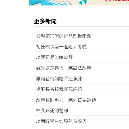
更多新聞
父親節形塑的爸爸刻板印象
初任校長第一哩路大考驗
以暴易暴治絲益棼
觀光逆差擴大 應設法改善
嚴肅看待網路降速演練
提醒長者接種新冠疫苗
改善教師壓力 應列首要課題
校長猝死的警訊
以南韓學生炒股熱為殷鑑