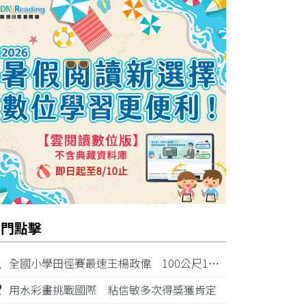
熱門點擊
1
全國小學田徑賽最速王楊政偉 100公尺11秒87奪金
2
用水彩畫挑戰國際 粘信敏多次得獎獲肯定