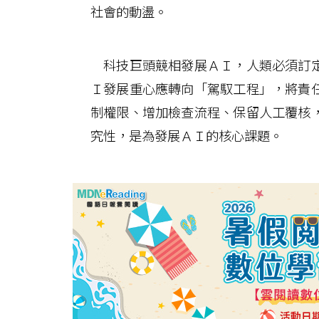
社會的動盪。
科技巨頭競相發展ＡＩ，人類必須訂定
Ｉ發展重心應轉向「駕馭工程」，將責
制權限、增加檢查流程、保留人工覆核
究性，是為發展ＡＩ的核心課題。