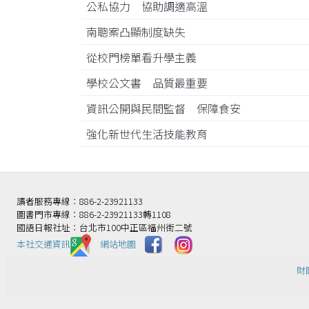
公私協力 協助調適高溫
南聰案凸顯制度缺失
從校門榜單看升學主義
學校公文書 品質最重要
資訊公開與民間監督 保障食安
強化新世代生活技能教育
讀者服務專線：886-2-23921133
圖書門市專線：886-2-23921133轉1108
國語日報社址：台北市100中正區福州街二號
本社交通資訊️
網站地圖
財團