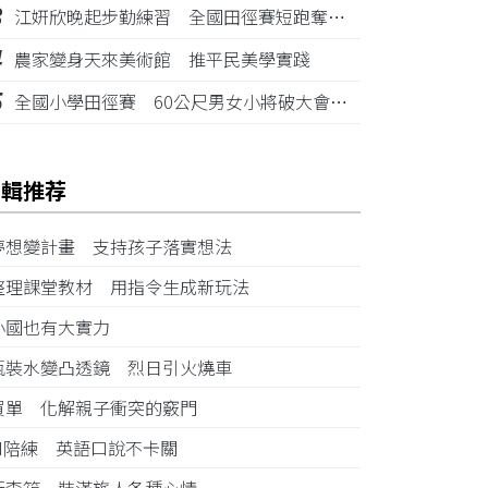
3
江姸欣晚起步勤練習 全國田徑賽短跑奪金摘銅
4
農家變身天來美術館 推平民美學實踐
5
全國小學田徑賽 60公尺男女小將破大會紀錄
編輯推荐
夢想變計畫 支持孩子落實想法
整理課堂教材 用指令生成新玩法
小國也有大實力
瓶裝水變凸透鏡 烈日引火燒車
買單 化解親子衝突的竅門
AI陪練 英語口說不卡關