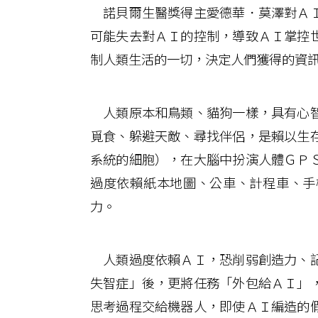
諾貝爾生醫獎得主愛德華．莫澤對ＡＩ
可能失去對ＡＩ的控制，導致ＡＩ掌控
制人類生活的一切，決定人們獲得的資
人類原本和鳥類、貓狗一樣，具有心智
覓食、躲避天敵、尋找伴侶，是賴以生
系統的細胞），在大腦中扮演人體ＧＰ
過度依賴紙本地圖、公車、計程車、手
力。
人類過度依賴ＡＩ，恐削弱創造力、記
失智症」後，更將任務「外包給ＡＩ」
思考過程交給機器人，即使ＡＩ編造的