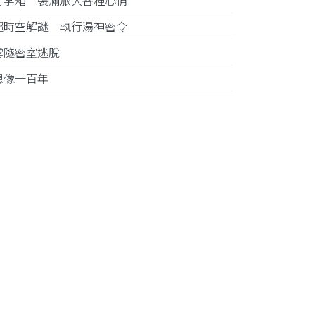
行李箱 裝滿旅人各種心情
超時空解謎 執行湯神密令
雪隧密室逃脫
想像一百年