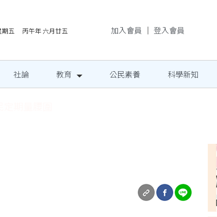
加入會員
｜
登入會員
/7星期五 丙午年 六月廿五
社論
教育
公民素養
科學新知
民定期量腰圍