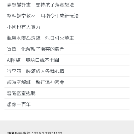
夢想變計畫 支持孩子落實想法
整理課堂教材 用指令生成新玩法
小國也有大實力
瓶裝水變凸透鏡 烈日引火燒車
買單 化解親子衝突的竅門
AI陪練 英語口說不卡關
行李箱 裝滿旅人各種心情
超時空解謎 執行湯神密令
雪隧密室逃脫
想像一百年
讀者服務專線：886-2-23921133