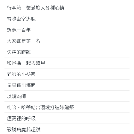
行李箱 裝滿旅人各種心情
雪隧密室逃脫
想像一百年
大家都是第一名
失控的距離
和爸媽一起去追星
老師的小祕密
星星躍出海面
以鏡為師
札哈‧哈蒂結合環境打造綠建築
煙霧裡的呼吸
戰勝病魔我超讚