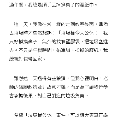
過午餐，我總是順手丟掉擦桌子的溼紙巾。
這一天，我像往常一樣的走到教室後面，準備
丟垃圾時才突然想起：「垃圾桶今天公休！」我
只好摸摸鼻子，無奈的找個塑膠袋，把垃圾塞進
去。不只是午餐時間，鉛筆屑、揉掉的廢紙，我
統統打包帶回家。
雖然這一天過得有些狼狽，但我心裡明白，老
師的鐵腕政策並非故意刁難，而是為了讓我們學
會承擔後果，對自己製造的垃圾負責。
希望「垃圾桶公休」事件，可以讓大家真正學