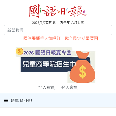
2026/8/7星期五 丙午年 六月廿五
國健署攜手人氣網紅 邀全民定期量腰圍
加入會員
｜
登入會員
選單 MENU