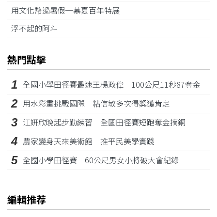
用文化幣過暑假─慕夏百年特展
浮不起的阿斗
熱門點擊
1
全國小學田徑賽最速王楊政偉 100公尺11秒87奪金
2
用水彩畫挑戰國際 粘信敏多次得獎獲肯定
3
江姸欣晚起步勤練習 全國田徑賽短跑奪金摘銅
4
農家變身天來美術館 推平民美學實踐
5
全國小學田徑賽 60公尺男女小將破大會紀錄
編輯推荐