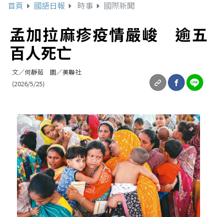
首頁
國語日報
時事
國際新聞
孟加拉麻疹疫情嚴峻 逾五
百人死亡
文／何靜茹 圖／美聯社
(2026/5/25)