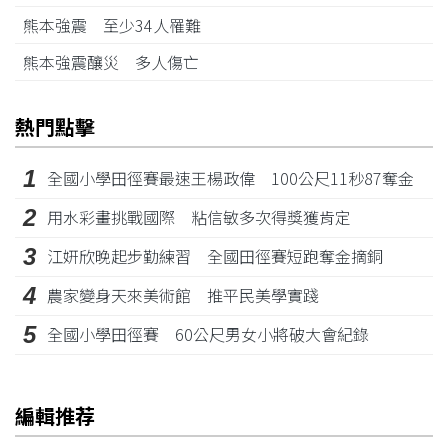
熊本強震 至少34人罹難
熊本強震釀災 多人傷亡
熱門點擊
1
全國小學田徑賽最速王楊政偉 100公尺11秒87奪金
2
用水彩畫挑戰國際 粘信敏多次得獎獲肯定
3
江姸欣晚起步勤練習 全國田徑賽短跑奪金摘銅
4
農家變身天來美術館 推平民美學實踐
5
全國小學田徑賽 60公尺男女小將破大會紀錄
編輯推荐