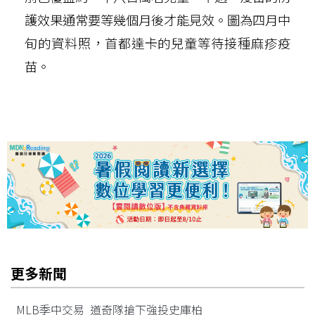
護效果通常要等幾個月後才能見效。圖為四月中
旬的資料照，首都達卡的兒童等待接種麻疹疫
苗。
更多新聞
MLB季中交易 道奇隊搶下強投史庫柏