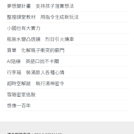
夢想變計畫 支持孩子落實想法
整理課堂教材 用指令生成新玩法
小國也有大實力
瓶裝水變凸透鏡 烈日引火燒車
買單 化解親子衝突的竅門
AI陪練 英語口說不卡關
行李箱 裝滿旅人各種心情
超時空解謎 執行湯神密令
雪隧密室逃脫
想像一百年