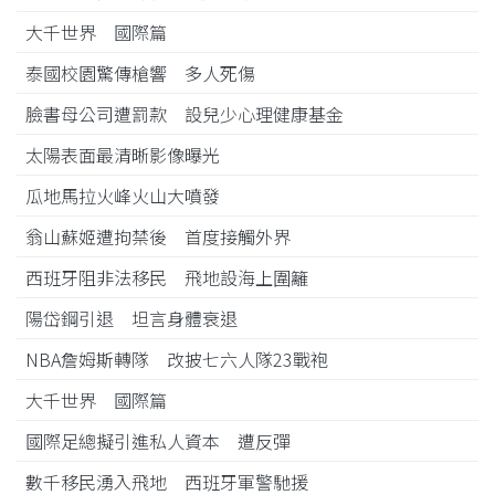
大千世界 國際篇
泰國校園驚傳槍響 多人死傷
臉書母公司遭罰款 設兒少心理健康基金
太陽表面最清晰影像曝光
瓜地馬拉火峰火山大噴發
翁山蘇姬遭拘禁後 首度接觸外界
西班牙阻非法移民 飛地設海上圍籬
陽岱鋼引退 坦言身體衰退
NBA詹姆斯轉隊 改披七六人隊23戰袍
大千世界 國際篇
國際足總擬引進私人資本 遭反彈
數千移民湧入飛地 西班牙軍警馳援