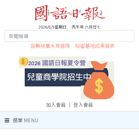
2026/8/9星期日 丙午年 六月廿七
宜縣兒童木育營隊 祕密基地成果發表
加入會員
｜
登入會員
選單 MENU