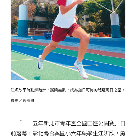
江姸欣平時勤練跑步，獲獎無數，成為指日可待的體壇明日之星。
攝影／張彩鳳
「一一五年新北市青年盃全國田徑公開賽」日
前落幕，彰化縣合興國小六年級學生江姸欣，勇