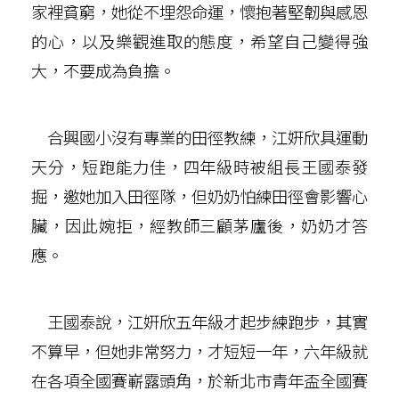
家裡貧窮，她從不埋怨命運，懷抱著堅韌與感恩
的心，以及樂觀進取的態度，希望自己變得強
大，不要成為負擔。
合興國小沒有專業的田徑教練，江姸欣具運動
天分，短跑能力佳，四年級時被組長王國泰發
掘，邀她加入田徑隊，但奶奶怕練田徑會影響心
臟，因此婉拒，經教師三顧茅廬後，奶奶才答
應。
王國泰說，江姸欣五年級才起步練跑步，其實
不算早，但她非常努力，才短短一年，六年級就
在各項全國賽嶄露頭角，於新北市青年盃全國賽