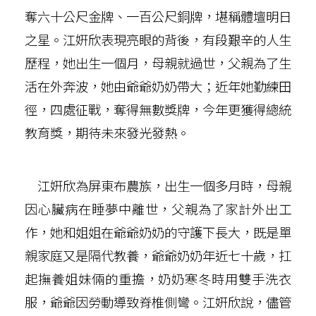
奪六十公尺金牌、一百公尺銅牌，堪稱體壇明日
之星。江姸欣表現亮眼的背後，有段艱辛的人生
歷程，她出生一個月，母親就過世，父親為了生
活在外奔波，她由爺爺奶奶帶大；近年她勤練田
徑，四處征戰，奪得無數獎牌，今年更獲得總統
教育獎，期待未來發光發熱。
江姸欣為屏東布農族，出生一個多月時，母親
因心臟病在睡夢中離世，父親為了家計外出工
作，她和姐姐在爺爺奶奶的守護下長大，既是單
親家庭又是隔代教養，爺爺奶奶年近七十歲，扛
起撫養姐妹倆的重擔，奶奶寒冬時用雙手洗衣
服，爺爺因勞動導致脊椎側彎。江姸欣說，儘管