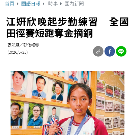
首頁
國語日報
時事
國內新聞
江姸欣晚起步勤練習 全國
田徑賽短跑奪金摘銅
張彩鳳／彰化報導
(2026/5/25)