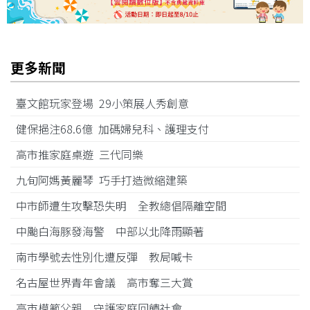
更多新聞
臺文館玩家登場 29小策展人秀創意
健保挹注68.6億 加碼婦兒科、護理支付
高市推家庭桌遊 三代同樂
九旬阿媽黃麗琴 巧手打造微縮建築
中市師遭生攻擊恐失明 全教總倡隔離空間
中颱白海豚發海警 中部以北降雨顯著
南市學號去性別化遭反彈 教局喊卡
名古屋世界青年會議 高市奪三大賞
高市模範父親 守護家庭回饋社會