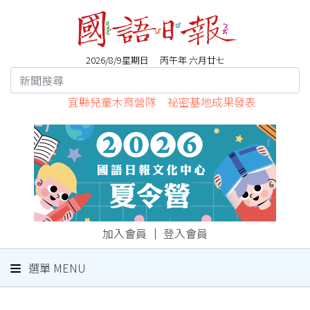
2026/8/9星期日 丙午年 六月廿七
宜縣兒童木育營隊 祕密基地成果發表
加入會員
｜
登入會員
選單 MENU