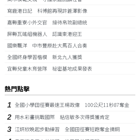
寫鹿港日記 科博館再現許蒼澤影像
嘉縣重寮小外交官 接待帛琉副總統
屏縣瓦磘組機器人 認識東港迎王
國樂飄洋 中市豐原赴大馬百人合奏
全國終身學習楷模 新北九人獲獎
宜縣兒童木育營隊 祕密基地成果發表
熱門點擊
1
全國小學田徑賽最速王楊政偉 100公尺11秒87奪金
2
用水彩畫挑戰國際 粘信敏多次得獎獲肯定
3
江姸欣晚起步勤練習 全國田徑賽短跑奪金摘銅