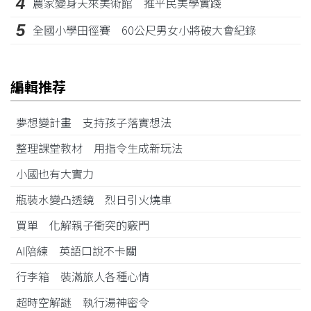
4
農家變身天來美術館 推平民美學實踐
5
全國小學田徑賽 60公尺男女小將破大會紀錄
編輯推荐
夢想變計畫 支持孩子落實想法
整理課堂教材 用指令生成新玩法
小國也有大實力
瓶裝水變凸透鏡 烈日引火燒車
買單 化解親子衝突的竅門
AI陪練 英語口說不卡關
行李箱 裝滿旅人各種心情
超時空解謎 執行湯神密令