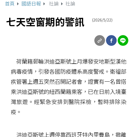
首頁
國語日報
社論
社論
七天空窗期的警訊
(2026/5/22)
荷蘭籍郵輪洪迪亞斯號上月爆發安地斯型漢他
病毒疫情，引發各國防疫體系高度警戒。衛福部
疾管署上週五突然召開記者會，證實有一名曾搭
乘洪迪亞斯號的紐西蘭籍乘客，已在日前入境臺
灣旅遊。經緊急安排到醫院採檢，暫時排除染
疫。
洪迪亞斯號上週停靠西班牙特內里費島，撤離