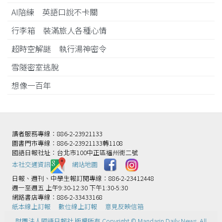
AI陪練 英語口說不卡關
行李箱 裝滿旅人各種心情
超時空解謎 執行湯神密令
雪隧密室逃脫
想像一百年
讀者服務專線：886-2-23921133
圖書門市專線：886-2-23921133轉1108
國語日報社址：台北市100中正區福州街二號
本社交通資訊️
網站地圖
日報、週刊、中學生報訂閱專線：886-2-23412448
週一至週五 上午9:30-12:30 下午1:30-5:30
網路書店專線：886-2-33433168
紙本線上訂報
數位線上訂報
意見反映信箱
財團法人國語日報社 版權所有 Copyright © Mandarin Daily News. All