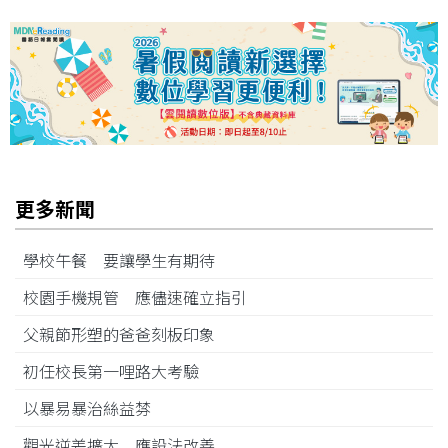
更多新聞
學校午餐 要讓學生有期待
校園手機規管 應儘速確立指引
父親節形塑的爸爸刻板印象
初任校長第一哩路大考驗
以暴易暴治絲益棼
觀光逆差擴大 應設法改善