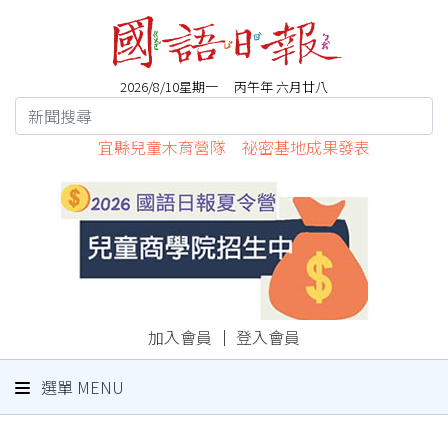
2026/8/10星期一 丙午年 六月廿八
宜縣兒童木育營隊 祕密基地成果發表
加入會員
｜
登入會員
選單 MENU