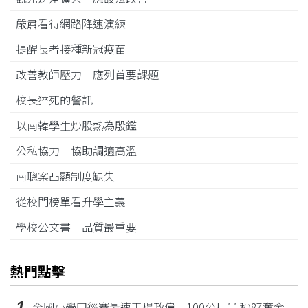
嚴肅看待網路降速演練
提醒長者接種新冠疫苗
改善教師壓力 應列首要課題
校長猝死的警訊
以南韓學生炒股熱為殷鑑
公私協力 協助調適高溫
南聰案凸顯制度缺失
從校門榜單看升學主義
學校公文書 品質最重要
熱門點擊
1
全國小學田徑賽最速王楊政偉 100公尺11秒87奪金