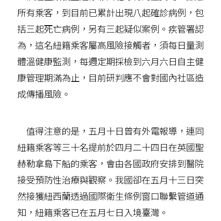
所有乘客，到目前已累計出現八起確診病例，包
括三起死亡病例，另有三起疑似案例。疾管署認
為，這名紐籍乘客屬高風險接觸者，須每日量測
體溫健康監測，每週定期採檢到六月六日自主健
康管理期滿為止，目前研判應不會對國內社區造
成傳播風險。
值得注意的是，五月十日曾有外電報導，連同
紐籍乘客等三十名提前於四月二十四日在英國聖
赫勒拿島下船的乘客，會由各國政府安排到醫院
接受預防性治療與觀察。我國卻在五月十三日突
然接獲紐西蘭透過國際衛生條例窗口聯繫管道通
知，紐籍乘客已在五月七日入境臺灣。