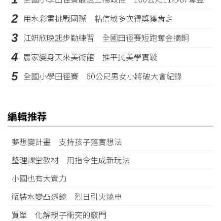
2
用水彩畫挑戰國際 粘信敏多次得獎獲肯定
3
江姸欣晚起步勤練習 全國田徑賽短跑奪金摘銅
4
農家變身天來美術館 推平民美學實踐
5
全國小學田徑賽 60公尺男女小將破大會紀錄
編輯推荐
夢想變計畫 支持孩子落實想法
整理課堂教材 用指令生成新玩法
小國也有大實力
瓶裝水變凸透鏡 烈日引火燒車
買單 化解親子衝突的竅門