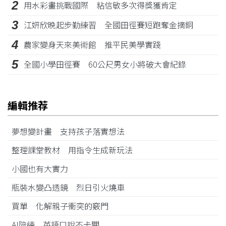
2
用水彩畫挑戰國際 粘信敏多次得獎獲肯定
3
江姸欣晚起步勤練習 全國田徑賽短跑奪金摘銅
4
農家變身天來美術館 推平民美學實踐
5
全國小學田徑賽 60公尺男女小將破大會紀錄
編輯推荐
夢想變計畫 支持孩子落實想法
整理課堂教材 用指令生成新玩法
小國也有大實力
瓶裝水變凸透鏡 烈日引火燒車
買單 化解親子衝突的竅門
AI陪練 英語口說不卡關