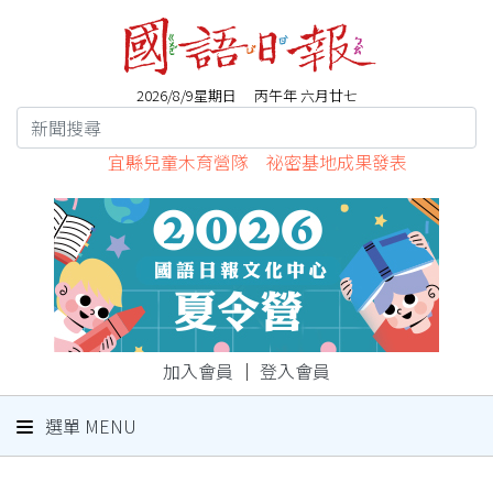
2026/8/9星期日 丙午年 六月廿七
宜縣兒童木育營隊 祕密基地成果發表
加入會員
｜
登入會員
選單 MENU