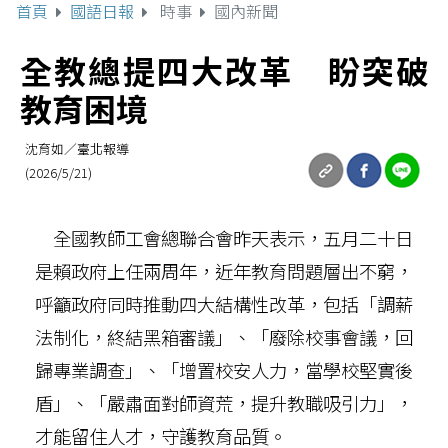
首頁
國語日報
時事
國內新聞
全教總提四大改革 盼突破
教育困境
沈育如／臺北報導
(2026/5/21)
全國教師工會總聯合會昨天表示，五月二十日
是賴政府上任兩周年，近年教育問題層出不窮，
呼籲政府同時推動四大結構性改革，包括「調薪
法制化，終結黑箱審議」、「廢除校事會議，回
歸專業調查」、「增置校安人力，當學校堅實後
盾」、「嚴肅面對師資荒，提升教職吸引力」，
才能留住人才，守護教育品質。