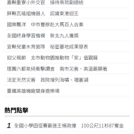
嘉縣重寮小外交官 接待帛琉副總統
屏縣瓦磘組機器人 認識東港迎王
國樂飄洋 中市豐原赴大馬百人合奏
全國終身學習楷模 新北九人獲獎
宜縣兒童木育營隊 祕密基地成果發表
迎父親節 北市動物園推動物「家」值觀展
環團六都氣候衝擊調查 南市災害、高溫最顯著
法定天然災害 政院增列海嘯、堰塞湖
臺鐵高雄機廠變身遊樂場
熱門點擊
1
全國小學田徑賽最速王楊政偉 100公尺11秒87奪金