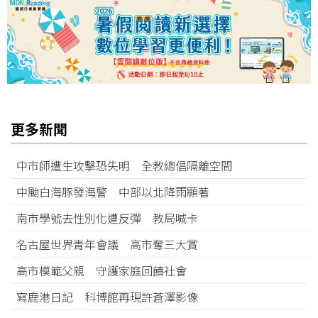
更多新聞
中市師遭生攻擊恐失明 全教總倡隔離空間
中颱白海豚發海警 中部以北降雨顯著
南市學號去性別化遭反彈 教局喊卡
名古屋世界青年會議 高市奪三大賞
高市模範父親 守護家庭回饋社會
寫鹿港日記 科博館再現許蒼澤影像