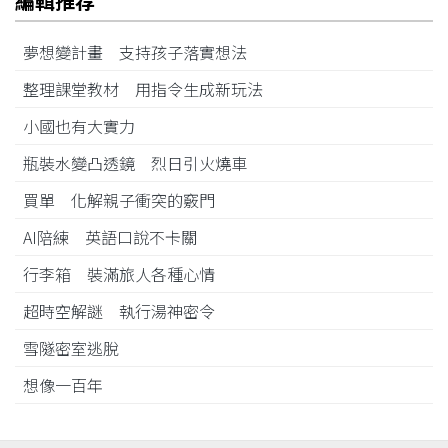
編輯推荐
夢想變計畫 支持孩子落實想法
整理課堂教材 用指令生成新玩法
小國也有大實力
瓶裝水變凸透鏡 烈日引火燒車
買單 化解親子衝突的竅門
AI陪練 英語口說不卡關
行李箱 裝滿旅人各種心情
超時空解謎 執行湯神密令
雪隧密室逃脫
想像一百年