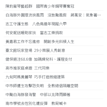
陳鈞甯琴藝超群 國際青少年鋼琴賽奪冠
白海豚外圍環流挾風雨 沒放颱風假 蔣萬安：氣象署沒發陸警
志工守護生態 八色鳥連年現蹤六甲
何安妮送暖助家扶 當志工樂捐款
黃嘉君工作不忘進修 開創多元斜槓人生
臺文館玩家登場 29小策展人秀創意
健保挹注68.6億 加碼婦兒科、護理支付
高市推家庭桌遊 三代同樂
九旬阿媽黃麗琴 巧手打造微縮建築
中市師遭生攻擊恐失明 全教總倡隔離空間
中颱白海豚發海警 中部以北降雨顯著
南市學號去性別化遭反彈 教局喊卡