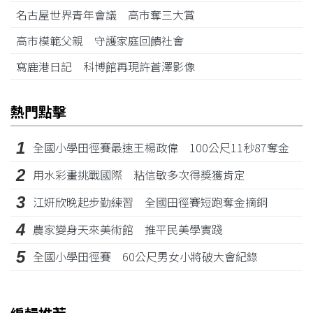
名古屋世界青年會議 高市奪三大賞
高市模範父親 守護家庭回饋社會
寫鹿港日記 科博館再現許蒼澤影像
熱門點擊
1
全國小學田徑賽最速王楊政偉 100公尺11秒87奪金
2
用水彩畫挑戰國際 粘信敏多次得獎獲肯定
3
江姸欣晚起步勤練習 全國田徑賽短跑奪金摘銅
4
農家變身天來美術館 推平民美學實踐
5
全國小學田徑賽 60公尺男女小將破大會紀錄