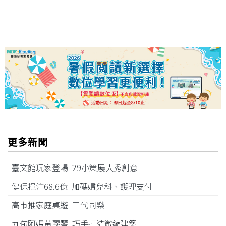
更多新聞
臺文館玩家登場 29小策展人秀創意
健保挹注68.6億 加碼婦兒科、護理支付
高市推家庭桌遊 三代同樂
九旬阿媽黃麗琴 巧手打造微縮建築