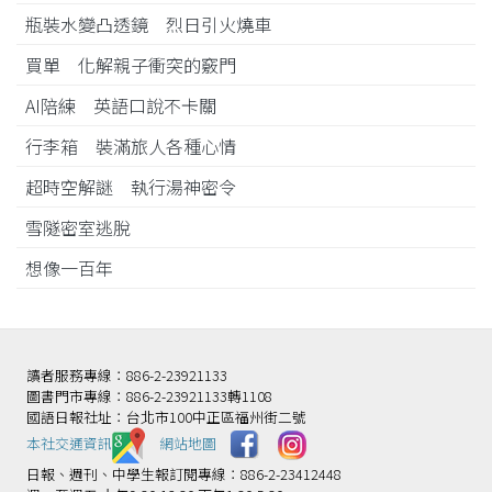
瓶裝水變凸透鏡 烈日引火燒車
買單 化解親子衝突的竅門
AI陪練 英語口說不卡關
行李箱 裝滿旅人各種心情
超時空解謎 執行湯神密令
雪隧密室逃脫
想像一百年
讀者服務專線：886-2-23921133
圖書門市專線：886-2-23921133轉1108
國語日報社址：台北市100中正區福州街二號
本社交通資訊️
網站地圖
日報、週刊、中學生報訂閱專線：886-2-23412448