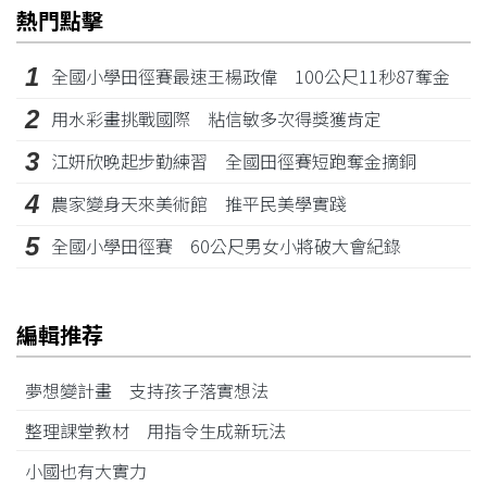
熱門點擊
1
全國小學田徑賽最速王楊政偉 100公尺11秒87奪金
2
用水彩畫挑戰國際 粘信敏多次得獎獲肯定
3
江姸欣晚起步勤練習 全國田徑賽短跑奪金摘銅
4
農家變身天來美術館 推平民美學實踐
5
全國小學田徑賽 60公尺男女小將破大會紀錄
編輯推荐
夢想變計畫 支持孩子落實想法
整理課堂教材 用指令生成新玩法
小國也有大實力