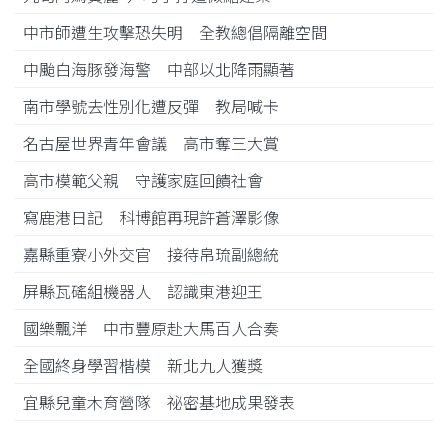
中市師遭生攻擊恐失明 全教總倡隔離空間
中颱白海豚發海警 中部以北降雨顯著
南市學號去性別化遭反彈 教局喊卡
名古屋世界青年會議 高市奪三大賞
高市模範父親 守護家庭回饋社會
寫鹿港日記 科博館再現許蒼澤影像
嘉縣重寮小外交官 接待帛琉副總統
屏縣瓦磘組機器人 認識東港迎王
國樂飄洋 中市豐原赴大馬百人合奏
全國終身學習楷模 新北九人獲獎
宜縣兒童木育營隊 祕密基地成果發表