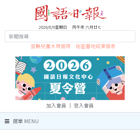
2026/8/9星期日 丙午年 六月廿七
宜縣兒童木育營隊 祕密基地成果發表
加入會員
｜
登入會員
選單 MENU