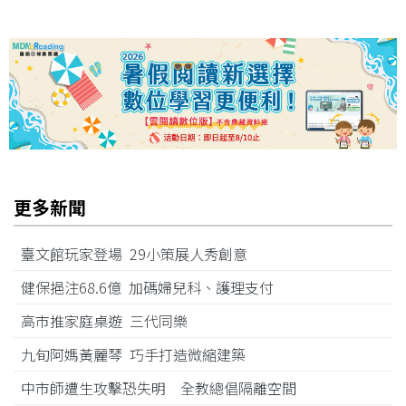
更多新聞
臺文館玩家登場 29小策展人秀創意
健保挹注68.6億 加碼婦兒科、護理支付
高市推家庭桌遊 三代同樂
九旬阿媽黃麗琴 巧手打造微縮建築
中市師遭生攻擊恐失明 全教總倡隔離空間