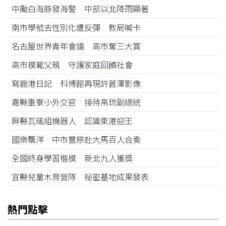
中颱白海豚發海警 中部以北降雨顯著
南市學號去性別化遭反彈 教局喊卡
名古屋世界青年會議 高市奪三大賞
高市模範父親 守護家庭回饋社會
寫鹿港日記 科博館再現許蒼澤影像
嘉縣重寮小外交官 接待帛琉副總統
屏縣瓦磘組機器人 認識東港迎王
國樂飄洋 中市豐原赴大馬百人合奏
全國終身學習楷模 新北九人獲獎
宜縣兒童木育營隊 祕密基地成果發表
熱門點擊