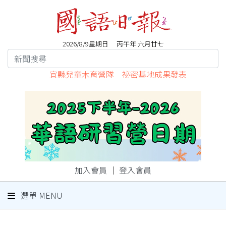
2026/8/9星期日 丙午年 六月廿七
宜縣兒童木育營隊 祕密基地成果發表
加入會員
｜
登入會員
選單 MENU