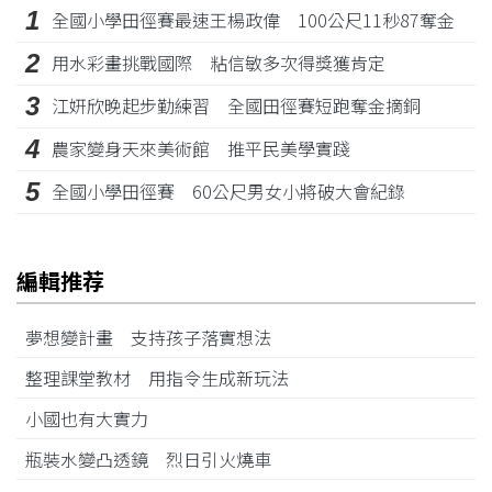
1
全國小學田徑賽最速王楊政偉 100公尺11秒87奪金
2
用水彩畫挑戰國際 粘信敏多次得獎獲肯定
3
江姸欣晚起步勤練習 全國田徑賽短跑奪金摘銅
4
農家變身天來美術館 推平民美學實踐
5
全國小學田徑賽 60公尺男女小將破大會紀錄
編輯推荐
夢想變計畫 支持孩子落實想法
整理課堂教材 用指令生成新玩法
小國也有大實力
瓶裝水變凸透鏡 烈日引火燒車