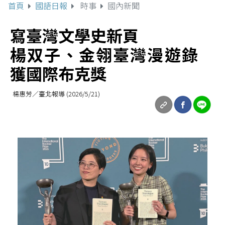
首頁
國語日報
時事
國內新聞
寫臺灣文學史新頁
楊双子、金翎臺灣漫遊錄
獲國際布克獎
楊惠芳／臺北報導 (2026/5/21)