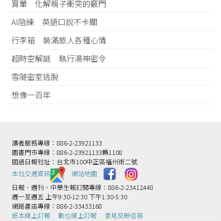
買單 化解親子衝突的竅門
AI陪練 英語口說不卡關
行李箱 裝滿旅人各種心情
超時空解謎 執行湯神密令
雪隧密室逃脫
想像一百年
讀者服務專線：886-2-23921133
圖書門市專線：886-2-23921133轉1108
國語日報社址：台北市100中正區福州街二號
本社交通資訊️
網站地圖
日報、週刊、中學生報訂閱專線：886-2-23412448
週一至週五 上午9:30-12:30 下午1:30-5:30
網路書店專線：886-2-33433168
紙本線上訂報
數位線上訂報
意見反映信箱