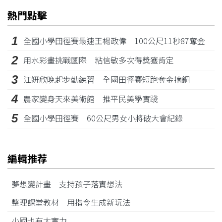
熱門點擊
1
全國小學田徑賽最速王楊政偉 100公尺11秒87奪金
2
用水彩畫挑戰國際 粘信敏多次得獎獲肯定
3
江姸欣晚起步勤練習 全國田徑賽短跑奪金摘銅
4
農家變身天來美術館 推平民美學實踐
5
全國小學田徑賽 60公尺男女小將破大會紀錄
編輯推荐
夢想變計畫 支持孩子落實想法
整理課堂教材 用指令生成新玩法
小國也有大實力