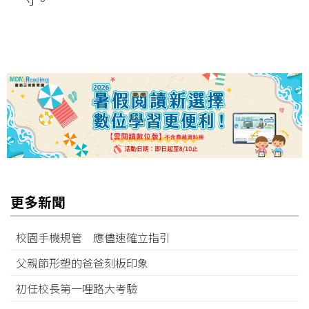
更多新聞
校園手機規管 應儘速確立指引
父親節形塑的爸爸刻板印象
初任校長第一哩路大考驗