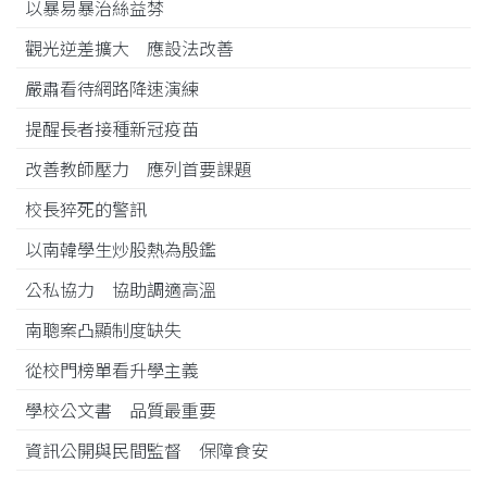
以暴易暴治絲益棼
觀光逆差擴大 應設法改善
嚴肅看待網路降速演練
提醒長者接種新冠疫苗
改善教師壓力 應列首要課題
校長猝死的警訊
以南韓學生炒股熱為殷鑑
公私協力 協助調適高溫
南聰案凸顯制度缺失
從校門榜單看升學主義
學校公文書 品質最重要
資訊公開與民間監督 保障食安