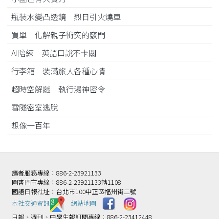
瓶裝水變凸透鏡 烈日引火燒車
買單 化解親子衝突的竅門
AI陪練 英語口說不卡關
行李箱 裝滿旅人各種心情
超時空解謎 執行湯神密令
雪隧密室逃脫
想像一百年
讀者服務專線：886-2-23921133
圖書門市專線：886-2-23921133轉1108
國語日報社址：台北市100中正區福州街二號
本社交通資訊️
網站地圖
日報、週刊、中學生報訂閱專線：886-2-23412448