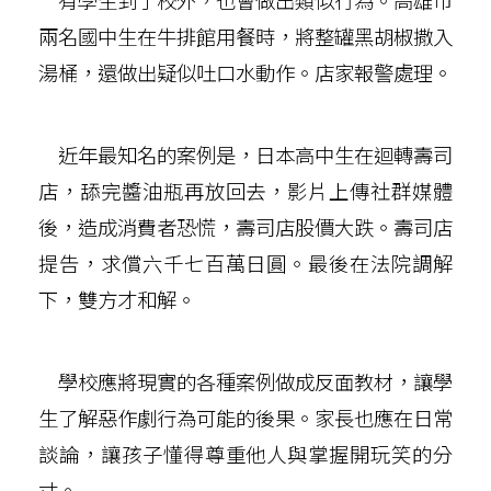
有學生到了校外，也會做出類似行為。高雄市
兩名國中生在牛排館用餐時，將整罐黑胡椒撒入
湯桶，還做出疑似吐口水動作。店家報警處理。
近年最知名的案例是，日本高中生在迴轉壽司
店，舔完醬油瓶再放回去，影片上傳社群媒體
後，造成消費者恐慌，壽司店股價大跌。壽司店
提告，求償六千七百萬日圓。最後在法院調解
下，雙方才和解。
學校應將現實的各種案例做成反面教材，讓學
生了解惡作劇行為可能的後果。家長也應在日常
談論，讓孩子懂得尊重他人與掌握開玩笑的分
寸。