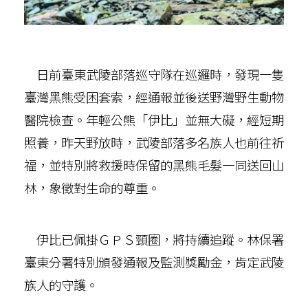
日前臺東武陵部落巡守隊在巡邏時，發現一隻
臺灣黑熊受困套索，經通報並後送野灣野生動物
醫院檢查。年輕公熊「伊比」並無大礙，經短期
照養，昨天野放時，武陵部落多名族人也前往祈
福，並特別將救援時保留的黑熊毛髮一同送回山
林，象徵對生命的尊重。
伊比已佩掛ＧＰＳ頸圈，將持續追蹤。林保署
臺東分署特別頒發通報及監測獎勵金，肯定武陵
族人的守護。