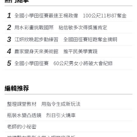
1
全國小學田徑賽最速王楊政偉 100公尺11秒87奪金
2
用水彩畫挑戰國際 粘信敏多次得獎獲肯定
3
江姸欣晚起步勤練習 全國田徑賽短跑奪金摘銅
4
農家變身天來美術館 推平民美學實踐
5
全國小學田徑賽 60公尺男女小將破大會紀錄
編輯推荐
整理課堂教材 用指令生成新玩法
瓶裝水變凸透鏡 烈日引火燒車
老師的小祕密