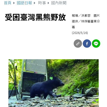
首頁
國語日報
時事
國內新聞
受困臺灣黑熊野放
報導／洪素蓉 圖片
提供／林保署臺東分
署
(2026/5/16)