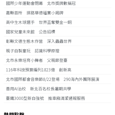
國際少年運動會閉幕 北市獎牌數稱冠
嘉縣首所 排路華德福實小揭牌
高中生木球選手 世界盃奪雙金一銅
國家兒童未來館 公告招標
彰縣文德生態木作營 深入蟲蟲世界
親子自製童玩 認識科學原理
北市永樂培育小舞者 父親節登臺
116年科技預算編列1823億 創新高
北市國際都會音樂節8/22登場 290海內外團隊展演
善用AI治校 新北百名校長暑期共學
臺鐵3000型新自強號 推車廂清潔通報服務
熱門點擊