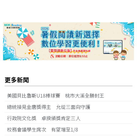
更多新聞
美國貝比魯斯U18棒球賽 桃市大溪全勝封王
總統接見金唐獎得主 允從三面向守護
行政院文化獎 卓揆頒獎肯定三人
校務會議學生席次 有望增至1/8