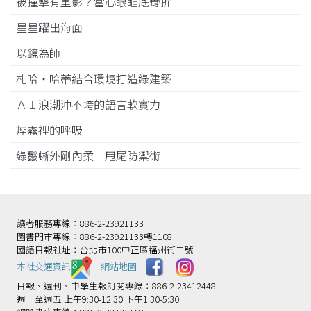
被撞擊有重影？當心眼眶底骨折
星星躍出海面
以鏡為師
札哈‧哈蒂結合環境打造綠建築
ＡＩ浪潮沖不垮的語言軟實力
煙霧裡的呼吸
綠鬣蜥外剛內柔 甩尾防禦術
讀者服務專線：886-2-23921133
圖書門市專線：886-2-23921133轉1108
國語日報社址：台北市100中正區福州街二號
本社交通資訊️
網站地圖
日報、週刊、中學生報訂閱專線：886-2-23412448
週一至週五 上午9:30-12:30 下午1:30-5:30