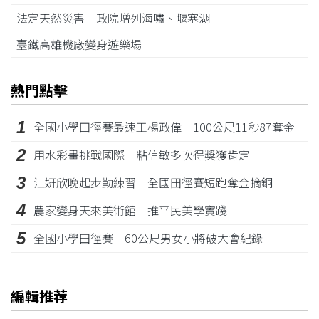
法定天然災害 政院增列海嘯、堰塞湖
臺鐵高雄機廠變身遊樂場
熱門點擊
1
全國小學田徑賽最速王楊政偉 100公尺11秒87奪金
2
用水彩畫挑戰國際 粘信敏多次得獎獲肯定
3
江姸欣晚起步勤練習 全國田徑賽短跑奪金摘銅
4
農家變身天來美術館 推平民美學實踐
5
全國小學田徑賽 60公尺男女小將破大會紀錄
編輯推荐