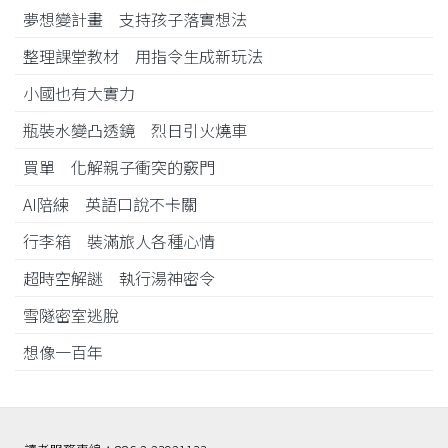
夢想變計畫 支持孩子落實想法
整理課堂教材 用指令生成新玩法
小國也有大實力
瓶裝水變凸透鏡 烈日引火燒車
買單 化解親子衝突的竅門
AI陪練 英語口說不卡關
行李箱 裝滿旅人各種心情
超時空解謎 執行湯神密令
雪隧密室逃脫
想像一百年