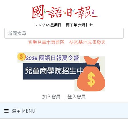
2026/8/9星期日 丙午年 六月廿七
宜縣兒童木育營隊 祕密基地成果發表
加入會員
｜
登入會員
選單 MENU