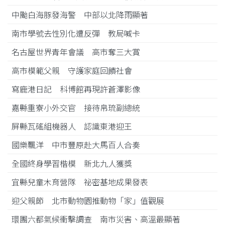
中颱白海豚發海警 中部以北降雨顯著
南市學號去性別化遭反彈 教局喊卡
名古屋世界青年會議 高市奪三大賞
高市模範父親 守護家庭回饋社會
寫鹿港日記 科博館再現許蒼澤影像
嘉縣重寮小外交官 接待帛琉副總統
屏縣瓦磘組機器人 認識東港迎王
國樂飄洋 中市豐原赴大馬百人合奏
全國終身學習楷模 新北九人獲獎
宜縣兒童木育營隊 祕密基地成果發表
迎父親節 北市動物園推動物「家」值觀展
環團六都氣候衝擊調查 南市災害、高溫最顯著