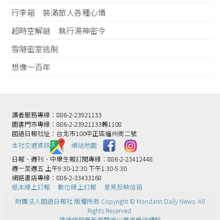
行李箱 裝滿旅人各種心情
超時空解謎 執行湯神密令
雪隧密室逃脫
想像一百年
讀者服務專線：886-2-23921133
圖書門市專線：886-2-23921133轉1108
國語日報社址：台北市100中正區福州街二號
本社交通資訊️
網站地圖
日報、週刊、中學生報訂閱專線：886-2-23412448
週一至週五 上午9:30-12:30 下午1:30-5:30
網路書店專線：886-2-33433168
紙本線上訂報
數位線上訂報
意見反映信箱
財團法人國語日報社 版權所有 Copyright © Mandarin Daily News. All
Rights Reserved.
建議使用最新瀏覽器以獲得最佳體驗