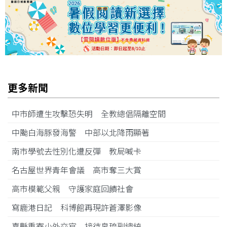
更多新聞
中市師遭生攻擊恐失明 全教總倡隔離空間
中颱白海豚發海警 中部以北降雨顯著
南市學號去性別化遭反彈 教局喊卡
名古屋世界青年會議 高市奪三大賞
高市模範父親 守護家庭回饋社會
寫鹿港日記 科博館再現許蒼澤影像
嘉縣重寮小外交官 接待帛琉副總統