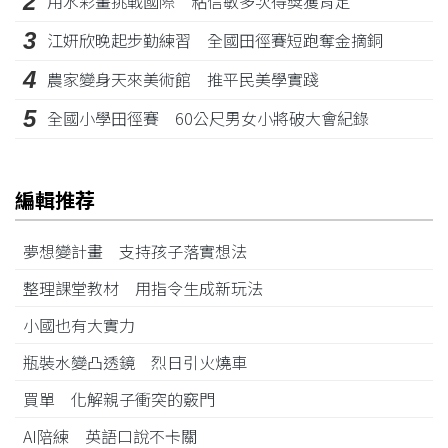
2
用水彩畫挑戰國際 粘信敏多次得獎獲肯定
3
江姸欣晚起步勤練習 全國田徑賽短跑奪金摘銅
4
農家變身天來美術館 推平民美學實踐
5
全國小學田徑賽 60公尺男女小將破大會紀錄
編輯推荐
夢想變計畫 支持孩子落實想法
整理課堂教材 用指令生成新玩法
小國也有大實力
瓶裝水變凸透鏡 烈日引火燒車
買單 化解親子衝突的竅門
AI陪練 英語口說不卡關