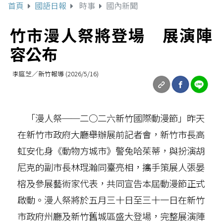
首頁
國語日報
時事
國內新聞
竹市漫人祭將登場 展演陣
容公布
李庭芝／新竹報導 (2026/5/16)
「漫人祭──二○二六新竹國際動漫節」昨天
在新竹市政府大廳舉辦展前記者會，新竹市長高
虹安化身《動物方城市》警兔哈茱蒂，與扮演胡
尼克的副市長林琨瀚同臺亮相，攜手策展人張晏
榕及參展藝術家代表，共同宣告本屆動漫節正式
啟動。漫人祭將於五月三十日至三十一日在新竹
市政府州廳及新竹舊城區盛大登場，完整展演陣