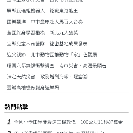
屏縣瓦磘組機器人 認識東港迎王
國樂飄洋 中市豐原赴大馬百人合奏
全國終身學習楷模 新北九人獲獎
宜縣兒童木育營隊 祕密基地成果發表
迎父親節 北市動物園推動物「家」值觀展
環團六都氣候衝擊調查 南市災害、高溫最顯著
法定天然災害 政院增列海嘯、堰塞湖
臺鐵高雄機廠變身遊樂場
熱門點擊
1
全國小學田徑賽最速王楊政偉 100公尺11秒87奪金