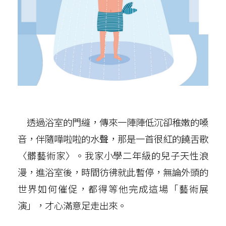
透過浴室的門縫，傳來一陣陣低沉卻稚嫩的嗓
音，伴隨嘩啦啦的水聲，那是一首很紅的饒舌歌
〈髒藝術家〉。我家小學二年級的兒子天性浪
漫，進浴室後，時間彷彿就此暫停，無論外頭的
世界如何催促，都得等他完成這場「藝術展
演」，才心滿意足走出來。