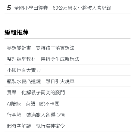
5
全國小學田徑賽 60公尺男女小將破大會紀錄
編輯推荐
夢想變計畫 支持孩子落實想法
整理課堂教材 用指令生成新玩法
小國也有大實力
瓶裝水變凸透鏡 烈日引火燒車
買單 化解親子衝突的竅門
AI陪練 英語口說不卡關
行李箱 裝滿旅人各種心情
超時空解謎 執行湯神密令