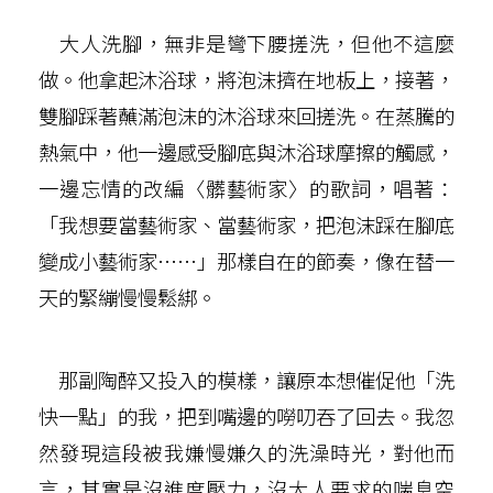
大人洗腳，無非是彎下腰搓洗，但他不這麼
做。他拿起沐浴球，將泡沫擠在地板上，接著，
雙腳踩著蘸滿泡沫的沐浴球來回搓洗。在蒸騰的
熱氣中，他一邊感受腳底與沐浴球摩擦的觸感，
一邊忘情的改編〈髒藝術家〉的歌詞，唱著：
「我想要當藝術家、當藝術家，把泡沫踩在腳底
變成小藝術家……」那樣自在的節奏，像在替一
天的緊繃慢慢鬆綁。
那副陶醉又投入的模樣，讓原本想催促他「洗
快一點」的我，把到嘴邊的嘮叨吞了回去。我忽
然發現這段被我嫌慢嫌久的洗澡時光，對他而
言，其實是沒進度壓力，沒大人要求的喘息空