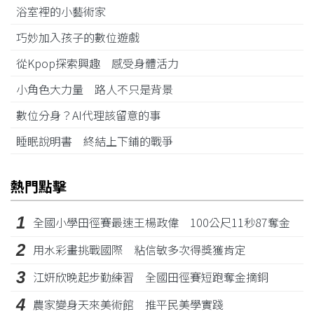
浴室裡的小藝術家
巧妙加入孩子的數位遊戲
從Kpop探索興趣 感受身體活力
小角色大力量 路人不只是背景
數位分身？AI代理該留意的事
睡眠說明書 終結上下鋪的戰爭
熱門點擊
1
全國小學田徑賽最速王楊政偉 100公尺11秒87奪金
2
用水彩畫挑戰國際 粘信敏多次得獎獲肯定
3
江姸欣晚起步勤練習 全國田徑賽短跑奪金摘銅
4
農家變身天來美術館 推平民美學實踐