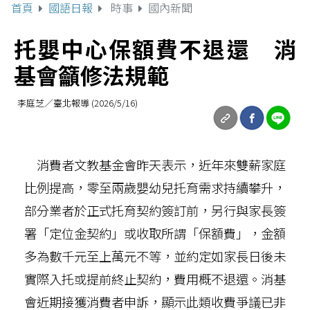
首頁
國語日報
時事
國內新聞
托嬰中心保額費不退還 消
基會籲修法規範
李庭芝／臺北報導 (2026/5/16)
消費者文教基金會昨天表示，近年來雙薪家庭
比例提高，零至兩歲嬰幼兒托育需求持續攀升，
部分業者於正式托育契約簽訂前，另行與家長簽
署「定位金契約」或收取所謂「保額費」，金額
多為數千元至上萬元不等，並約定如家長日後未
實際入托或提前終止契約，費用概不退還。消基
會近期接獲消費者申訴，顯示此類收費爭議已非