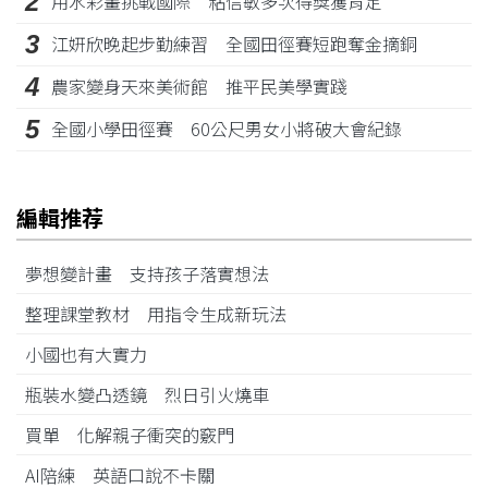
2
用水彩畫挑戰國際 粘信敏多次得獎獲肯定
3
江姸欣晚起步勤練習 全國田徑賽短跑奪金摘銅
4
農家變身天來美術館 推平民美學實踐
5
全國小學田徑賽 60公尺男女小將破大會紀錄
編輯推荐
夢想變計畫 支持孩子落實想法
整理課堂教材 用指令生成新玩法
小國也有大實力
瓶裝水變凸透鏡 烈日引火燒車
買單 化解親子衝突的竅門
AI陪練 英語口說不卡關