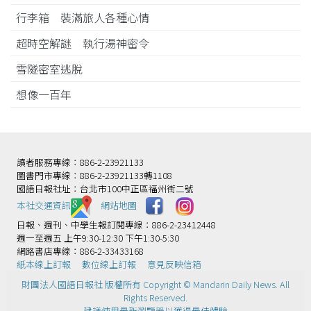
行李箱 裝滿旅人各種心情
超時空解謎 執行湯神密令
雪隧密室逃脫
想像一百年
讀者服務專線：886-2-23921133
圖書門市專線：886-2-23921133轉1108
國語日報社址：台北市100中正區福州街二號
本社交通資訊️
網站地圖
日報、週刊、中學生報訂閱專線：886-2-23412448
週一至週五 上午9:30-12:30 下午1:30-5:30
網路書店專線：886-2-33433168
紙本線上訂報
數位線上訂報
意見反映信箱
財團法人國語日報社 版權所有 Copyright © Mandarin Daily News. All
Rights Reserved.
建議使用最新瀏覽器以獲得最佳體驗