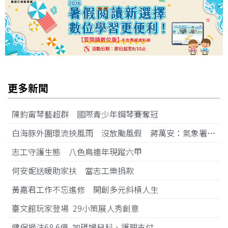
更多新聞
陳鈞甯琴藝超群 國際青少年鋼琴賽奪冠
白海豚外圍環流挾風雨 沒放颱風假 蔣萬安：氣象署沒發陸警
志工守護生態 八色鳥連年現蹤六甲
何安妮送暖助家扶 當志工樂捐款
黃嘉君工作不忘進修 開創多元斜槓人生
臺文館玩家登場 29小策展人秀創意
健保挹注68.6億 加碼婦兒科、護理支付