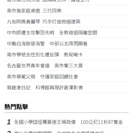
高市推家庭桌遊 三代同樂
九旬阿媽黃麗琴 巧手打造微縮建築
中市師遭生攻擊恐失明 全教總倡隔離空間
中颱白海豚發海警 中部以北降雨顯著
南市學號去性別化遭反彈 教局喊卡
名古屋世界青年會議 高市奪三大賞
高市模範父親 守護家庭回饋社會
寫鹿港日記 科博館再現許蒼澤影像
熱門點擊
1
全國小學田徑賽最速王楊政偉 100公尺11秒87奪金