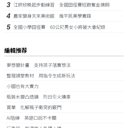
3
江姸欣晚起步勤練習 全國田徑賽短跑奪金摘銅
4
農家變身天來美術館 推平民美學實踐
5
全國小學田徑賽 60公尺男女小將破大會紀錄
編輯推荐
夢想變計畫 支持孩子落實想法
整理課堂教材 用指令生成新玩法
小國也有大實力
瓶裝水變凸透鏡 烈日引火燒車
買單 化解親子衝突的竅門
AI陪練 英語口說不卡關