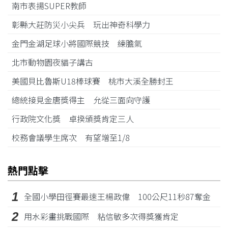
南市表揚SUPER教師
彰縣大莊防災小尖兵 玩出神奇科學力
金門金湖足球小將國際競技 練膽氣
北市動物園夜貓子講古
美國貝比魯斯U18棒球賽 桃市大溪全勝封王
總統接見金唐獎得主 允從三面向守護
行政院文化獎 卓揆頒獎肯定三人
校務會議學生席次 有望增至1/8
熱門點擊
1
全國小學田徑賽最速王楊政偉 100公尺11秒87奪金
2
用水彩畫挑戰國際 粘信敏多次得獎獲肯定