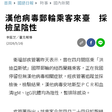
首頁
國語日報
時事
國內新聞
漢他病毒郵輪乘客來臺 採
檢呈陰性
李庭芝／臺北報導
(2026/5/16)
衛福部疾管署昨天表示，曾在四月間搭乘「洪
迪亞斯號」國際郵輪的紐西蘭籍乘客，正在我國
停留但無漢他病毒相關症狀，經疾管署追蹤並採
檢後，檢驗結果，漢他病毒安地斯型ＰＣＲ和血
清IgM、IgG抗體均為陰性，暫排除感染。
疾管署指出，該乘客今年四月二十四日於聖赫