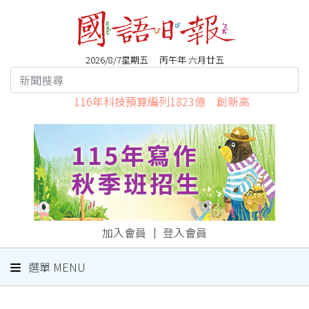
2026/8/7星期五 丙午年 六月廿五
116年科技預算編列1823億 創新高
加入會員
｜
登入會員
選單 MENU