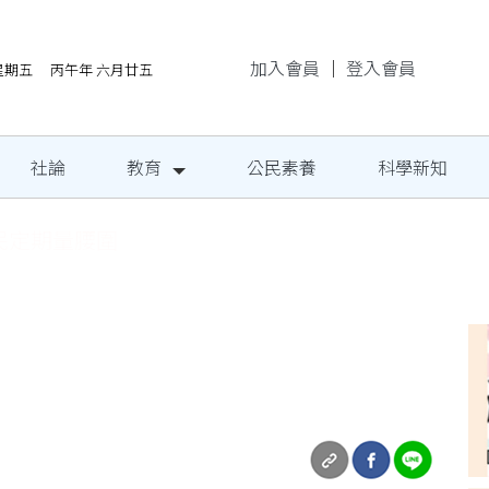
加入會員
｜
登入會員
/7星期五 丙午年 六月廿五
社論
教育
公民素養
科學新知
民定期量腰圍