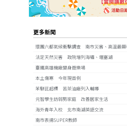
更多新聞
環團六都氣候衝擊調查 南市災害、高溫最
法定天然災害 政院增列海嘯、堰塞湖
臺鐵高雄機廠變身遊樂場
本土傷寒 今年現首例
苯駢芘超標 苦茶油廠列入輔導
元智學生訪弱勢家庭 改善居家生活
海外青年入校 北市南湖英語交流
南市表揚SUPER教師