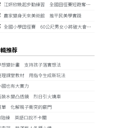
3
江姸欣晚起步勤練習 全國田徑賽短跑奪金摘銅
4
農家變身天來美術館 推平民美學實踐
5
全國小學田徑賽 60公尺男女小將破大會紀錄
編輯推荐
夢想變計畫 支持孩子落實想法
整理課堂教材 用指令生成新玩法
小國也有大實力
瓶裝水變凸透鏡 烈日引火燒車
買單 化解親子衝突的竅門
AI陪練 英語口說不卡關