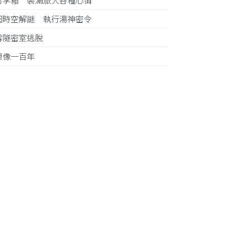
行李箱 裝滿旅人各種心情
超時空解謎 執行湯神密令
雪隧密室逃脫
想像一百年