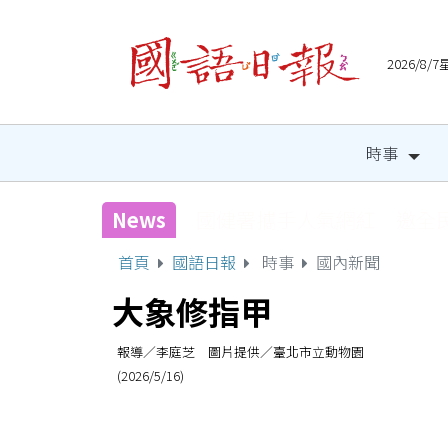
2026/8
時事
News
國健署攜手人氣網紅 邀全
首頁
國語日報
時事
國內新聞
大象修指甲
報導／李庭芝 圖片提供／臺北市立動物園
(2026/5/16)