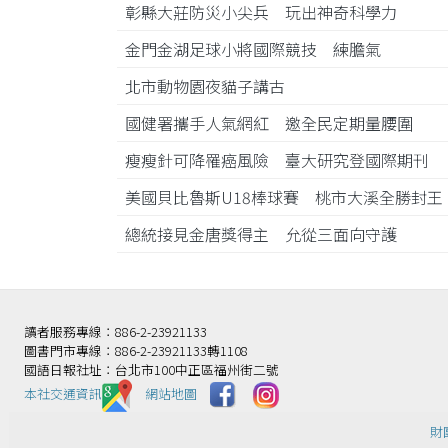
彰縣大莊防災小尖兵 玩出神奇科學力
金門金湖足球小將國際競技 練膽氣
北市動物園夜貓子講古
國健署攜手人氣網紅 邀全民定期量腰圍
瘦瘦針可降罹癌風險 臺大研究登國際期刊
美國貝比魯斯U18棒球賽 桃市大溪全勝封
總統接見金唐獎得主 允從三面向守護
讀者服務專線：886-2-23921133
圖書門市專線：886-2-23921133轉1108
國語日報社址：台北市100中正區福州街二號
本社交通資訊️
網站地圖
財團