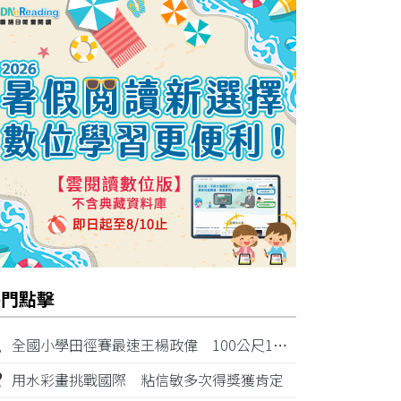
熱門點擊
1
全國小學田徑賽最速王楊政偉 100公尺11秒87奪金
2
用水彩畫挑戰國際 粘信敏多次得獎獲肯定