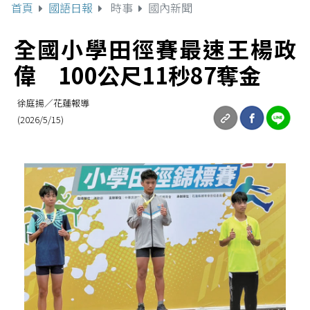
首頁
國語日報
時事
國內新聞
全國小學田徑賽最速王楊政
偉 100公尺11秒87奪金
徐庭揚／花蓮報導
(2026/5/15)