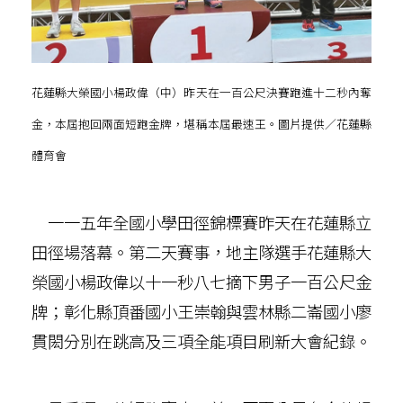
花蓮縣大榮國小楊政偉（中）昨天在一百公尺決賽跑進十二秒內奪
金，本屆抱回兩面短跑金牌，堪稱本屆最速王。圖片提供／花蓮縣
體育會
一一五年全國小學田徑錦標賽昨天在花蓮縣立
田徑場落幕。第二天賽事，地主隊選手花蓮縣大
榮國小楊政偉以十一秒八七摘下男子一百公尺金
牌；彰化縣頂番國小王崇翰與雲林縣二崙國小廖
貫閎分別在跳高及三項全能項目刷新大會紀錄。