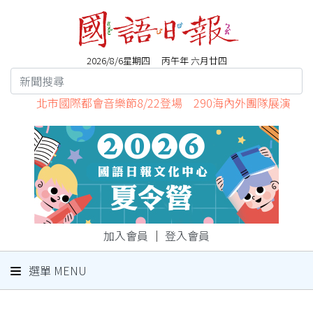
2026/8/6星期四 丙午年 六月廿四
北市國際都會音樂節8/22登場 290海內外團隊展演
加入會員
｜
登入會員
選單 MENU