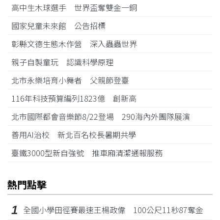
高中生木球選手 世界盃奪雙金一銅
國家兒童未來館 公告招標
彰縣文德生態木作營 深入蟲蟲世界
親子自製童玩 認識科學原理
北市永樂培育小舞者 父親節登臺
116年科技預算編列1823億 創新高
北市國際都會音樂節8/22登場 290海內外團隊展演
善用AI治校 新北百名校長暑期共學
臺鐵3000型新自強號 推車廂清潔通報服務
熱門點擊
1
全國小學田徑賽最速王楊政偉 100公尺11秒87奪金