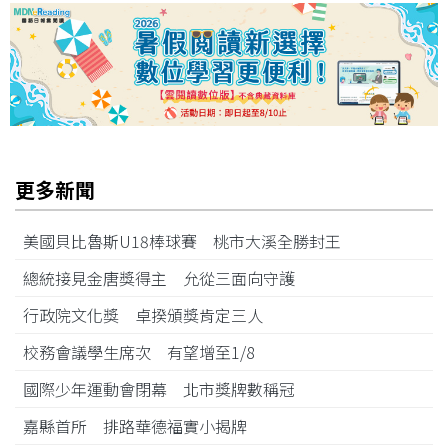
更多新聞
美國貝比魯斯U18棒球賽 桃市大溪全勝封王
總統接見金唐獎得主 允從三面向守護
行政院文化獎 卓揆頒獎肯定三人
校務會議學生席次 有望增至1/8
國際少年運動會閉幕 北市獎牌數稱冠
嘉縣首所 排路華德福實小揭牌