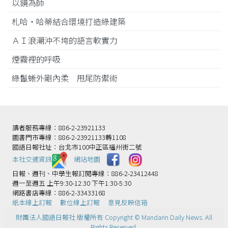
以鏡為師
札哈‧哈蒂結合環境打造綠建築
ＡＩ浪潮沖不垮的語言軟實力
煙霧裡的呼吸
綠鬣蜥外剛內柔 甩尾防禦術
讀者服務專線：886-2-23921133
圖書門市專線：886-2-23921133轉1108
國語日報社址：台北市100中正區福州街二號
本社交通資訊️
網站地圖
日報、週刊、中學生報訂閱專線：886-2-23412448
週一至週五 上午9:30-12:30 下午1:30-5:30
網路書店專線：886-2-33433168
紙本線上訂報
數位線上訂報
意見反映信箱
財團法人國語日報社 版權所有 Copyright © Mandarin Daily News. All
Rights Reserved.