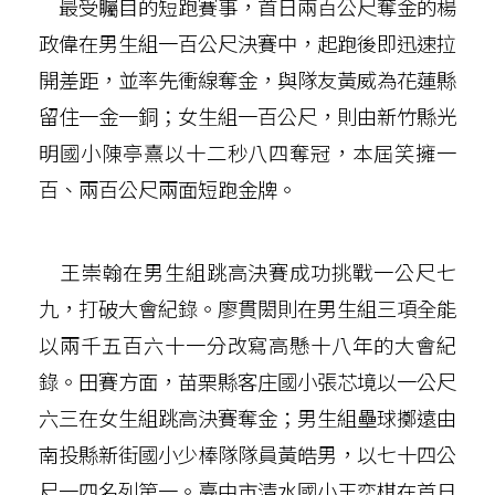
最受矚目的短跑賽事，首日兩百公尺奪金的楊
政偉在男生組一百公尺決賽中，起跑後即迅速拉
開差距，並率先衝線奪金，與隊友黃威為花蓮縣
留住一金一銅；女生組一百公尺，則由新竹縣光
明國小陳亭熹以十二秒八四奪冠，本屆笑擁一
百、兩百公尺兩面短跑金牌。
王崇翰在男生組跳高決賽成功挑戰一公尺七
九，打破大會紀錄。廖貫閎則在男生組三項全能
以兩千五百六十一分改寫高懸十八年的大會紀
錄。田賽方面，苗栗縣客庄國小張芯境以一公尺
六三在女生組跳高決賽奪金；男生組壘球擲遠由
南投縣新街國小少棒隊隊員黃皓男，以七十四公
尺一四名列第一。臺中市清水國小王奕棋在首日