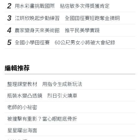
2
用水彩畫挑戰國際 粘信敏多次得獎獲肯定
3
江姸欣晚起步勤練習 全國田徑賽短跑奪金摘銅
4
農家變身天來美術館 推平民美學實踐
5
全國小學田徑賽 60公尺男女小將破大會紀錄
編輯推荐
整理課堂教材 用指令生成新玩法
瓶裝水變凸透鏡 烈日引火燒車
老師的小祕密
被撞擊有重影？當心眼眶底骨折
星星躍出海面