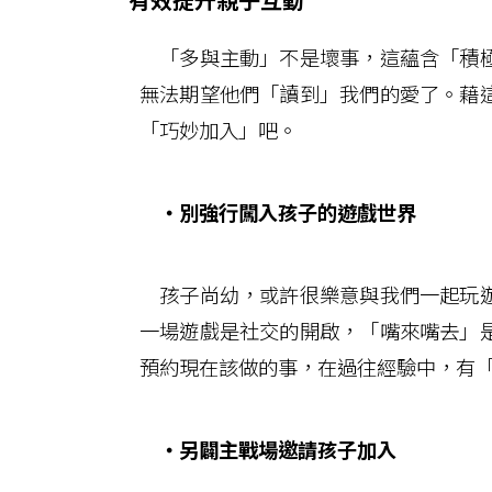
「多與主動」不是壞事，這蘊含「積極
無法期望他們「讀到」我們的愛了。藉
「巧妙加入」吧。
‧
別強行闖入孩子的遊戲世界
孩子尚幼，或許很樂意與我們一起玩遊
一場遊戲是社交的開啟，「嘴來嘴去」
預約現在該做的事，在過往經驗中，有
‧
另闢主戰場邀請孩子加入