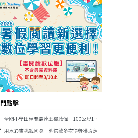
熱門點擊
1
全國小學田徑賽最速王楊政偉 100公尺11秒87奪金
2
用水彩畫挑戰國際 粘信敏多次得獎獲肯定