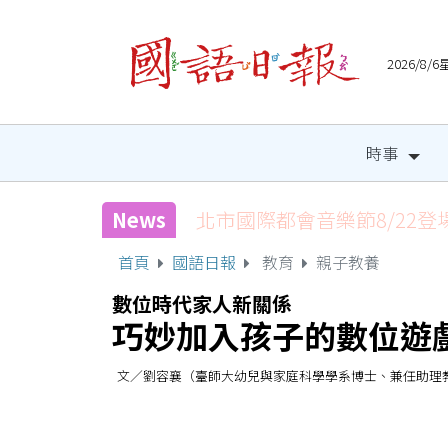
2026/8
時事
News
北市國際都會音樂節8/22登
首頁
國語日報
教育
親子教養
數位時代家人新關係
巧妙加入孩子的數位遊
文／劉容襄（臺師大幼兒與家庭科學學系博士、兼任助理教授） 