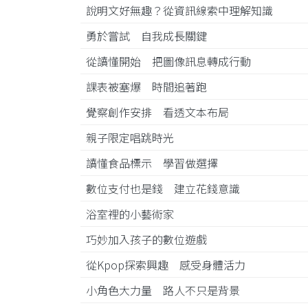
說明文好無趣？從資訊線索中理解知識
勇於嘗試 自我成長關鍵
從讀懂開始 把圖像訊息轉成行動
課表被塞爆 時間追著跑
覺察創作安排 看透文本布局
親子限定唱跳時光
讀懂食品標示 學習做選擇
數位支付也是錢 建立花錢意識
浴室裡的小藝術家
巧妙加入孩子的數位遊戲
從Kpop探索興趣 感受身體活力
小角色大力量 路人不只是背景