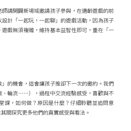
師請開闢新場域邀請孩子參與，在適齡遊戲的前
以設計「一起玩，一起聊」的遊戲活動，因為孩子
。遊戲無須複雜，維持基本益智性即可，重在「一
」的機會，這會讓孩子推卻下一次的邀約。我們
數、輪流……），過程中交流經驗感受，喜歡與不
堂課，如何做？原因是什麼？仔細聆聽並追問意
從其間探究更多他們的真實感受與看法。