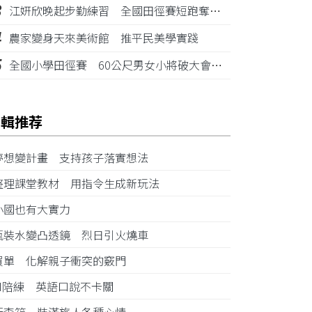
3
江姸欣晚起步勤練習 全國田徑賽短跑奪金摘銅
4
農家變身天來美術館 推平民美學實踐
5
全國小學田徑賽 60公尺男女小將破大會紀錄
編輯推荐
夢想變計畫 支持孩子落實想法
整理課堂教材 用指令生成新玩法
小國也有大實力
瓶裝水變凸透鏡 烈日引火燒車
買單 化解親子衝突的竅門
AI陪練 英語口說不卡關