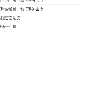
行李箱 裝滿旅人各種心情
超時空解謎 執行湯神密令
雪隧密室逃脫
想像一百年