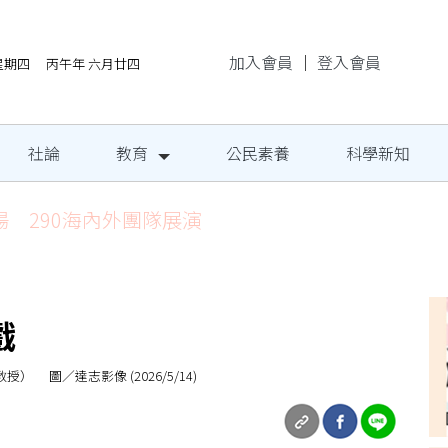
加入會員
｜
登入會員
/6星期四 丙午年 六月廿四
社論
教育
公民素養
科學新知
場 290海內外團隊展演
戲
圖／達志影像 (2026/5/14)