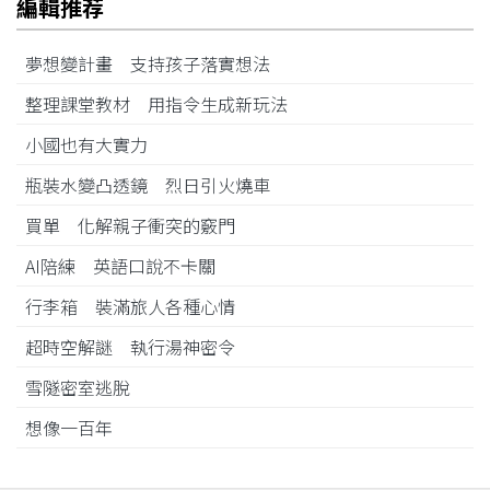
編輯推荐
夢想變計畫 支持孩子落實想法
整理課堂教材 用指令生成新玩法
小國也有大實力
瓶裝水變凸透鏡 烈日引火燒車
買單 化解親子衝突的竅門
AI陪練 英語口說不卡關
行李箱 裝滿旅人各種心情
超時空解謎 執行湯神密令
雪隧密室逃脫
想像一百年