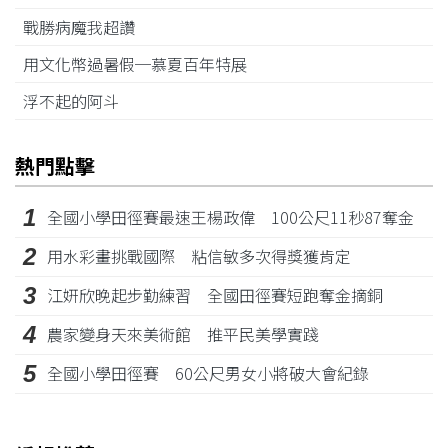
戰勝病魔我超讚
用文化幣過暑假─慕夏百年特展
浮不起的阿斗
熱門點擊
1
全國小學田徑賽最速王楊政偉 100公尺11秒87奪金
2
用水彩畫挑戰國際 粘信敏多次得獎獲肯定
3
江姸欣晚起步勤練習 全國田徑賽短跑奪金摘銅
4
農家變身天來美術館 推平民美學實踐
5
全國小學田徑賽 60公尺男女小將破大會紀錄