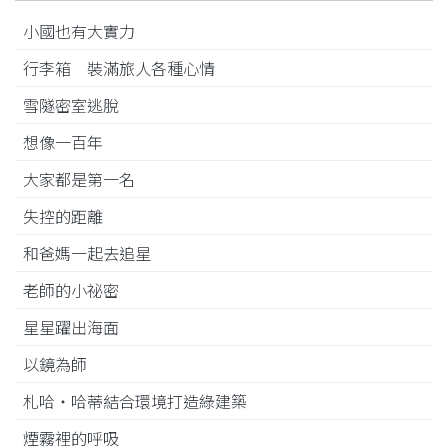
小國也有大實力
行李箱 裝滿旅人各種心情
雪隧密室逃脫
想像一百年
大家都是第一名
失控的距離
和爸媽一起去追星
老師的小祕密
星星躍出海面
以鏡為師
札哈‧哈蒂結合環境打造綠建築
煙霧裡的呼吸