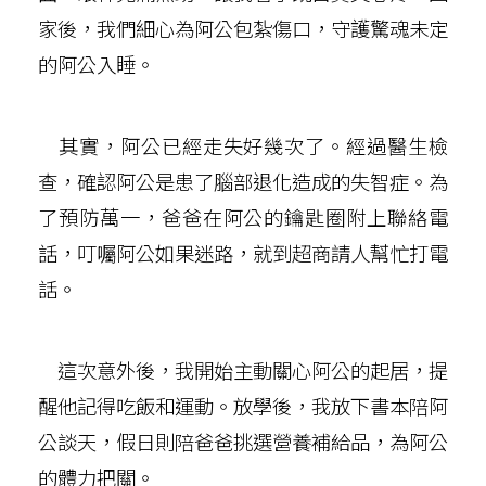
家後，我們細心為阿公包紮傷口，守護驚魂未定
的阿公入睡。
其實，阿公已經走失好幾次了。經過醫生檢
查，確認阿公是患了腦部退化造成的失智症。為
了預防萬一，爸爸在阿公的鑰匙圈附上聯絡電
話，叮囑阿公如果迷路，就到超商請人幫忙打電
話。
這次意外後，我開始主動關心阿公的起居，提
醒他記得吃飯和運動。放學後，我放下書本陪阿
公談天，假日則陪爸爸挑選營養補給品，為阿公
的體力把關。