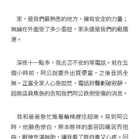
家，是我們最熟悉的地方，擁有安定的力量；
無論在外面受了多少委屈，家永遠是我們的避風
港。
深夜十一點多，我忐忑不安的等電話。就在五
個小時前，阿公說要外出買便當，之後音訊全
無。正當全家人心急如焚，電話鈴聲劃破寂靜，
超商店員焦急的告知我們阿公跌倒受傷的消息。
我和爸爸急忙推著輪椅趕往超商。見到阿公
時，他臉色慘白，原本慈祥的面容因痛苦而扭
曲，眼神充滿無助，讓我看了既自責又心疼。回