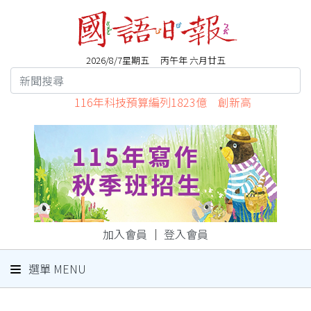
2026/8/7星期五 丙午年 六月廿五
116年科技預算編列1823億 創新高
加入會員
｜
登入會員
選單 MENU