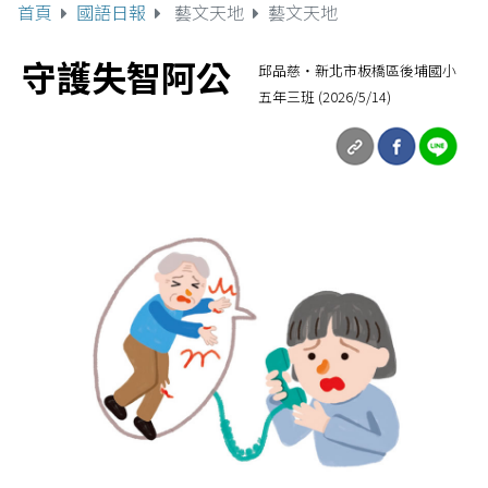
首頁
國語日報
藝文天地
藝文天地
守護失智阿公
邱品慈‧新北市板橋區後埔國小
五年三班 (2026/5/14)