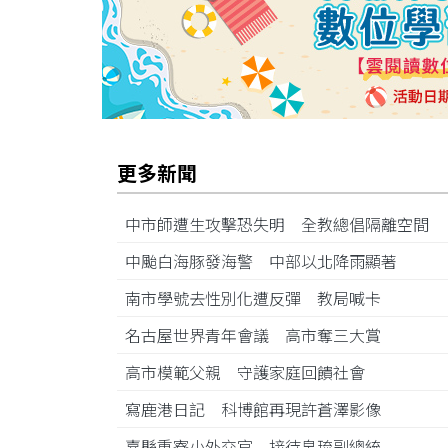
更多新聞
中市師遭生攻擊恐失明 全教總倡隔離空間
中颱白海豚發海警 中部以北降雨顯著
南市學號去性別化遭反彈 教局喊卡
名古屋世界青年會議 高市奪三大賞
高市模範父親 守護家庭回饋社會
寫鹿港日記 科博館再現許蒼澤影像
嘉縣重寮小外交官 接待帛琉副總統