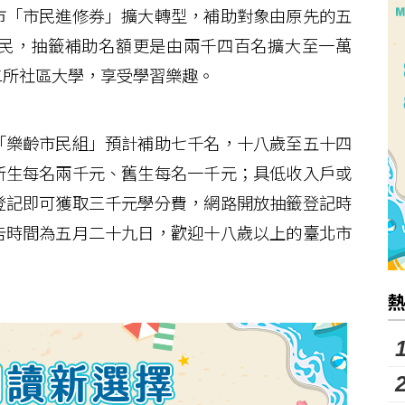
「市民進修券」擴大轉型，補助對象由原先的五
民，抽籤補助名額更是由兩千四百名擴大至一萬
二所社區大學，享受學習樂趣。
樂齡市民組」預計補助七千名，十八歲至五十四
新生每名兩千元、舊生每名一千元；具低收入戶或
登記即可獲取三千元學分費，網路開放抽籤登記時
告時間為五月二十九日，歡迎十八歲以上的臺北市