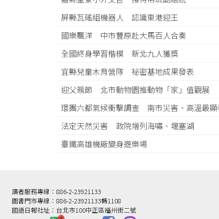
屏縣瓦磘組機器人 認識東港迎王
國樂飄洋 中市豐原赴大馬百人合奏
全國終身學習楷模 新北九人獲獎
宜縣兒童木育營隊 祕密基地成果發表
迎父親節 北市動物園推動物「家」值觀展
環團六都氣候衝擊調查 南市災害、高溫最
法定天然災害 政院增列海嘯、堰塞湖
臺鐵高雄機廠變身遊樂場
讀者服務專線：886-2-23921133
圖書門市專線：886-2-23921133轉1108
國語日報社址：台北市100中正區福州街二號