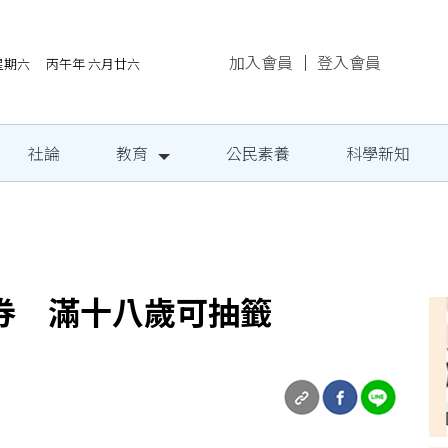
加入會員
｜
登入會員
/8星期六 丙午年 六月廿六
社論
教育
公民素養
科學新知
地成果發表
券 滿十八歲可抽籤