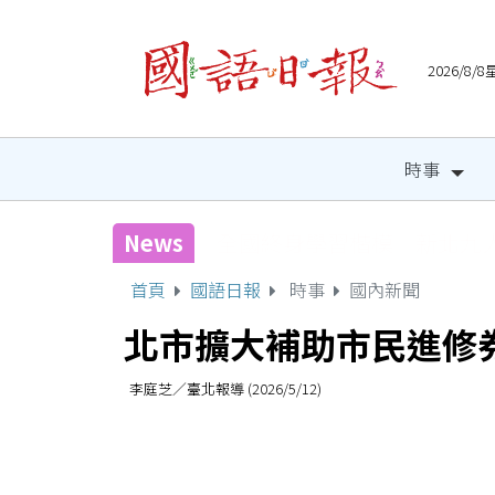
2026/8
時事
News
宜縣兒童木育營隊 祕密基
首頁
國語日報
時事
國內新聞
北市擴大補助市民進修
李庭芝／臺北報導 (2026/5/12)