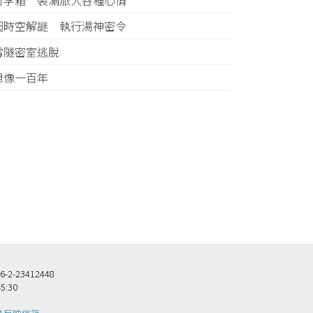
行李箱 裝滿旅人各種心情
超時空解謎 執行湯神密令
雪隧密室逃脫
想像一百年
23412448
5:30