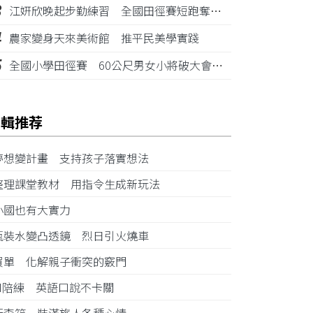
3
江姸欣晚起步勤練習 全國田徑賽短跑奪金摘銅
4
農家變身天來美術館 推平民美學實踐
5
全國小學田徑賽 60公尺男女小將破大會紀錄
編輯推荐
夢想變計畫 支持孩子落實想法
整理課堂教材 用指令生成新玩法
小國也有大實力
瓶裝水變凸透鏡 烈日引火燒車
買單 化解親子衝突的竅門
AI陪練 英語口說不卡關