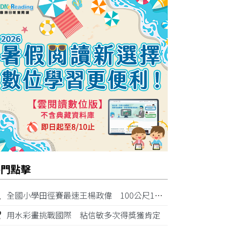
熱門點擊
1
全國小學田徑賽最速王楊政偉 100公尺11秒87奪金
2
用水彩畫挑戰國際 粘信敏多次得獎獲肯定