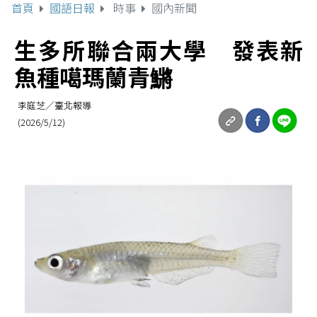
首頁
國語日報
時事
國內新聞
生多所聯合兩大學 發表新
魚種噶瑪蘭青鱂
李庭芝／臺北報導
(2026/5/12)