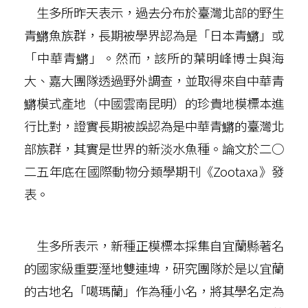
生多所昨天表示，過去分布於臺灣北部的野生
青鱂魚族群，長期被學界認為是「日本青鱂」或
「中華青鱂」。然而，該所的葉明峰博士與海
大、嘉大團隊透過野外調查，並取得來自中華青
鱂模式產地（中國雲南昆明）的珍貴地模標本進
行比對，證實長期被誤認為是中華青鱂的臺灣北
部族群，其實是世界的新淡水魚種。論文於二○
二五年底在國際動物分類學期刊《Zootaxa》發
表。
生多所表示，新種正模標本採集自宜蘭縣著名
的國家級重要溼地雙連埤，研究團隊於是以宜蘭
的古地名「噶瑪蘭」作為種小名，將其學名定為