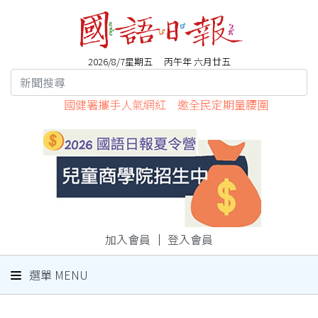
2026/8/7星期五 丙午年 六月廿五
國健署攜手人氣網紅 邀全民定期量腰圍
加入會員
｜
登入會員
選單 MENU