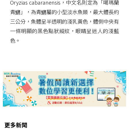
Oryzias cabaranensis，中文名則定為「噶瑪蘭
青鱂」，為青鱂屬的小型淡水魚類，最大體長約
三公分，魚體呈半透明的淺乳黃色，體側中央有
一條明顯的黑色點狀縱紋，眼睛呈迷人的淺藍
色。
更多新聞