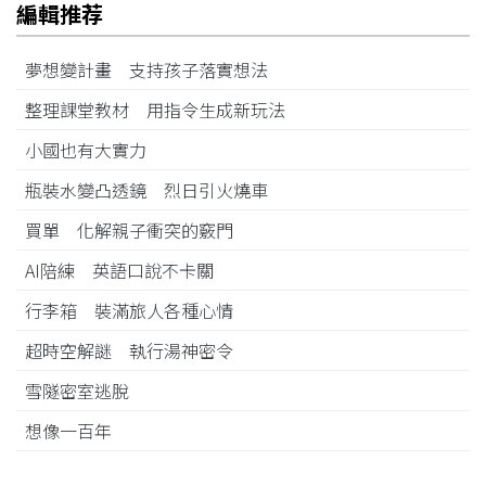
編輯推荐
夢想變計畫 支持孩子落實想法
整理課堂教材 用指令生成新玩法
小國也有大實力
瓶裝水變凸透鏡 烈日引火燒車
買單 化解親子衝突的竅門
AI陪練 英語口說不卡關
行李箱 裝滿旅人各種心情
超時空解謎 執行湯神密令
雪隧密室逃脫
想像一百年