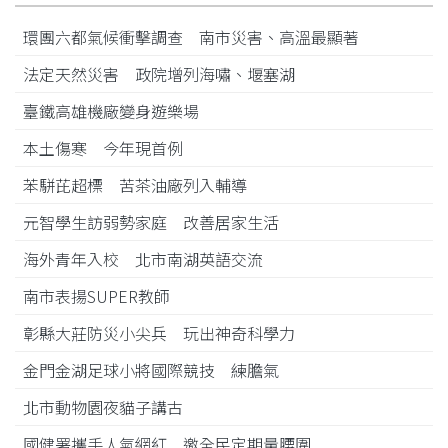
環團六都氣候衝擊調查 南市災害、高溫最顯著
法定天然災害 政院增列海嘯、堰塞湖
臺鐵高雄機廠變身遊樂場
本土傷寒 今年現首例
苯駢芘超標 苦茶油廠列入輔導
元智學生訪弱勢家庭 改善居家生活
海外青年入校 北市南湖英語交流
南市表揚SUPER教師
彰縣大莊防災小尖兵 玩出神奇科學力
金門金湖足球小將國際競技 練膽氣
北市動物園夜貓子講古
國健署攜手人氣網紅 邀全民定期量腰圍