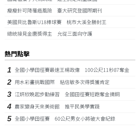
瘦瘦針可降罹癌風險 臺大研究登國際期刊
美國貝比魯斯U18棒球賽 桃市大溪全勝封王
總統接見金唐獎得主 允從三面向守護
熱門點擊
1
全國小學田徑賽最速王楊政偉 100公尺11秒87奪金
2
用水彩畫挑戰國際 粘信敏多次得獎獲肯定
3
江姸欣晚起步勤練習 全國田徑賽短跑奪金摘銅
4
農家變身天來美術館 推平民美學實踐
5
全國小學田徑賽 60公尺男女小將破大會紀錄