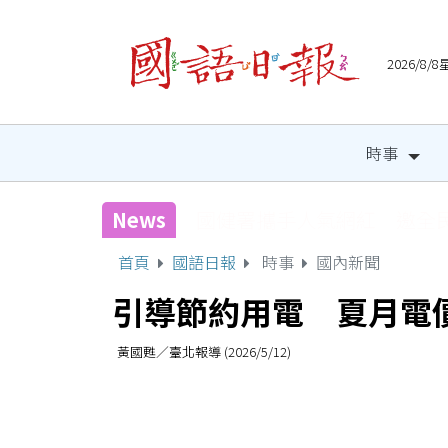
2026/8
時事
News
國健署攜手人氣網紅 邀全
首頁
國語日報
時事
國內新聞
引導節約用電 夏月電價
黃國甦／臺北報導 (2026/5/12)