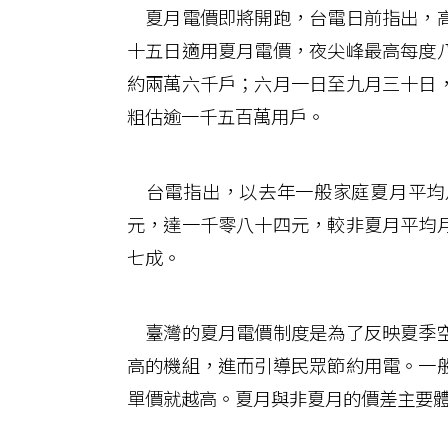
夏月電價即將開跑，台電日前指出，高
十五日適用夏月電價，夜尖峰最高每度
約兩萬六千戶；六月一日至九月三十日
粗估逾一千五百萬用戶。
台電指出，以去年一般家庭夏月平均
元，達一千零八十四元，較非夏月平均
七成。
臺灣的夏月電價制度是為了反映夏季空
高的機組，進而引導民眾節約用電。一
單價就越高。夏月與非夏月的價差主要