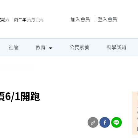
加入會員
｜
登入會員
/8星期六 丙午年 六月廿六
社論
教育
公民素養
科學新知
民定期量腰圍
6/1開跑