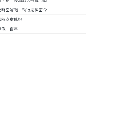
行李箱 裝滿旅人各種心情
超時空解謎 執行湯神密令
雪隧密室逃脫
想像一百年