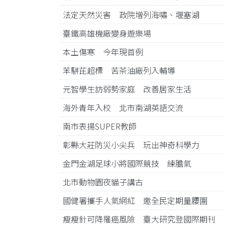
法定天然災害 政院增列海嘯、堰塞湖
臺鐵高雄機廠變身遊樂場
本土傷寒 今年現首例
苯駢芘超標 苦茶油廠列入輔導
元智學生訪弱勢家庭 改善居家生活
海外青年入校 北市南湖英語交流
南市表揚SUPER教師
彰縣大莊防災小尖兵 玩出神奇科學力
金門金湖足球小將國際競技 練膽氣
北市動物園夜貓子講古
國健署攜手人氣網紅 邀全民定期量腰圍
瘦瘦針可降罹癌風險 臺大研究登國際期刊