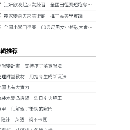
3
江姸欣晚起步勤練習 全國田徑賽短跑奪金摘銅
4
農家變身天來美術館 推平民美學實踐
5
全國小學田徑賽 60公尺男女小將破大會紀錄
編輯推荐
夢想變計畫 支持孩子落實想法
整理課堂教材 用指令生成新玩法
小國也有大實力
瓶裝水變凸透鏡 烈日引火燒車
買單 化解親子衝突的竅門
AI陪練 英語口說不卡關