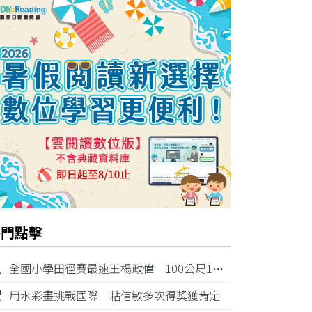
熱門點擊
1
全國小學田徑賽最速王楊政偉 100公尺11秒87奪金
2
用水彩畫挑戰國際 粘信敏多次得獎獲肯定