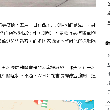
毒疫情，五月十日在西班牙加納利群島靠岸，身
國的乘客返回家園（如圖），撤離行動持續至昨
密監測這些乘客，許多國家後續也將對他們採取隔
五名先前離開郵輪的乘客被感染。昨天又有一名
現相關症狀。不過，ＷＨＯ祕書長譚德塞強調，這
。