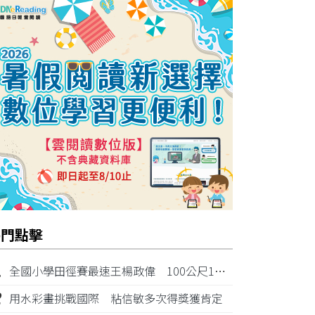
熱門點擊
1
全國小學田徑賽最速王楊政偉 100公尺11秒87奪金
2
用水彩畫挑戰國際 粘信敏多次得獎獲肯定