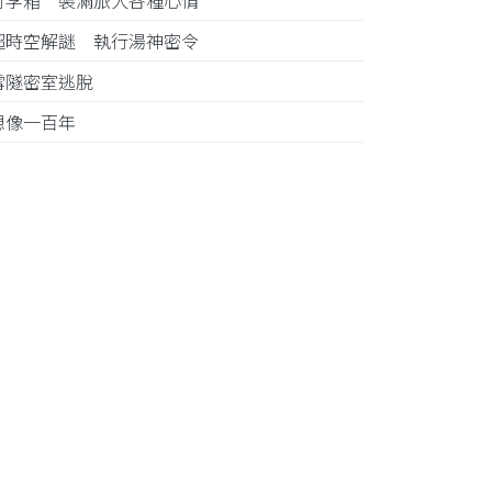
行李箱 裝滿旅人各種心情
超時空解謎 執行湯神密令
雪隧密室逃脫
想像一百年