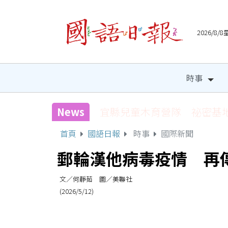
2026/8
時事
News
宜縣兒童木育營隊 祕密基
首頁
國語日報
時事
國際新聞
郵輪漢他病毒疫情 再
文／何靜茹 圖／美聯社
(2026/5/12)