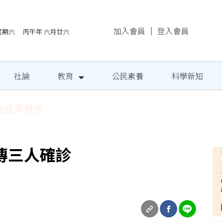
加入會員
｜
登入會員
/8星期六 丙午年 六月廿六
社論
教育
公民素養
科學新知
地成果發表
傳三人確診