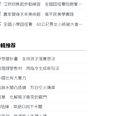
3
江姸欣晚起步勤練習 全國田徑賽短跑奪金摘銅
4
農家變身天來美術館 推平民美學實踐
5
全國小學田徑賽 60公尺男女小將破大會紀錄
編輯推荐
夢想變計畫 支持孩子落實想法
整理課堂教材 用指令生成新玩法
小國也有大實力
瓶裝水變凸透鏡 烈日引火燒車
買單 化解親子衝突的竅門
AI陪練 英語口說不卡關