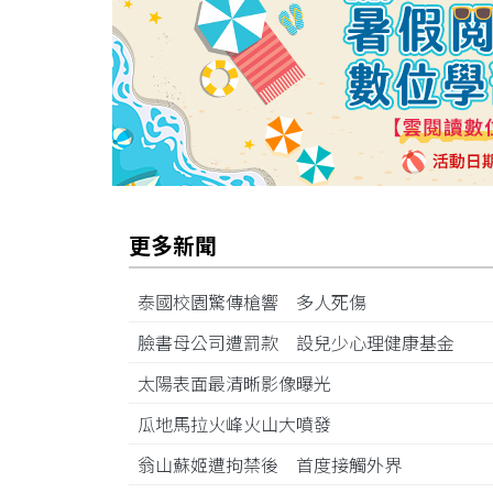
更多新聞
泰國校園驚傳槍響 多人死傷
臉書母公司遭罰款 設兒少心理健康基金
太陽表面最清晰影像曝光
瓜地馬拉火峰火山大噴發
翁山蘇姬遭拘禁後 首度接觸外界