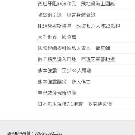
西班牙阻非法移民 飛地設海上圍籬
陽岱鋼引退 坦言身體衰退
NBA詹姆斯轉隊 改披七六人隊23戰袍
大千世界 國際篇
國際足總擬引進私人資本 遭反彈
數千移民湧入飛地 西班牙軍警馳援
熊本強震 至少34人罹難
熊本強震釀災 多人傷亡
辛巴威發現新恐龍
日本熊本規模7.1地震 多處傳災情
讀者服務專線：886-2-23921133