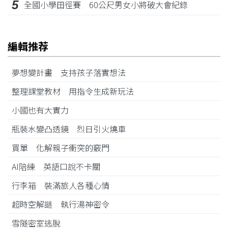
5
全國小學田徑賽 60公尺男女小將破大會紀錄
編輯推荐
夢想變計畫 支持孩子落實想法
整理課堂教材 用指令生成新玩法
小國也有大實力
瓶裝水變凸透鏡 烈日引火燒車
買單 化解親子衝突的竅門
AI陪練 英語口說不卡關
行李箱 裝滿旅人各種心情
超時空解謎 執行湯神密令
雪隧密室逃脫