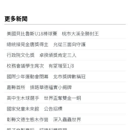
更多新聞
美國貝比魯斯U18棒球賽 桃市大溪全勝封王
總統接見金唐獎得主 允從三面向守護
行政院文化獎 卓揆頒獎肯定三人
校務會議學生席次 有望增至1/8
國際少年運動會閉幕 北市獎牌數稱冠
嘉縣首所 排路華德福實小揭牌
高中生木球選手 世界盃奪雙金一銅
國家兒童未來館 公告招標
彰縣文德生態木作營 深入蟲蟲世界