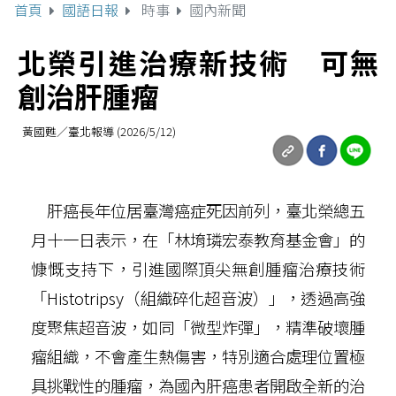
首頁
國語日報
時事
國內新聞
北榮引進治療新技術 可無
創治肝腫瘤
黃國甦／臺北報導 (2026/5/12)
肝癌長年位居臺灣癌症死因前列，臺北榮總五
月十一日表示，在「林堉璘宏泰教育基金會」的
慷慨支持下，引進國際頂尖無創腫瘤治療技術
「Histotripsy（組織碎化超音波）」，透過高強
度聚焦超音波，如同「微型炸彈」，精準破壞腫
瘤組織，不會產生熱傷害，特別適合處理位置極
具挑戰性的腫瘤，為國內肝癌患者開啟全新的治