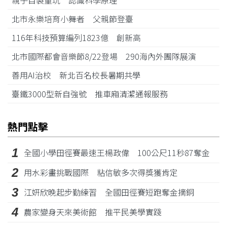
親子自製童玩 認識科學原理
北市永樂培育小舞者 父親節登臺
116年科技預算編列1823億 創新高
北市國際都會音樂節8/22登場 290海內外團隊展演
善用AI治校 新北百名校長暑期共學
臺鐵3000型新自強號 推車廂清潔通報服務
熱門點擊
1
全國小學田徑賽最速王楊政偉 100公尺11秒87奪金
2
用水彩畫挑戰國際 粘信敏多次得獎獲肯定
3
江姸欣晚起步勤練習 全國田徑賽短跑奪金摘銅
4
農家變身天來美術館 推平民美學實踐