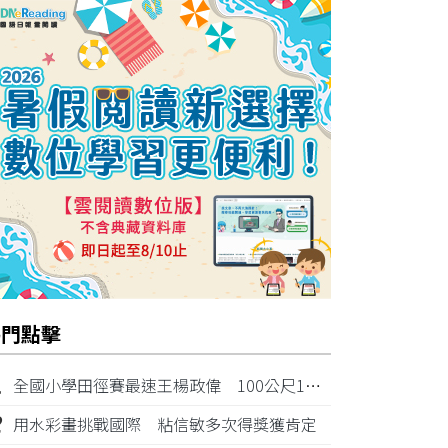
熱門點擊
1
全國小學田徑賽最速王楊政偉 100公尺11秒87奪金
2
用水彩畫挑戰國際 粘信敏多次得獎獲肯定