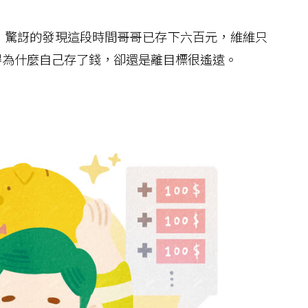
驚訝的發現這段時間哥哥已存下六百元，維維只
得為什麼自己存了錢，卻還是離目標很遙遠。