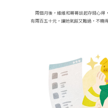
兩個月後，維維和哥哥談起存錢心得，
有兩百五十元，讓她氣餒又難過，不曉