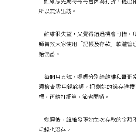
維維原先期待哥哥會因為打折，提出兩
所以無法出錢。
維維很失望，又覺得錯過機會可惜，所
師曾教大家使用「記帳及存款」軟體管
始儲蓄。
每個月五號，媽媽分別給維維和哥哥當
週檢查零用錢餘額，把剩餘的錢存進撲
標，再精打細算，節省開銷。
幾週後，維維發現她每次存款的金額不
毛錢也沒存。