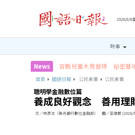
2026/8
時事
News
宜縣兒童木育營隊 祕密基
首頁
國語日報
公民素養
公民素養
聰明學金融數位篇
養成良好觀念 善用理
文／林彥汝（新光銀行數位金融部） 圖／巫俊郡 (2026/5/