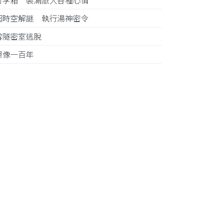
行李箱 裝滿旅人各種心情
超時空解謎 執行湯神密令
雪隧密室逃脫
想像一百年