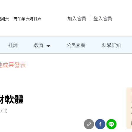
加入會員
｜
登入會員
/8星期六 丙午年 六月廿六
社論
教育
公民素養
科學新知
地成果發表
財軟體
12)