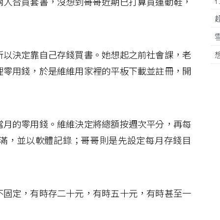
人合買套書，沒想到哥哥近期已打算買運動鞋，
以決定靠自己存錢買書。她想起之前社會課，老
理零用錢，於是維維用家裡的平板下載並註冊，開
月的零用錢。維維決定將總額按週次平分，再每
滿，並以軟體記錄；哥哥則是先設定每月存錢目
固定，有時存二十元，有時五十元，有時甚至一