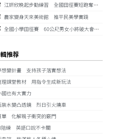
3
江姸欣晚起步勤練習 全國田徑賽短跑奪金摘銅
4
農家變身天來美術館 推平民美學實踐
5
全國小學田徑賽 60公尺男女小將破大會紀錄
編輯推荐
夢想變計畫 支持孩子落實想法
整理課堂教材 用指令生成新玩法
小國也有大實力
瓶裝水變凸透鏡 烈日引火燒車
買單 化解親子衝突的竅門
AI陪練 英語口說不卡關