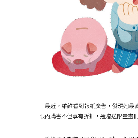
最近，維維看到報紙廣告，發現她最愛
限內購書不但享有折扣，還贈送限量畫