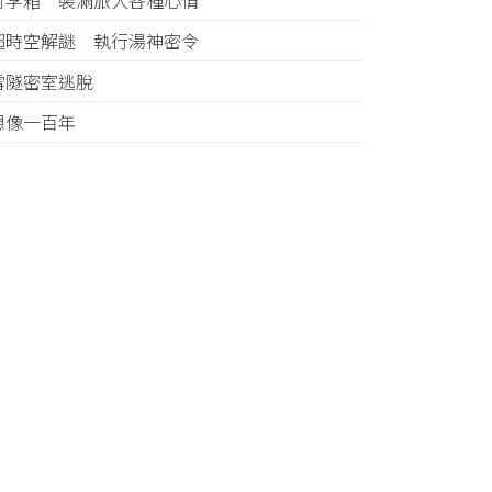
行李箱 裝滿旅人各種心情
超時空解謎 執行湯神密令
雪隧密室逃脫
想像一百年