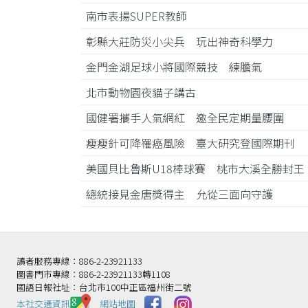
南市表揚SUPER教師
彰縣大莊防災小尖兵 玩出神奇科學力
金門金湖足球小將國際競技 練膽氣
北市動物園夜貓子講古
國健署攜手人氣網紅 邀全民定期量腰圍
瘦瘦針可降罹癌風險 臺大研究登國際期刊
美國貝比魯斯U18棒球賽 桃市大溪全勝封
總統接見金唐獎得主 允從三面向守護
讀者服務專線：886-2-23921133
圖書門市專線：886-2-23921133轉1108
國語日報社址：台北市100中正區福州街二號
本社交通資訊️
網站地圖