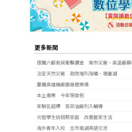
更多新聞
環團六都氣候衝擊調查 南市災害、高溫最
法定天然災害 政院增列海嘯、堰塞湖
臺鐵高雄機廠變身遊樂場
本土傷寒 今年現首例
苯駢芘超標 苦茶油廠列入輔導
元智學生訪弱勢家庭 改善居家生活
海外青年入校 北市南湖英語交流