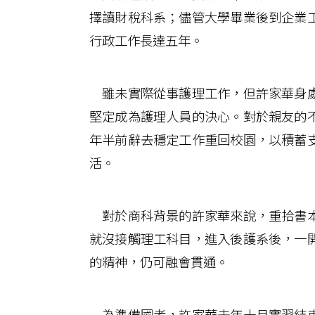
擇讀財稅科系；儘管大學畢業後到企業
行政工作長達五年。
雖未實際從事護理工作，但許家華身處
堅定成為護理人員的決心。對於親友的
年半前辭去穩定工作重回校園，以積蓄
活。
對於商科背景的許家華來說，重拾書本
就沒接觸理工科目，進入後護系後，一
的精神，仍可融會貫通。
為準備國考，許家華去年十月實習結束