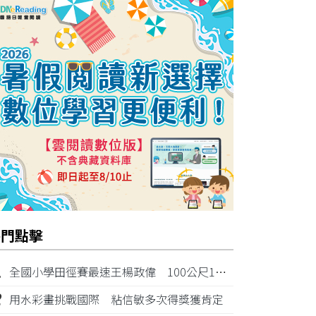
熱門點擊
1
全國小學田徑賽最速王楊政偉 100公尺11秒87奪金
2
用水彩畫挑戰國際 粘信敏多次得獎獲肯定