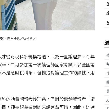
理師。圖片提供／弘光科大
才從財稅科系轉換跑道，只為一圓護理夢。今年
家華，二月參加第一次護理師國家考試，以全國第
原本是念財稅科系，但懷抱對護理工作的熱忱，用
科的她曾想報考護理系，但對於跨領域報考「衛
科目，師長認為這對她來說有點可惜，因此，她選