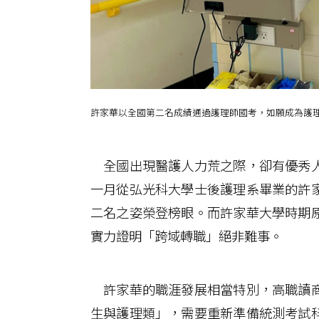
許家華以全國第二名成績通過護理師國考，如願成為護
全國出現醫護人力荒之際，卻有優秀人
一月從弘光科大學士後護理系畢業的許
二名之姿榮登榜眼。而許家華大學時期
實力證明「跨域轉職」絕非難事。
許家華的職涯發展相當特別，高職讀商
生與護理類」，需要重新準備統測考試