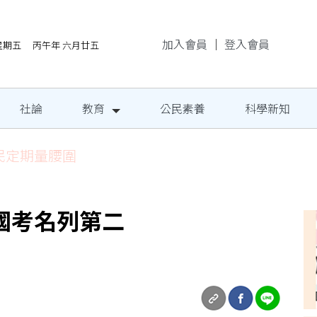
加入會員
｜
登入會員
/7星期五 丙午年 六月廿五
社論
教育
公民素養
科學新知
民定期量腰圍
國考名列第二