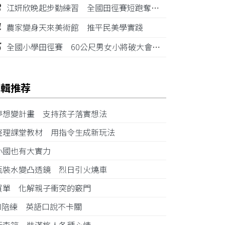
3
江姸欣晚起步勤練習 全國田徑賽短跑奪金摘銅
4
農家變身天來美術館 推平民美學實踐
5
全國小學田徑賽 60公尺男女小將破大會紀錄
編輯推荐
夢想變計畫 支持孩子落實想法
整理課堂教材 用指令生成新玩法
小國也有大實力
瓶裝水變凸透鏡 烈日引火燒車
買單 化解親子衝突的竅門
AI陪練 英語口說不卡關