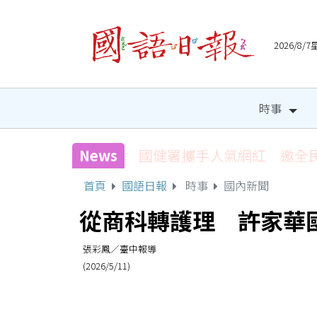
2026/8
時事
News
國健署攜手人氣網紅 邀全
首頁
國語日報
時事
國內新聞
從商科轉護理 許家華
張彩鳳／臺中報導
(2026/5/11)