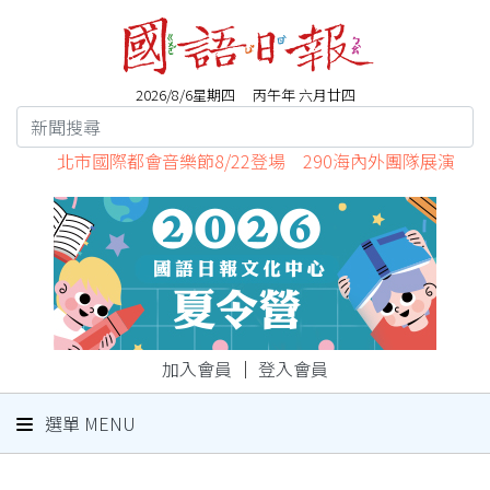
2026/8/6星期四 丙午年 六月廿四
北市國際都會音樂節8/22登場 290海內外團隊展演
加入會員
｜
登入會員
選單 MENU