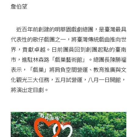
詹伯望
近百年前創建的明華園戲劇總團，是臺灣最具
代表性的歌仔戲團之一，將臺灣傳統戲曲推向世
界，貢獻卓越。日前團員回到創團起點的臺南
市，進駐林森路「戲巢藝術館」。總團長陳勝福
表示，「戲巢」將肩負空間營運、教育推廣與文
化觀光三大任務，五月試營運，八月一日開館，
將演出定目劇。