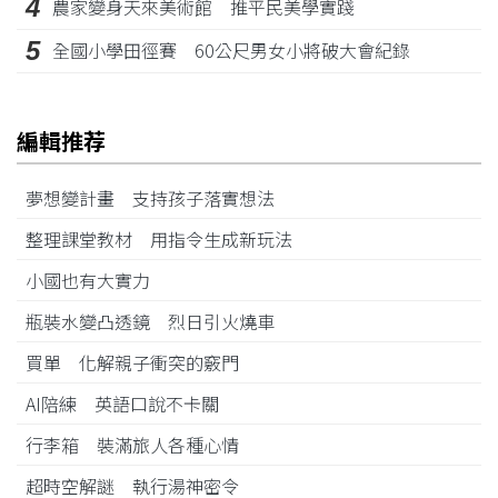
4
農家變身天來美術館 推平民美學實踐
5
全國小學田徑賽 60公尺男女小將破大會紀錄
編輯推荐
夢想變計畫 支持孩子落實想法
整理課堂教材 用指令生成新玩法
小國也有大實力
瓶裝水變凸透鏡 烈日引火燒車
買單 化解親子衝突的竅門
AI陪練 英語口說不卡關
行李箱 裝滿旅人各種心情
超時空解謎 執行湯神密令