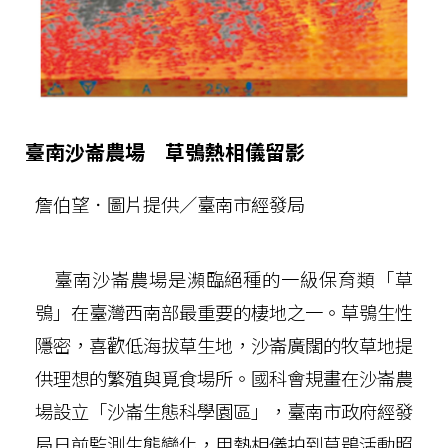
臺南沙崙農場 草鴞熱相儀留影
詹伯望．圖片提供／臺南市經發局
臺南沙崙農場是瀕臨絕種的一級保育類「草
鴞」在臺灣西南部最重要的棲地之一。草鴞生性
隱密，喜歡低海拔草生地，沙崙廣闊的牧草地提
供理想的繁殖與覓食場所。國科會規畫在沙崙農
場設立「沙崙生態科學園區」，臺南市政府經發
局日前監測生態變化，用熱相儀拍到草鴞活動照