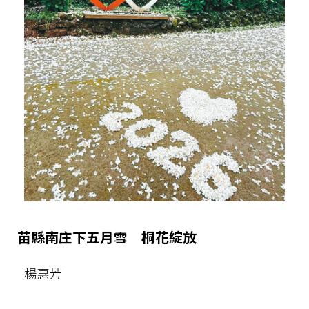
苗縣南庄下五月雪 桐花綻放
楊惠芳