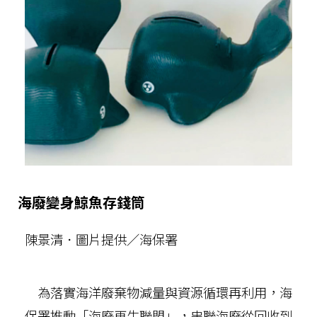
海廢變身鯨魚存錢筒
陳景清．圖片提供／海保署
為落實海洋廢棄物減量與資源循環再利用，海
保署推動「海廢再生聯盟」，串聯海廢從回收到