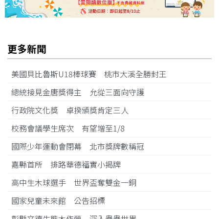
更多新聞
美國貝比魯斯U18棒球賽 桃市大溪全勝封王
總統接見金唐獎得主 允從三面向守護
行政院文化獎 卓揆頒獎肯定三人
校務會議學生席次 有望增至1/8
國際少年運動會閉幕 北市獎牌數稱冠
嘉縣首所 排路華德福實小揭牌
高中生木球選手 世界盃奪雙金一銅
國家兒童未來館 公告招標
彰縣文德生態木作營 深入蟲蟲世界