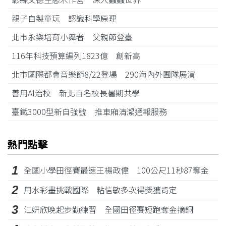
親子自製童玩 認識科學原理
北市永樂培育小舞者 父親節登臺
116年科技預算編列1823億 創新高
北市國際都會音樂節8/22登場 290海內外團隊展演
善用AI治校 新北百名校長暑期共學
臺鐵3000型新自強號 推車廂清潔通報服務
熱門點擊
1
全國小學田徑賽最速王楊政偉 100公尺11秒87奪金
2
用水彩畫挑戰國際 粘信敏多次得獎獲肯定
3
江姸欣晚起步勤練習 全國田徑賽短跑奪金摘銅