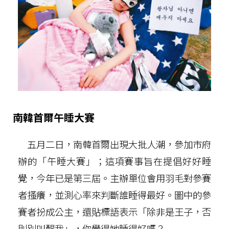
南韓首爾午睡大賽
五月二日，南韓首爾出現大批人潮，參加市府
辦的「午睡大賽」；這項賽事旨在提倡好好睡
覺，今年已是第三屆。主辦單位會用羽毛對參賽
者搔癢，並測心率來判斷誰睡得最好。圖中的參
賽者扮成公主，還貼標語表示「除非是王子，否
則別叫醒我」，你覺得她睡得好嗎？