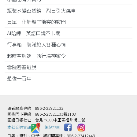
瓶裝水變凸透鏡 烈日引火燒車
買單 化解親子衝突的竅門
AI陪練 英語口說不卡關
行李箱 裝滿旅人各種心情
超時空解謎 執行湯神密令
雪隧密室逃脫
想像一百年
讀者服務專線：886-2-23921133
圖書門市專線：886-2-23921133轉1108
國語日報社址：台北市100中正區福州街二號
本社交通資訊️
網站地圖
日報、週刊、中學生報訂閱專線：886-2-23412448