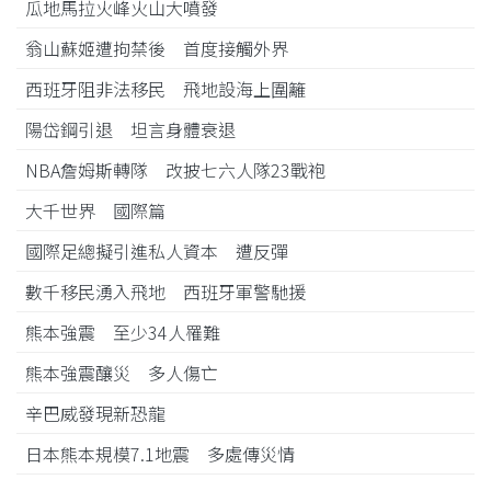
瓜地馬拉火峰火山大噴發
翁山蘇姬遭拘禁後 首度接觸外界
西班牙阻非法移民 飛地設海上圍籬
陽岱鋼引退 坦言身體衰退
NBA詹姆斯轉隊 改披七六人隊23戰袍
大千世界 國際篇
國際足總擬引進私人資本 遭反彈
數千移民湧入飛地 西班牙軍警馳援
熊本強震 至少34人罹難
熊本強震釀災 多人傷亡
辛巴威發現新恐龍
日本熊本規模7.1地震 多處傳災情