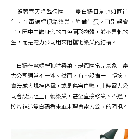
隨著春天降臨德國，一隻白鸛日前也如同往
年，在電線桿頂端築巢，準備生蛋。可別誤會
了，圖中白鸛身旁的白色圓形物體，並不是牠的
蛋，而是電力公司用來阻擋牠築巢的結構。
白鸛在電線桿頂端築巢，是德國常見景象，電
力公司通常不干涉。然而，有些設備一旦損壞，
會造成大規模停電，或是傷害白鸛，此時電力公
司會設法阻止白鸛築巢，甚至直接移巢。不過，
照片裡這隻白鸛看來並未理會電力公司的阻撓。