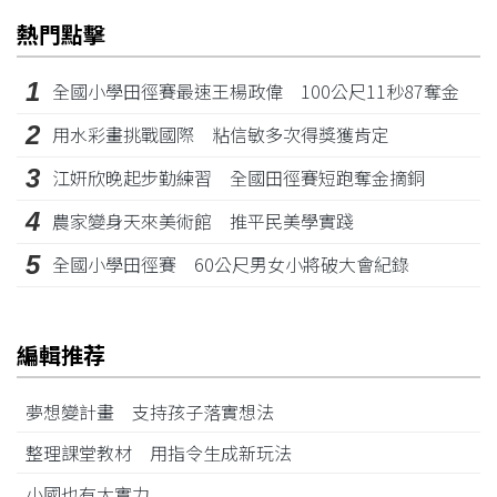
熱門點擊
1
全國小學田徑賽最速王楊政偉 100公尺11秒87奪金
2
用水彩畫挑戰國際 粘信敏多次得獎獲肯定
3
江姸欣晚起步勤練習 全國田徑賽短跑奪金摘銅
4
農家變身天來美術館 推平民美學實踐
5
全國小學田徑賽 60公尺男女小將破大會紀錄
編輯推荐
夢想變計畫 支持孩子落實想法
整理課堂教材 用指令生成新玩法
小國也有大實力