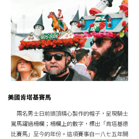
美國肯塔基賽馬
兩名男士日前頭頂精心製作的帽子，呈現騎士
駕馬躍過柵欄；柵欄上的數字，標出「肯塔基德
比賽馬」至今的年份。這項賽事自一八七五年開