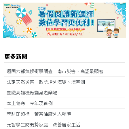
更多新聞
環團六都氣候衝擊調查 南市災害、高溫最顯著
法定天然災害 政院增列海嘯、堰塞湖
臺鐵高雄機廠變身遊樂場
本土傷寒 今年現首例
苯駢芘超標 苦茶油廠列入輔導
元智學生訪弱勢家庭 改善居家生活