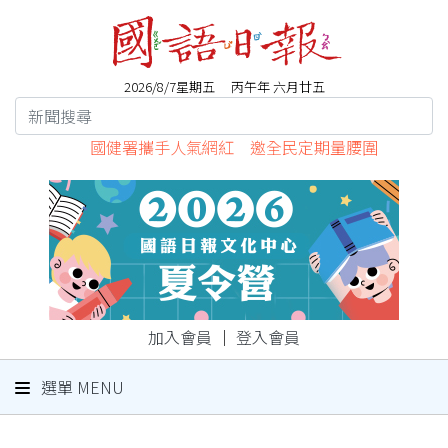
2026/8/7星期五 丙午年 六月廿五
國健署攜手人氣網紅 邀全民定期量腰圍
加入會員
｜
登入會員
選單 MENU