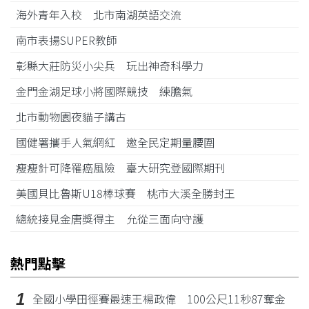
海外青年入校 北市南湖英語交流
南市表揚SUPER教師
彰縣大莊防災小尖兵 玩出神奇科學力
金門金湖足球小將國際競技 練膽氣
北市動物園夜貓子講古
國健署攜手人氣網紅 邀全民定期量腰圍
瘦瘦針可降罹癌風險 臺大研究登國際期刊
美國貝比魯斯U18棒球賽 桃市大溪全勝封王
總統接見金唐獎得主 允從三面向守護
熱門點擊
1
全國小學田徑賽最速王楊政偉 100公尺11秒87奪金