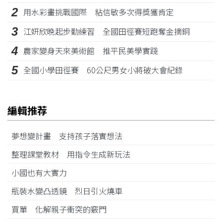
2
用水彩畫挑戰國際 粘信敏多次得獎獲肯定
3
江姸欣晚起步勤練習 全國田徑賽短跑奪金摘銅
4
農家變身天來美術館 推平民美學實踐
5
全國小學田徑賽 60公尺男女小將破大會紀錄
編輯推荐
夢想變計畫 支持孩子落實想法
整理課堂教材 用指令生成新玩法
小國也有大實力
瓶裝水變凸透鏡 烈日引火燒車
買單 化解親子衝突的竅門