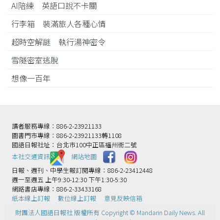
AI陪練 英語口說不卡關
行李箱 裝滿旅人各種心情
超時空解謎 執行湯神密令
雪隧密室逃脫
想像一百年
讀者服務專線：886-2-23921133
圖書門市專線：886-2-23921133轉1108
國語日報社址：台北市100中正區福州街二號
本社交通資訊️
網站地圖
日報、週刊、中學生報訂閱專線：886-2-23412448
週一至週五 上午9:30-12:30 下午1:30-5:30
網路書店專線：886-2-33433168
紙本線上訂報
數位線上訂報
意見反映信箱
財團法人國語日報社 版權所有 Copyright © Mandarin Daily News. All