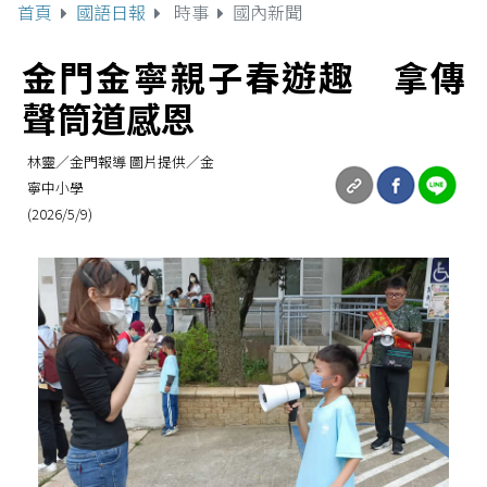
首頁
國語日報
時事
國內新聞
金門金寧親子春遊趣 拿傳
聲筒道感恩
林靈／金門報導 圖片提供／金
寧中小學
(2026/5/9)