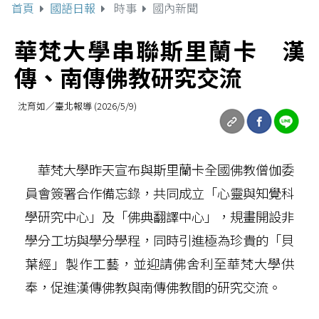
首頁
國語日報
時事
國內新聞
華梵大學串聯斯里蘭卡 漢
傳、南傳佛教研究交流
沈育如／臺北報導 (2026/5/9)
華梵大學昨天宣布與斯里蘭卡全國佛教僧伽委
員會簽署合作備忘錄，共同成立「心靈與知覺科
學研究中心」及「佛典翻譯中心」，規畫開設非
學分工坊與學分學程，同時引進極為珍貴的「貝
葉經」製作工藝，並迎請佛舍利至華梵大學供
奉，促進漢傳佛教與南傳佛教間的研究交流。