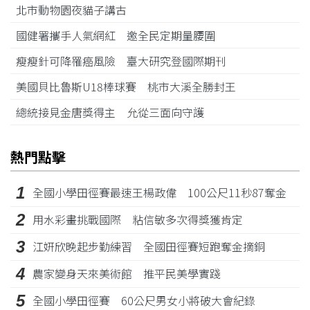
北市動物園夜貓子講古
國健署攜手人氣網紅 邀全民定期量腰圍
瘦瘦針可降罹癌風險 臺大研究登國際期刊
美國貝比魯斯U18棒球賽 桃市大溪全勝封王
總統接見金唐獎得主 允從三面向守護
熱門點擊
1
全國小學田徑賽最速王楊政偉 100公尺11秒87奪金
2
用水彩畫挑戰國際 粘信敏多次得獎獲肯定
3
江姸欣晚起步勤練習 全國田徑賽短跑奪金摘銅
4
農家變身天來美術館 推平民美學實踐
5
全國小學田徑賽 60公尺男女小將破大會紀錄