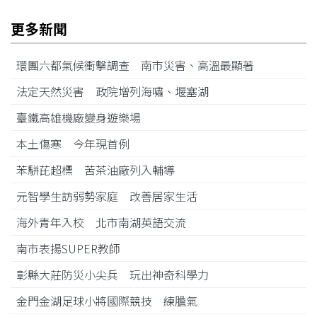
更多新聞
環團六都氣候衝擊調查 南市災害、高溫最顯著
法定天然災害 政院增列海嘯、堰塞湖
臺鐵高雄機廠變身遊樂場
本土傷寒 今年現首例
苯駢芘超標 苦茶油廠列入輔導
元智學生訪弱勢家庭 改善居家生活
海外青年入校 北市南湖英語交流
南市表揚SUPER教師
彰縣大莊防災小尖兵 玩出神奇科學力
金門金湖足球小將國際競技 練膽氣