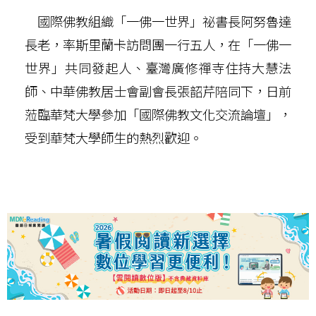
國際佛教組織「一佛一世界」祕書長阿努魯達
長老，率斯里蘭卡訪問團一行五人，在「一佛一
世界」共同發起人、臺灣廣修禪寺住持大慧法
師、中華佛教居士會副會長張韶芹陪同下，日前
蒞臨華梵大學參加「國際佛教文化交流論壇」，
受到華梵大學師生的熱烈歡迎。