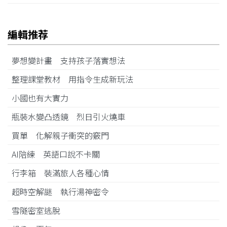
編輯推荐
夢想變計畫 支持孩子落實想法
整理課堂教材 用指令生成新玩法
小國也有大實力
瓶裝水變凸透鏡 烈日引火燒車
買單 化解親子衝突的竅門
AI陪練 英語口說不卡關
行李箱 裝滿旅人各種心情
超時空解謎 執行湯神密令
雪隧密室逃脫