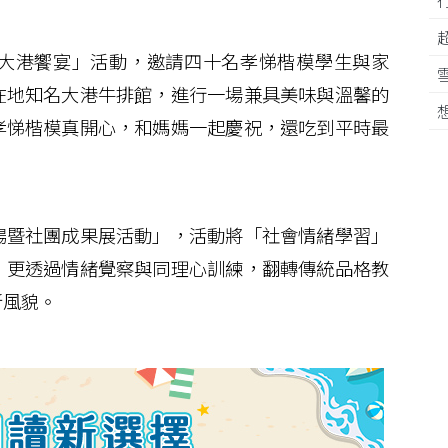
大港饗宴」活動，邀請四十名孝悌楷模學生與家
在地知名大港牛排館，進行一場兼具美味與溫馨的
孝悌楷模真開心，和媽媽一起慶祝，還吃到平時最
暨社團成果展活動」，活動將「社會情緒學習」
，更透過情緒覺察與同理心訓練，翻轉傳統品格教
新風貌。