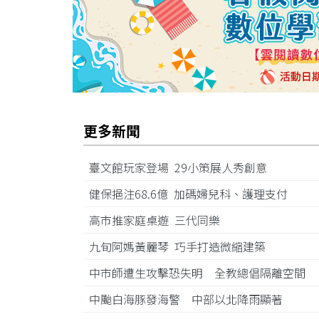
更多新聞
臺文館玩家登場 29小策展人秀創意
健保挹注68.6億 加碼婦兒科、護理支付
高市推家庭桌遊 三代同樂
九旬阿媽黃麗琴 巧手打造微縮建築
中市師遭生攻擊恐失明 全教總倡隔離空間
中颱白海豚發海警 中部以北降雨顯著