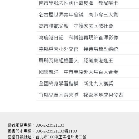
南市學號去性別化遭反彈 教局喊卡
名古屋世界青年會議 高市奪三大賞
高市模範父親 守護家庭回饋社會
寫鹿港日記 科博館再現許蒼澤影像
嘉縣重寮小外交官 接待帛琉副總統
屏縣瓦磘組機器人 認識東港迎王
國樂飄洋 中市豐原赴大馬百人合奏
全國終身學習楷模 新北九人獲獎
宜縣兒童木育營隊 祕密基地成果發表
讀者服務專線：886-2-23921133
圖書門市專線：886-2-23921133轉1108
國語日報社址：台北市100中正區福州街二號