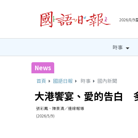
2026/8
時事
News
宜縣兒童木育營隊 祕密基
首頁
國語日報
時事
國內新聞
大港饗宴、愛的告白 
張彩鳳、陳景清／連線報導
(2026/5/9)