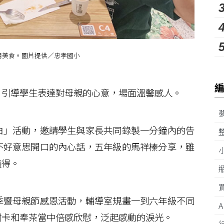
用美食。圖片提供／忠孝國小
引導學生表達對母親的心意，場面溫馨感人。
」活動，邀請學生與家長共同錄製一分鐘內的告
不好意思開口的內心話，五年級的馬祥榛分享，雖
值得。
暨母親節感恩活動，輔導室規畫一到六年級不同
謝卡和奉茶當中倍感欣慰，泛起感動的淚光。