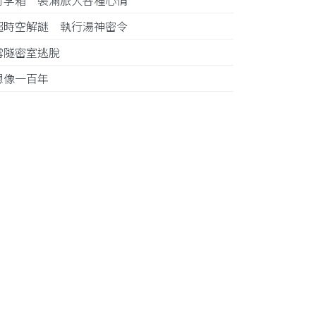
行李箱 裝滿旅人各種心情
超時空解謎 執行湯神密令
雪隧密室逃脫
想像一百年