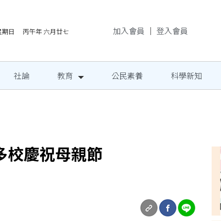
加入會員
｜
登入會員
/9星期日 丙午年 六月廿七
社論
教育
公民素養
科學新知
地成果發表
多校慶祝母親節