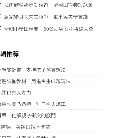
3
江姸欣晚起步勤練習 全國田徑賽短跑奪金摘銅
4
農家變身天來美術館 推平民美學實踐
5
全國小學田徑賽 60公尺男女小將破大會紀錄
編輯推荐
夢想變計畫 支持孩子落實想法
整理課堂教材 用指令生成新玩法
小國也有大實力
瓶裝水變凸透鏡 烈日引火燒車
買單 化解親子衝突的竅門
AI陪練 英語口說不卡關