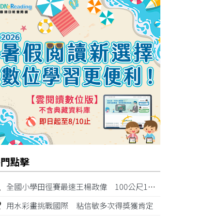
熱門點擊
1
全國小學田徑賽最速王楊政偉 100公尺11秒87奪金
2
用水彩畫挑戰國際 粘信敏多次得獎獲肯定