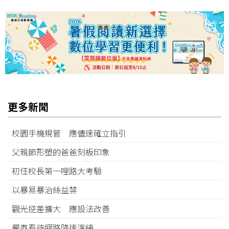
更多新聞
校園手機規管 應儘速確立指引
父親節形塑的爸爸刻板印象
初任校長第一哩路大考驗
以暴易暴治絲益棼
觀光逆差擴大 應設法改善
嚴肅看待網路降速演練