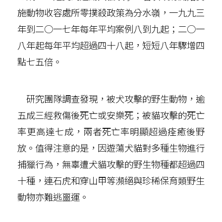
施動物收容處所零撲殺政策為分水嶺，一九九三
年到二○一七年每年平均案例八到九起；二○一
八年起每年平均超過四十八起，短短八年驟增四
點七五倍。
研究團隊調查發現，被犬攻擊的野生動物，逾
五成三經救傷後死亡或安樂死；被貓攻擊的死亡
率更高達七成，兩者死亡率明顯超過痊癒後野
放。值得注意的是，因遊蕩犬貓對多種生物進行
捕獵行為，無辜遭犬貓攻擊的野生物種都超過四
十種，連石虎和穿山甲等瀕絕與珍稀保育類野生
動物亦難逃噩運。