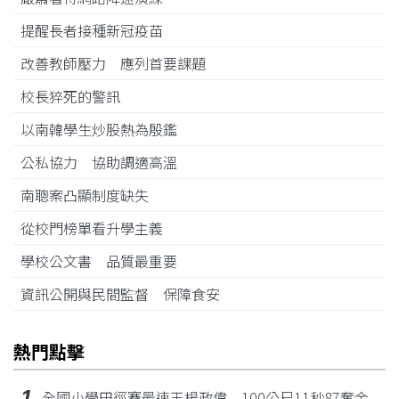
提醒長者接種新冠疫苗
改善教師壓力 應列首要課題
校長猝死的警訊
以南韓學生炒股熱為殷鑑
公私協力 協助調適高溫
南聰案凸顯制度缺失
從校門榜單看升學主義
學校公文書 品質最重要
資訊公開與民間監督 保障食安
熱門點擊
1
全國小學田徑賽最速王楊政偉 100公尺11秒87奪金