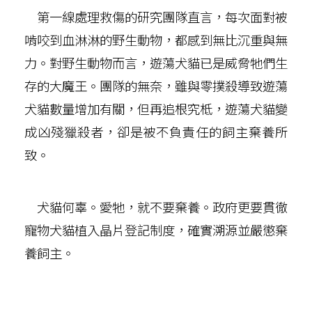
第一線處理救傷的研究團隊直言，每次面對被
啃咬到血淋淋的野生動物，都感到無比沉重與無
力。對野生動物而言，遊蕩犬貓已是威脅牠們生
存的大魔王。團隊的無奈，雖與零撲殺導致遊蕩
犬貓數量增加有關，但再追根究柢，遊蕩犬貓變
成凶殘獵殺者，卻是被不負責任的飼主棄養所
致。
犬貓何辜。愛牠，就不要棄養。政府更要貫徹
寵物犬貓植入晶片登記制度，確實溯源並嚴懲棄
養飼主。