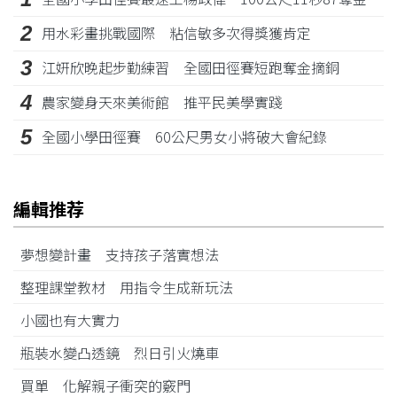
2
用水彩畫挑戰國際 粘信敏多次得獎獲肯定
3
江姸欣晚起步勤練習 全國田徑賽短跑奪金摘銅
4
農家變身天來美術館 推平民美學實踐
5
全國小學田徑賽 60公尺男女小將破大會紀錄
編輯推荐
夢想變計畫 支持孩子落實想法
整理課堂教材 用指令生成新玩法
小國也有大實力
瓶裝水變凸透鏡 烈日引火燒車
買單 化解親子衝突的竅門