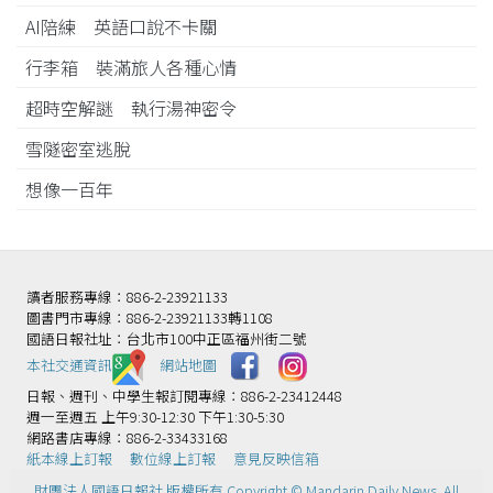
AI陪練 英語口說不卡關
行李箱 裝滿旅人各種心情
超時空解謎 執行湯神密令
雪隧密室逃脫
想像一百年
讀者服務專線：886-2-23921133
圖書門市專線：886-2-23921133轉1108
國語日報社址：台北市100中正區福州街二號
本社交通資訊️
網站地圖
日報、週刊、中學生報訂閱專線：886-2-23412448
週一至週五 上午9:30-12:30 下午1:30-5:30
網路書店專線：886-2-33433168
紙本線上訂報
數位線上訂報
意見反映信箱
財團法人國語日報社 版權所有 Copyright © Mandarin Daily News. All