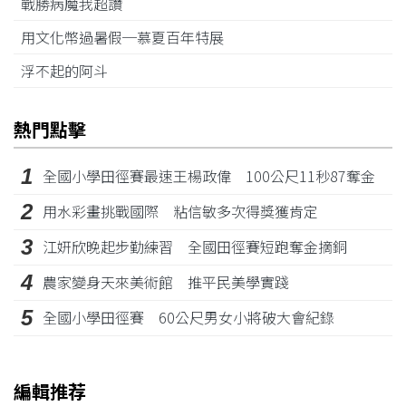
戰勝病魔我超讚
用文化幣過暑假─慕夏百年特展
浮不起的阿斗
熱門點擊
1
全國小學田徑賽最速王楊政偉 100公尺11秒87奪金
2
用水彩畫挑戰國際 粘信敏多次得獎獲肯定
3
江姸欣晚起步勤練習 全國田徑賽短跑奪金摘銅
4
農家變身天來美術館 推平民美學實踐
5
全國小學田徑賽 60公尺男女小將破大會紀錄
編輯推荐