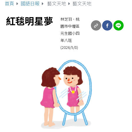
首頁
國語日報
藝文天地
藝文天地
紅毯明星夢
林芝羽．桃
園市中壢區
元生國小四
年八班
(2026/5/8)