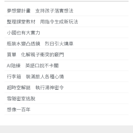
夢想變計畫 支持孩子落實想法
整理課堂教材 用指令生成新玩法
小國也有大實力
瓶裝水變凸透鏡 烈日引火燒車
買單 化解親子衝突的竅門
AI陪練 英語口說不卡關
行李箱 裝滿旅人各種心情
超時空解謎 執行湯神密令
雪隧密室逃脫
想像一百年