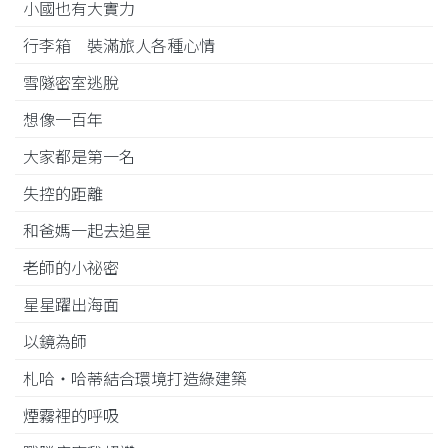
小國也有大實力
行李箱 裝滿旅人各種心情
雪隧密室逃脫
想像一百年
大家都是第一名
失控的距離
和爸媽一起去追星
老師的小祕密
星星躍出海面
以鏡為師
札哈‧哈蒂結合環境打造綠建築
煙霧裡的呼吸