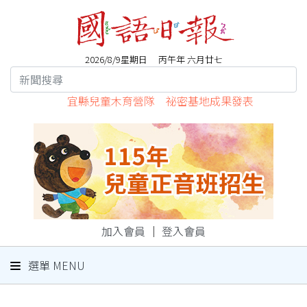
2026/8/9星期日 丙午年 六月廿七
宜縣兒童木育營隊 祕密基地成果發表
加入會員
｜
登入會員
選單 MENU