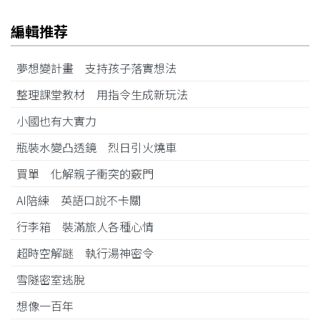
編輯推荐
夢想變計畫 支持孩子落實想法
整理課堂教材 用指令生成新玩法
小國也有大實力
瓶裝水變凸透鏡 烈日引火燒車
買單 化解親子衝突的竅門
AI陪練 英語口說不卡關
行李箱 裝滿旅人各種心情
超時空解謎 執行湯神密令
雪隧密室逃脫
想像一百年