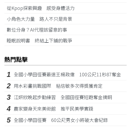
從Kpop探索興趣 感受身體活力
小角色大力量 路人不只是背景
數位分身？AI代理該留意的事
睡眠說明書 終結上下鋪的戰爭
熱門點擊
1
全國小學田徑賽最速王楊政偉 100公尺11秒87奪金
2
用水彩畫挑戰國際 粘信敏多次得獎獲肯定
3
江姸欣晚起步勤練習 全國田徑賽短跑奪金摘銅
4
農家變身天來美術館 推平民美學實踐
5
全國小學田徑賽 60公尺男女小將破大會紀錄