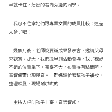
半就卡住，茫然的看向旁邊的同學。
我忍不住拿她們跟專業女團的成員比較：這差
太多了吧！
幾個月後，老師說要辦成果發表會，邀請父母
來觀賞。那天，我們提早到活動會場，找了視野
不錯的位置坐下。舞臺不大，布置得有點簡陋，
音響偶爾出現爆音。一群媽媽忙著幫孩子補妝，
整理頭髮，現場鬧哄哄的。
主持人呼叫孩子上臺，音樂響起。