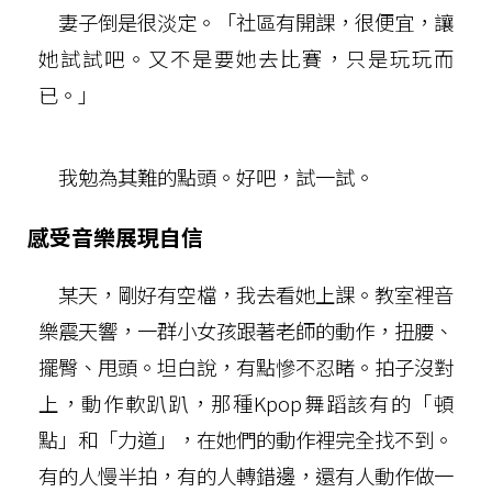
妻子倒是很淡定。「社區有開課，很便宜，讓
她試試吧。又不是要她去比賽，只是玩玩而
已。」
我勉為其難的點頭。好吧，試一試。
感受音樂展現自信
某天，剛好有空檔，我去看她上課。教室裡音
樂震天響，一群小女孩跟著老師的動作，扭腰、
擺臀、甩頭。坦白說，有點慘不忍睹。拍子沒對
上，動作軟趴趴，那種Kpop舞蹈該有的「頓
點」和「力道」，在她們的動作裡完全找不到。
有的人慢半拍，有的人轉錯邊，還有人動作做一