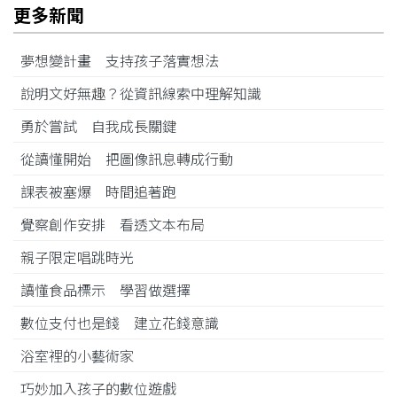
更多新聞
夢想變計畫 支持孩子落實想法
說明文好無趣？從資訊線索中理解知識
勇於嘗試 自我成長關鍵
從讀懂開始 把圖像訊息轉成行動
課表被塞爆 時間追著跑
覺察創作安排 看透文本布局
親子限定唱跳時光
讀懂食品標示 學習做選擇
數位支付也是錢 建立花錢意識
浴室裡的小藝術家
巧妙加入孩子的數位遊戲