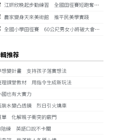
3
江姸欣晚起步勤練習 全國田徑賽短跑奪金摘銅
4
農家變身天來美術館 推平民美學實踐
5
全國小學田徑賽 60公尺男女小將破大會紀錄
編輯推荐
夢想變計畫 支持孩子落實想法
整理課堂教材 用指令生成新玩法
小國也有大實力
瓶裝水變凸透鏡 烈日引火燒車
買單 化解親子衝突的竅門
AI陪練 英語口說不卡關