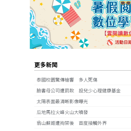
更多新聞
泰國校園驚傳槍響 多人死傷
臉書母公司遭罰款 設兒少心理健康基金
太陽表面最清晰影像曝光
瓜地馬拉火峰火山大噴發
翁山蘇姬遭拘禁後 首度接觸外界