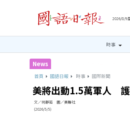
2026/8
時事
News
宜縣兒童木育營隊 祕密基
首頁
國語日報
時事
國際新聞
美將出動1.5萬軍人 
文／何靜茹 圖／美聯社
(2026/5/5)