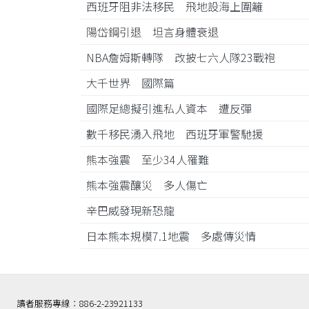
西班牙阻非法移民 飛地設海上圍籬
陽岱鋼引退 坦言身體衰退
NBA詹姆斯轉隊 改披七六人隊23戰袍
大千世界 國際篇
國際足總擬引進私人資本 遭反彈
數千移民湧入飛地 西班牙軍警馳援
熊本強震 至少34人罹難
熊本強震釀災 多人傷亡
辛巴威發現新恐龍
日本熊本規模7.1地震 多處傳災情
讀者服務專線：886-2-23921133