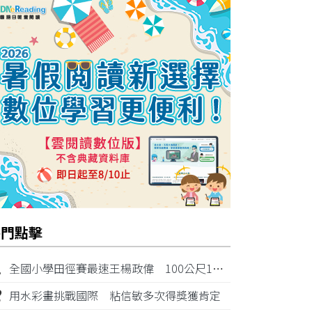
熱門點擊
1
全國小學田徑賽最速王楊政偉 100公尺11秒87奪金
2
用水彩畫挑戰國際 粘信敏多次得獎獲肯定