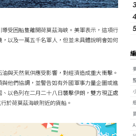
導受困船隻離開荷莫茲海峽。美軍表示，這項行
機，以及一萬五千名軍人，但並未具體說明會如何
油與天然氣供應受影響，對經濟造成重大衝擊。
須與他們協調，並警告如有外國軍事力量企圖或進
國、以色列在二月二十八日襲擊伊朗，雙方現正處
航行於荷莫茲海峽附近的貨船。