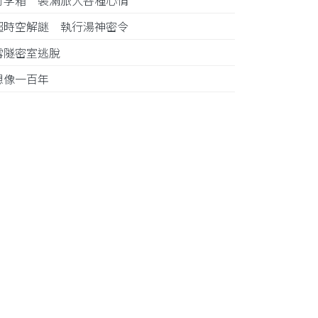
行李箱 裝滿旅人各種心情
超時空解謎 執行湯神密令
雪隧密室逃脫
想像一百年