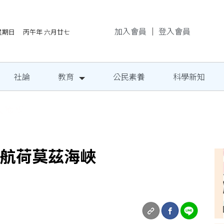
加入會員
｜
登入會員
/9星期日 丙午年 六月廿七
社論
教育
公民素養
科學新知
地成果發表
護航荷莫茲海峽