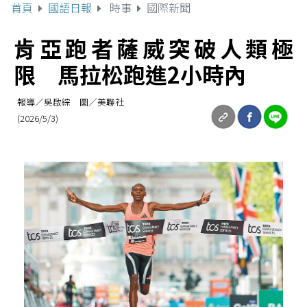
首頁
國語日報
時事
國際新聞
肯亞跑者薩威突破人類極
限 馬拉松跑進2小時內
報導／吳啟綜 圖／美聯社
(2026/5/3)