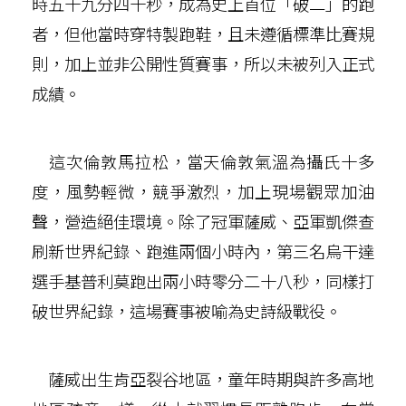
時五十九分四十秒，成為史上首位「破二」的跑
者，但他當時穿特製跑鞋，且未遵循標準比賽規
則，加上並非公開性質賽事，所以未被列入正式
成績。
這次倫敦馬拉松，當天倫敦氣溫為攝氏十多
度，風勢輕微，競爭激烈，加上現場觀眾加油
聲，營造絕佳環境。除了冠軍薩威、亞軍凱傑查
刷新世界紀錄、跑進兩個小時內，第三名烏干達
選手基普利莫跑出兩小時零分二十八秒，同樣打
破世界紀錄，這場賽事被喻為史詩級戰役。
薩威出生肯亞裂谷地區，童年時期與許多高地