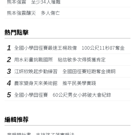
熊本強震 至少34人罹難
熊本強震釀災 多人傷亡
熱門點擊
1
全國小學田徑賽最速王楊政偉 100公尺11秒87奪金
2
用水彩畫挑戰國際 粘信敏多次得獎獲肯定
3
江姸欣晚起步勤練習 全國田徑賽短跑奪金摘銅
4
農家變身天來美術館 推平民美學實踐
5
全國小學田徑賽 60公尺男女小將破大會紀錄
編輯推荐
夢想變計畫 支持孩子落實想法