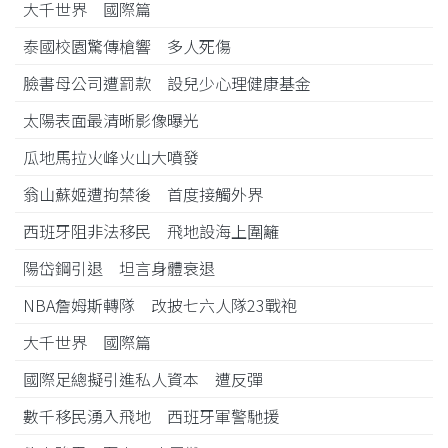
大千世界 國際篇
泰國校園驚傳槍響 多人死傷
臉書母公司遭罰款 設兒少心理健康基金
太陽表面最清晰影像曝光
瓜地馬拉火峰火山大噴發
翁山蘇姬遭拘禁後 首度接觸外界
西班牙阻非法移民 飛地設海上圍籬
陽岱鋼引退 坦言身體衰退
NBA詹姆斯轉隊 改披七六人隊23戰袍
大千世界 國際篇
國際足總擬引進私人資本 遭反彈
數千移民湧入飛地 西班牙軍警馳援