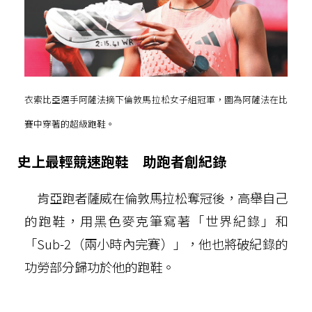
衣索比亞選手阿薩法摘下倫敦馬拉松女子組冠軍，圖為阿薩法在比
賽中穿著的超級跑鞋。
史上最輕競速跑鞋 助跑者創紀錄
肯亞跑者薩威在倫敦馬拉松奪冠後，高舉自己
的跑鞋，用黑色麥克筆寫著「世界紀錄」和
「Sub-2（兩小時內完賽）」，他也將破紀錄的
功勞部分歸功於他的跑鞋。