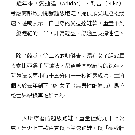
近年來，愛迪達（Adidas）、耐吉（Nike）
等廠商都致力開發超級跑鞋，提供頂尖馬拉松競
速。薩威表示，自己穿的愛迪達鞋款，重量不到
一般跑鞋的一半，非常輕盈、舒適且支撐性佳。
除了薩威，第二名的凱傑查，還有女子組冠軍
衣索比亞選手阿薩法，都穿著同款廠牌的跑鞋。
阿薩法以兩小時十五分四十一秒衛冕成功，並將
個人於去年創下的純女子（無男性配速員）馬拉
松世界紀錄再推進九秒。
三人所穿著的超級跑鞋，重量僅約九十七公
克，是史上首款百克以下競速跑鞋，以「極致輕