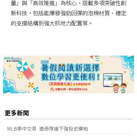
量」與「高效推進」為核心，搭載多項突破性創
新科技，包括能爆發強勁回彈的泡棉材質、穩定
的支撐結構到強大抓地力配置等。
更多新聞
MLB季中交易 道奇隊搶下強投史庫柏