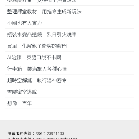
整理課堂教材 用指令生成新玩法
小國也有大實力
瓶裝水變凸透鏡 烈日引火燒車
買單 化解親子衝突的竅門
AI陪練 英語口說不卡關
行李箱 裝滿旅人各種心情
超時空解謎 執行湯神密令
雪隧密室逃脫
想像一百年
讀者服務專線：886-2-23921133