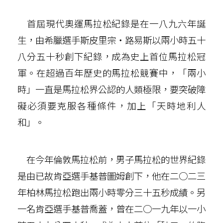
首屆現代奧運馬拉松紀錄是在一八九六年誕
生，由希臘選手斯皮里宗‧路易斯以兩小時五十
八分五十秒創下紀錄，成為史上首位馬拉松冠
軍。在超過百年歷史的馬拉松競賽中，「兩小
時」一直是馬拉松界公認的人類極限，要突破障
礙必須要克服各種條件，加上「天時地利人
和」。
在今年倫敦馬拉松前，男子馬拉松的世界紀錄
是由已故肯亞選手基普圖姆創下，他在二○二三
年柏林馬拉松跑出兩小時零分三十五秒成績。另
一名肯亞選手基普喬蓋，曾在二○一九年以一小