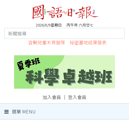
2026/8/9星期日 丙午年 六月廿七
宜縣兒童木育營隊 祕密基地成果發表
加入會員
｜
登入會員
選單 MENU