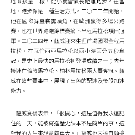
地區孩童一樣，從小就習慣長距離跑步。在當
地，跑步像是一種生活方式。二○二二年開始，
他在國際舞臺嶄露頭角，在歐洲贏得多場公路
賽，也在世界路跑錦標賽摘下半程馬拉松項目冠
軍。二○二四年，薩威迎來生涯首場國際全程馬
拉松，在瓦倫西亞馬拉松以兩小時兩分五秒奪
冠，是史上最快的馬拉松初登場成績之一；去年
接連在倫敦馬拉松、柏林馬拉松兩大賽奪冠。薩
威在這些賽事中，展現了出色的配速及後段加速
能力。
薩威賽後表示，「很開心，這是值得我永遠記
住的一天，能被寫進歷史課本不是簡單的事，這
對我的人生來說意義重大。」薩威也表達自願接