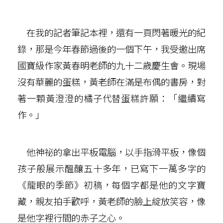
在我的記者筆記本裡，還有一頁閃著暖光的紀
錄，那是今年春節過後的一個下午，我受邀出席
國寶級作家黃春明老師的九十二歲慶生會。現場
沒有華麗的蛋糕，黃老師在滿是布偶的書房，對
著一顆黃澄澄的橘子代替蛋糕許願：「繼續寫
作。」
他神祕的拿出平板電腦，以手指滑平板，像個
孩子般展示醞釀五十多年，已寫下一萬多字的
《龍眼的季節》初稿，每個字都是他的文字寶
藏，親友拍手歡呼，黃老師的臉上綻放笑容，像
是他字裡行間的赤子之心。