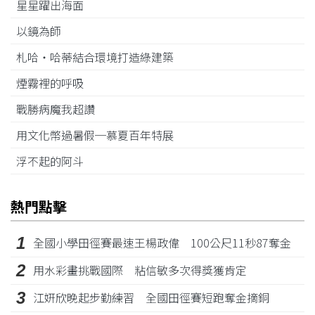
星星躍出海面
以鏡為師
札哈‧哈蒂結合環境打造綠建築
煙霧裡的呼吸
戰勝病魔我超讚
用文化幣過暑假─慕夏百年特展
浮不起的阿斗
熱門點擊
1
全國小學田徑賽最速王楊政偉 100公尺11秒87奪金
2
用水彩畫挑戰國際 粘信敏多次得獎獲肯定
3
江姸欣晚起步勤練習 全國田徑賽短跑奪金摘銅