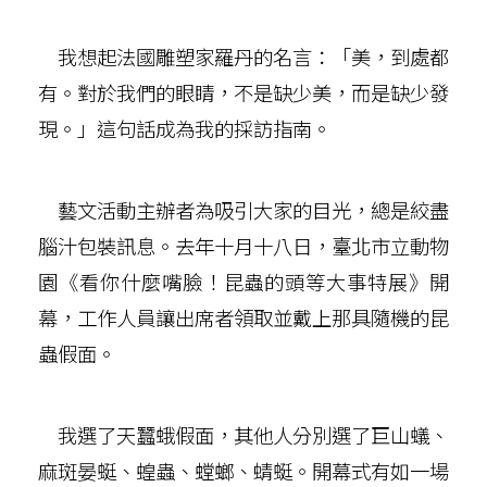
我想起法國雕塑家羅丹的名言：「美，到處都
有。對於我們的眼睛，不是缺少美，而是缺少發
現。」這句話成為我的採訪指南。
藝文活動主辦者為吸引大家的目光，總是絞盡
腦汁包裝訊息。去年十月十八日，臺北市立動物
園《看你什麼嘴臉！昆蟲的頭等大事特展》開
幕，工作人員讓出席者領取並戴上那具隨機的昆
蟲假面。
我選了天蠶蛾假面，其他人分別選了巨山蟻、
麻斑晏蜓、蝗蟲、螳螂、蜻蜓。開幕式有如一場