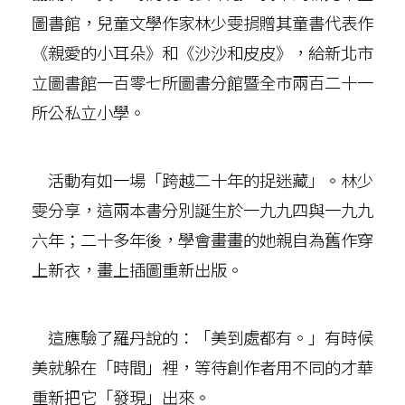
圖書館，兒童文學作家林少雯捐贈其童書代表作
《親愛的小耳朵》和《沙沙和皮皮》，給新北市
立圖書館一百零七所圖書分館暨全市兩百二十一
所公私立小學。
活動有如一場「跨越二十年的捉迷藏」。林少
雯分享，這兩本書分別誕生於一九九四與一九九
六年；二十多年後，學會畫畫的她親自為舊作穿
上新衣，畫上插圖重新出版。
這應驗了羅丹說的：「美到處都有。」有時候
美就躲在「時間」裡，等待創作者用不同的才華
重新把它「發現」出來。