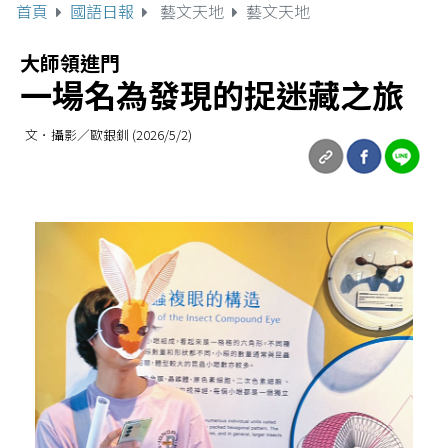
首頁
國語日報
藝文天地
藝文天地
大師領進門
一場名為發現的捉迷藏之旅
文．攝影／歐銀釧 (2026/5/2)