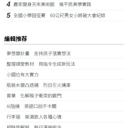
4
農家變身天來美術館 推平民美學實踐
5
全國小學田徑賽 60公尺男女小將破大會紀錄
編輯推荐
夢想變計畫 支持孩子落實想法
整理課堂教材 用指令生成新玩法
小國也有大實力
瓶裝水變凸透鏡 烈日引火燒車
買單 化解親子衝突的竅門
AI陪練 英語口說不卡關
行李箱 裝滿旅人各種心情
超時空解謎 執行湯神密令