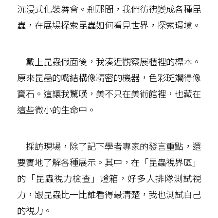
沉浸式化裝舞會。剎那間，我們彷彿變成各種昆
蟲，在展場探索昆蟲如何看見世界，探索環境。
戴上昆蟲假面後，我湊近觀察展櫃裡的標本。
原來昆蟲的嘴結構像精密的機器，色彩斑斕得像
寶石。這讓我驚嘆，美不只在美術館裡，也藏在
這些微小的生命中。
採訪現場，除了記下學者專家的發言重點，還
要實地了解各種展示。其中，在「昆蟲視界區」
的「昆蟲視力檢查」燈箱，好多人排隊測試視
力，跟昆蟲比一比誰看得最清楚，我也測試自己
的視力。