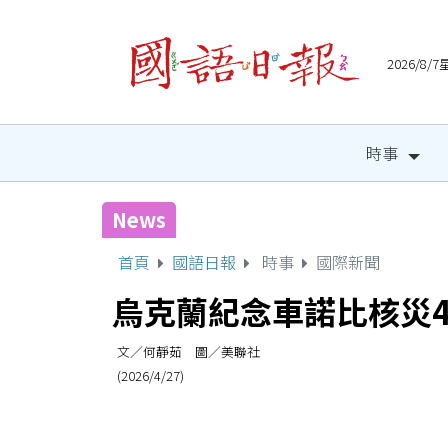
2026/8
時事
News
北市國際都會音樂節8/22登
首頁
國語日報
時事
國際新聞
烏克蘭紀念車諾比核災4
文／何靜茹 圖／美聯社
(2026/4/27)