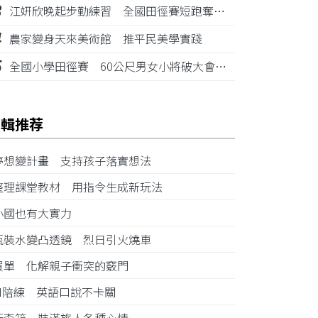
3
江姸欣晚起步勤練習 全國田徑賽短跑奪金摘銅
4
農家變身天來美術館 推平民美學實踐
5
全國小學田徑賽 60公尺男女小將破大會紀錄
編輯推荐
夢想變計畫 支持孩子落實想法
整理課堂教材 用指令生成新玩法
小國也有大實力
瓶裝水變凸透鏡 烈日引火燒車
買單 化解親子衝突的竅門
AI陪練 英語口說不卡關