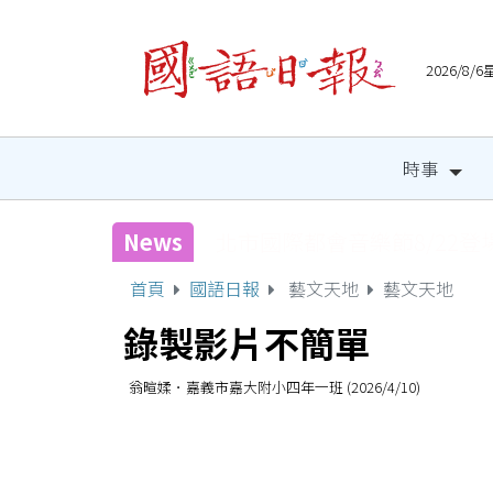
2026/8
時事
News
北市國際都會音樂節8/22登
首頁
國語日報
藝文天地
藝文天地
錄製影片不簡單
翁暄媃．嘉義市嘉大附小四年一班 (2026/4/10)