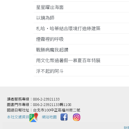
星星躍出海面
以鏡為師
札哈‧哈蒂結合環境打造綠建築
煙霧裡的呼吸
戰勝病魔我超讚
用文化幣過暑假─慕夏百年特展
浮不起的阿斗
讀者服務專線：886-2-23921133
圖書門市專線：886-2-23921133轉1108
國語日報社址：台北市100中正區福州街二號
本社交通資訊️
網站地圖
財團