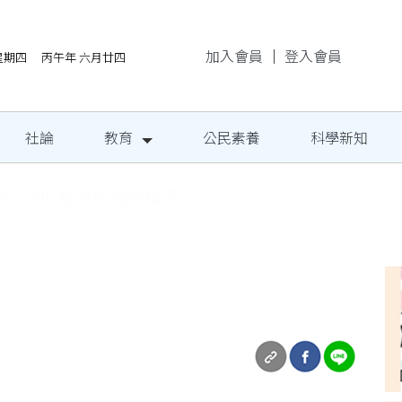
加入會員
｜
登入會員
/6星期四 丙午年 六月廿四
社論
教育
公民素養
科學新知
場 290海內外團隊展演