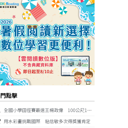
熱門點擊
1
全國小學田徑賽最速王楊政偉 100公尺11秒87奪金
2
用水彩畫挑戰國際 粘信敏多次得獎獲肯定