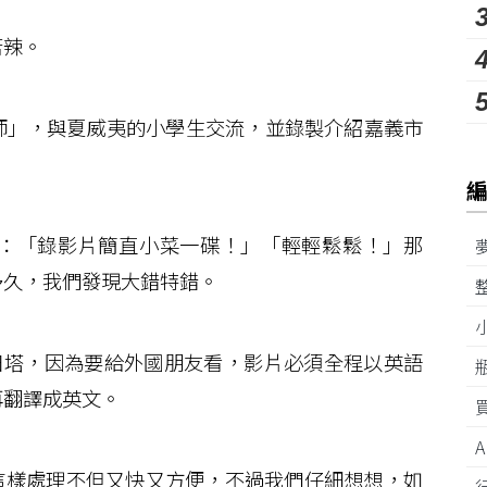
苦辣。
」，與夏威夷的小學生交流，並錄製介紹嘉義市
：「錄影片簡直小菜一碟！」「輕輕鬆鬆！」那
多久，我們發現大錯特錯。
塔，因為要給外國朋友看，影片必須全程以英語
再翻譯成英文。
這樣處理不但又快又方便，不過我們仔細想想，如