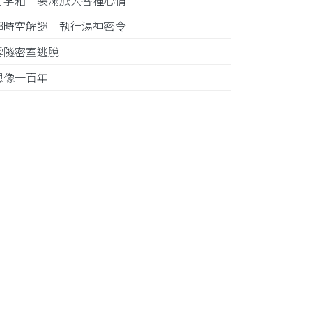
行李箱 裝滿旅人各種心情
超時空解謎 執行湯神密令
雪隧密室逃脫
想像一百年