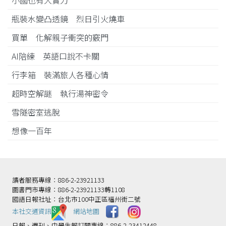
小國也有大實力
瓶裝水變凸透鏡 烈日引火燒車
買單 化解親子衝突的竅門
AI陪練 英語口說不卡關
行李箱 裝滿旅人各種心情
超時空解謎 執行湯神密令
雪隧密室逃脫
想像一百年
讀者服務專線：886-2-23921133
圖書門市專線：886-2-23921133轉1108
國語日報社址：台北市100中正區福州街二號
本社交通資訊️
網站地圖
日報、週刊、中學生報訂閱專線：886-2-23412448