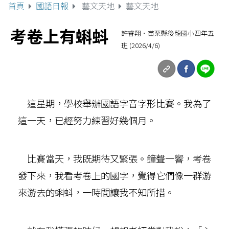
首頁
國語日報
藝文天地
藝文天地
考卷上有蝌蚪
許睿翔．苗栗縣後龍國小四年五
班 (2026/4/6)
這星期，學校舉辦國語字音字形比賽。我為了
這一天，已經努力練習好幾個月。
比賽當天，我既期待又緊張。鐘聲一響，考卷
發下來，我看考卷上的國字，覺得它們像一群游
來游去的蝌蚪，一時間讓我不知所措。